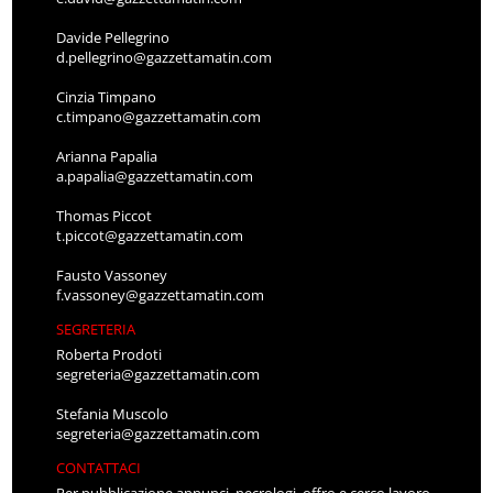
Davide Pellegrino
d.pellegrino@gazzettamatin.com
Cinzia Timpano
c.timpano@gazzettamatin.com
Arianna Papalia
a.papalia@gazzettamatin.com
Thomas Piccot
t.piccot@gazzettamatin.com
Fausto Vassoney
f.vassoney@gazzettamatin.com
SEGRETERIA
Roberta Prodoti
segreteria@gazzettamatin.com
Stefania Muscolo
segreteria@gazzettamatin.com
CONTATTACI
Per pubblicazione annunci, necrologi, offro e cerco lavoro,