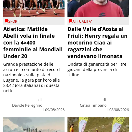
SPORT
ATTUALITA'
Atletica: Matilde
Dalle Valle d’Aosta al
Abelli vola in finale
Friuli: Henry regala un
con la 4×400
motorino Ciao ai
femminile ai Mondiali
ragazzini che
Under 20
vendevano limonata
Grande prestazione delle
Ondata di generosità per i tre
azzurre - con tanto di record
giovani della provincia di
nazionale - sulla pista di
Udine
Eugene, la gara per l'oro alle
23.42 (ora italiana) di questa
notte
di
di
Davide Pellegrino
Cinzia Timpano
il 09/08/2026
il 08/08/2026