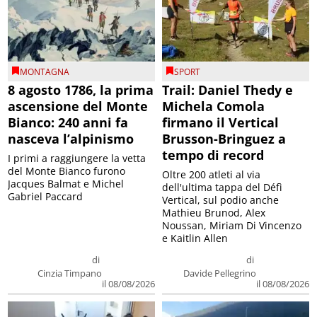
MONTAGNA
SPORT
8 agosto 1786, la prima
Trail: Daniel Thedy e
ascensione del Monte
Michela Comola
Bianco: 240 anni fa
firmano il Vertical
nasceva l’alpinismo
Brusson-Bringuez a
tempo di record
I primi a raggiungere la vetta
del Monte Bianco furono
Oltre 200 atleti al via
Jacques Balmat e Michel
dell'ultima tappa del Défì
Gabriel Paccard
Vertical, sul podio anche
Mathieu Brunod, Alex
Noussan, Miriam Di Vincenzo
e Kaitlin Allen
di
di
Cinzia Timpano
Davide Pellegrino
il 08/08/2026
il 08/08/2026