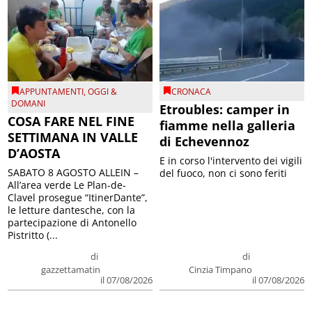
APPUNTAMENTI
,
OGGI &
CRONACA
DOMANI
Etroubles: camper in
COSA FARE NEL FINE
fiamme nella galleria
SETTIMANA IN VALLE
di Echevennoz
D’AOSTA
E in corso l'intervento dei vigili
SABATO 8 AGOSTO ALLEIN –
del fuoco, non ci sono feriti
All’area verde Le Plan-de-
Clavel prosegue “ItinerDante”,
le letture dantesche, con la
partecipazione di Antonello
Pistritto (...
di
di
gazzettamatin
Cinzia Timpano
il 07/08/2026
il 07/08/2026