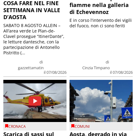
COSA FARE NEL FINE
fiamme nella galleria
SETTIMANA IN VALLE
di Echevennoz
D’AOSTA
E in corso l'intervento dei vigili
SABATO 8 AGOSTO ALLEIN –
del fuoco, non ci sono feriti
All’area verde Le Plan-de-
Clavel prosegue “ItinerDante”,
le letture dantesche, con la
partecipazione di Antonello
Pistritto (...
di
di
gazzettamatin
Cinzia Timpano
il 07/08/2026
il 07/08/2026
CRONACA
COMUNI
Scarica di sassi sul
Aosta, degrado in via