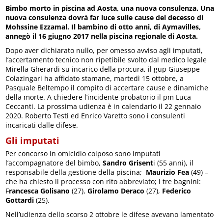
Bimbo morto in piscina ad Aosta, una nuova consulenza.
Una
nuova consulenza dovrà far luce sulle cause del decesso di
Mohssine Ezzamal. Il bambino di otto anni, di Aymavilles,
annegò il 16 giugno 2017 nella piscina regionale di Aosta.
Dopo aver dichiarato nullo, per omesso avviso agli imputati,
l’accertamento tecnico non ripetibile svolto dal medico legale
Mirella Gherardi su incarico della procura, il gup Giuseppe
Colazingari ha affidato stamane, martedì 15 ottobre, a
Pasquale Beltempo il compito di accertare cause e dinamiche
della morte. A chiedere l’incidente probatorio il pm Luca
Ceccanti. La prossima udienza è in calendario il 22 gennaio
2020. Roberto Testi ed Enrico Varetto sono i consulenti
incaricati dalle difese.
Gli imputati
Per concorso in omicidio colposo sono imputati
l’accompagnatore del bimbo,
Sandro Grisent
i (55 anni), il
responsabile della gestione della piscina;
Maurizio Fea
(49) –
che ha chiesto il processo con rito abbreviato; i tre bagnini:
F
rancesca Golisano
(27),
Girolamo Deraco
(27),
Federico
Gottardi
(25).
Nell’udienza dello scorso 2 ottobre le difese avevano lamentato