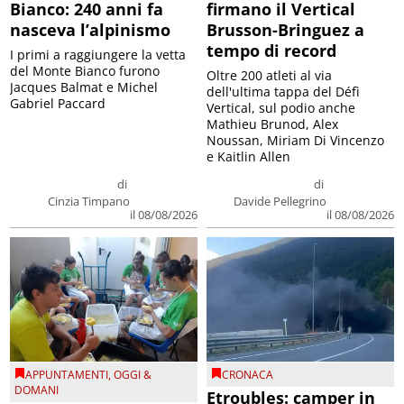
Bianco: 240 anni fa
firmano il Vertical
nasceva l’alpinismo
Brusson-Bringuez a
tempo di record
I primi a raggiungere la vetta
del Monte Bianco furono
Oltre 200 atleti al via
Jacques Balmat e Michel
dell'ultima tappa del Défì
Gabriel Paccard
Vertical, sul podio anche
Mathieu Brunod, Alex
Noussan, Miriam Di Vincenzo
e Kaitlin Allen
di
di
Cinzia Timpano
Davide Pellegrino
il 08/08/2026
il 08/08/2026
APPUNTAMENTI
,
OGGI &
CRONACA
DOMANI
Etroubles: camper in