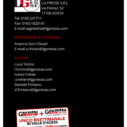
LG PRESSE S.R.L.
via Festaz, 52
11100 AOSTA
Tel: 0165.231711
Fax: 0165.1820141
E-mail
segreteria@lgpresse.com
RESPONSABILE DI AGENZIA
Arianna Gori Chisari
E-mail
a.chisari@lgpresse.com
Account
Luca Torino
l.torino@lgpresse.com
Ivana Cretier
i.cretier@lgpresse.com
Daniele Fimiano
d.fimiano@lgpresse.com