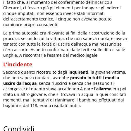
il fatto che, al momento del conferimento dell’incarico a
Gherardi, ci fossero già gli elementi per indagare gli odierni
cinque imputati; non essendo invece stati informati
dell’accertamento tecnico, i cinque non avevano potuto
nominare propri consulenti.
La prima autopsia era rilevante ai fini della ricostruzione della
procura, secondo cui la vittima, che non sapeva nuotare, aveva
tentato con tutte le forze di uscire dall’acqua ma nessuno se
n’era accorto. Aspetto confermato dalle ferite sulle dita e sulle
unghie. A riscontrarle l’esame del medico legale.
L’incidente
Secondo quanto ricostruito dagli
inquirenti
, la giovane vittima,
che non sapeva nuotare, avrebbe
provato in tutti i modi a
uscire dall’acqua
, senza riuscirci e senza che nessuno si
accorgesse di quanto stava accadendo.A dare
l’allarme
era poi
stato un altro giovane, che si trovava in acqua in quei concitati
momenti, ma i tentativi di rianimare il bambino, effettuati dai
bagnini e dal 118, erano risultati inutili.
Condividi