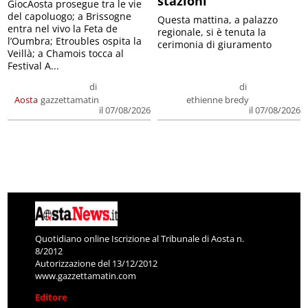
stazioni
GiocAosta prosegue tra le vie
del capoluogo; a Brissogne
Questa mattina, a palazzo
entra nel vivo la Feta de
regionale, si è tenuta la
l’Oumbra; Etroubles ospita la
cerimonia di giuramento
Veillà; a Chamois tocca al
Festival A...
di
di
Aosta
gazzettamatin
ethienne bredy
il 07/08/2026
il 07/08/2026
Quotidiano online Iscrizione al Tribunale di Aosta n.
8/2012
Autorizzazione del 13/12/2012
www.gazzettamatin.com
Editore