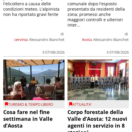
l'elicottero a causa delle
comunale dopo l'esposto
condizioni meteo. L'alpinista
presentato da residenti della
non ha riportato gravi ferite
zona; promessi anche
maggiori controlli e ulteriori
inter...
di
di
cervinia
Alessandro Bianchet
Aosta
Alessandro Bianchet
il 07/08/2026
il 07/08/2026
TURISMO & TEMPO LIBERO
ATTUALITA'
Cosa fare nel fine
Corpo forestale della
settimana in Valle
Valle d’Aosta: 12 nuovi
d’Aosta
agenti in servizio in 8