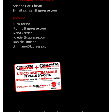
RESPONSABILE DI AGENZIA
Arianna Gori Chisari
E-mail
a.chisari@lgpresse.com
Account
Luca Torino
l.torino@lgpresse.com
Ivana Cretier
i.cretier@lgpresse.com
Daniele Fimiano
d.fimiano@lgpresse.com