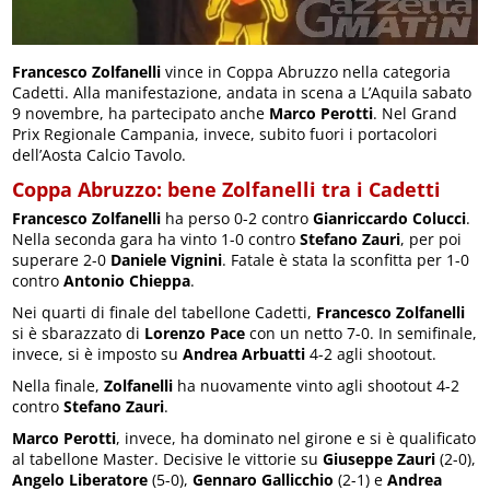
Francesco Zolfanelli
vince in Coppa Abruzzo nella categoria
Cadetti. Alla manifestazione, andata in scena a L’Aquila sabato
9 novembre, ha partecipato anche
Marco Perotti
. Nel Grand
Prix Regionale Campania, invece, subito fuori i portacolori
dell’Aosta Calcio Tavolo.
Coppa Abruzzo: bene Zolfanelli tra i Cadetti
Francesco Zolfanelli
ha perso 0-2 contro
Gianriccardo Colucci
.
Nella seconda gara ha vinto 1-0 contro
Stefano Zauri
, per poi
superare 2-0
Daniele Vignini
. Fatale è stata la sconfitta per 1-0
contro
Antonio Chieppa
.
Nei quarti di finale del tabellone Cadetti,
Francesco Zolfanelli
si è sbarazzato di
Lorenzo Pace
con un netto 7-0. In semifinale,
invece, si è imposto su
Andrea Arbuatti
4-2 agli shootout.
Nella finale,
Zolfanelli
ha nuovamente vinto agli shootout 4-2
contro
Stefano Zauri
.
Marco Perotti
, invece, ha dominato nel girone e si è qualificato
al tabellone Master. Decisive le vittorie su
Giuseppe Zauri
(2-0),
Angelo Liberatore
(5-0),
Gennaro Gallicchio
(2-1) e
Andrea