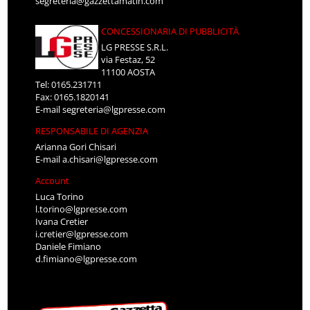
segreteria@gazzettamatin.com
CONCESSIONARIA DI PUBBLICITÀ
LG PRESSE S.R.L.
via Festaz, 52
11100 AOSTA
Tel: 0165.231711
Fax: 0165.1820141
E-mail
segreteria@lgpresse.com
RESPONSABILE DI AGENZIA
Arianna Gori Chisari
E-mail
a.chisari@lgpresse.com
Account
Luca Torino
l.torino@lgpresse.com
Ivana Cretier
i.cretier@lgpresse.com
Daniele Fimiano
d.fimiano@lgpresse.com