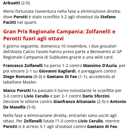
Arbuatti
(2-0).
Meno fortunata l’avventura nella fase a eliminazione diretta,
dove
Perotti
è stato sconfitto 3-2 agli shootout da
Stefano
Pacitti
nei quarti.
Gran Prix Regionale Campania: Zolfanelli e
Perotti fuori agli ottavi
Il giorno seguente, domenica 10 novembre, i due giocatori
dell’Aosta Calcio Tavolo hanno preso parte a Benevento al GP
Regionale Campania di Subbuteo grazie a una wild card.
Francesco Zolfanelli
ha perso 1-2 contro
Massimo D’Auria
, per
poi vincere 2-1 su
Giovanni Gagliardi
, e pareggiare contro
Diego Romano
(0-0) e
Gaetano Di Feo
(1-1), accedendo al
tabellone Master.
Marco Perotti
ha passato il turno nonostante le sconfitte per
3-0 contro
Livio Cerullo
e per 2-1 contro
Dario Sforzini
.
Decisive le vittorie contro
Gianfranco Attanasio
(2-0) e
Antonio
De Masellis
(3-0).
Nella fase a eliminazione diretta, entrambi sono usciti agli
ottavi. Per
Zolfanelli
fatale l’1-0 contro
Livio Cerullo
, mentre
Perotti
si è arreso 3-1 agli shootout contro
Gaetano di Feo
.