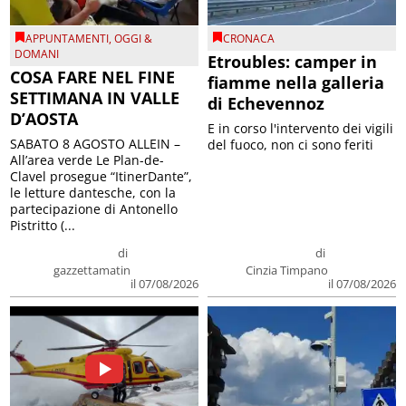
APPUNTAMENTI
,
OGGI &
CRONACA
DOMANI
Etroubles: camper in
COSA FARE NEL FINE
fiamme nella galleria
SETTIMANA IN VALLE
di Echevennoz
D’AOSTA
E in corso l'intervento dei vigili
SABATO 8 AGOSTO ALLEIN –
del fuoco, non ci sono feriti
All’area verde Le Plan-de-
Clavel prosegue “ItinerDante”,
le letture dantesche, con la
partecipazione di Antonello
Pistritto (...
di
di
gazzettamatin
Cinzia Timpano
il 07/08/2026
il 07/08/2026