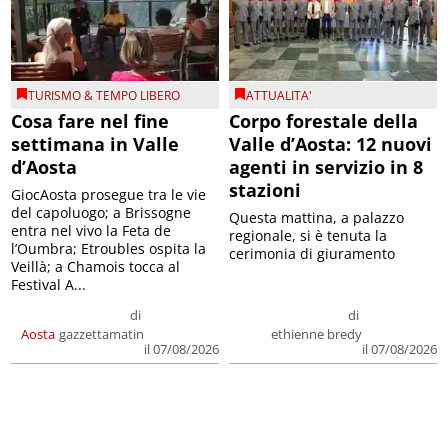
TURISMO & TEMPO LIBERO
ATTUALITA'
Cosa fare nel fine
Corpo forestale della
settimana in Valle
Valle d’Aosta: 12 nuovi
d’Aosta
agenti in servizio in 8
stazioni
GiocAosta prosegue tra le vie
del capoluogo; a Brissogne
Questa mattina, a palazzo
entra nel vivo la Feta de
regionale, si è tenuta la
l’Oumbra; Etroubles ospita la
cerimonia di giuramento
Veillà; a Chamois tocca al
Festival A...
di
di
Aosta
gazzettamatin
ethienne bredy
il 07/08/2026
il 07/08/2026