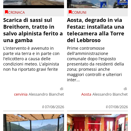
CRONACA
COMUNI
Scarica di sassi sul
Aosta, degrado in via
Breithorn, tratto in
Festaz: installata una
salvo alpinista ferito a
telecamera alla Torre
una gamba
del Lebbroso
L'intervento è avvenuto in
Prime contromosse
parte via terra e in parte con
dell'amministrazione
l'elicottero a causa delle
comunale dopo l'esposto
condizioni meteo. L'alpinista
presentato da residenti della
non ha riportato gravi ferite
zona; promessi anche
maggiori controlli e ulteriori
inter...
di
di
cervinia
Alessandro Bianchet
Aosta
Alessandro Bianchet
il 07/08/2026
il 07/08/2026