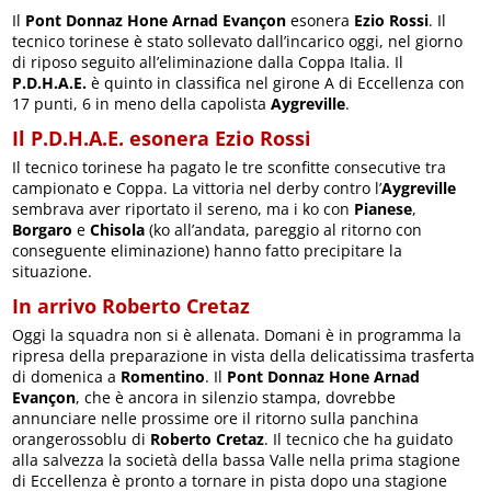
Il
Pont Donnaz Hone Arnad Evançon
esonera
Ezio Rossi
. Il
tecnico torinese è stato sollevato dall’incarico oggi, nel giorno
di riposo seguito all’eliminazione dalla Coppa Italia. Il
P.D.H.A.E.
è quinto in classifica nel girone A di Eccellenza con
17 punti, 6 in meno della capolista
Aygreville
.
Il P.D.H.A.E. esonera Ezio Rossi
Il tecnico torinese ha pagato le tre sconfitte consecutive tra
campionato e Coppa. La vittoria nel derby contro l’
Aygreville
sembrava aver riportato il sereno, ma i ko con
Pianese
,
Borgaro
e
Chisola
(ko all’andata, pareggio al ritorno con
conseguente eliminazione) hanno fatto precipitare la
situazione.
In arrivo Roberto Cretaz
Oggi la squadra non si è allenata. Domani è in programma la
ripresa della preparazione in vista della delicatissima trasferta
di domenica a
Romentino
. Il
Pont Donnaz Hone Arnad
Evançon
, che è ancora in silenzio stampa, dovrebbe
annunciare nelle prossime ore il ritorno sulla panchina
orangerossoblu di
Roberto Cretaz
. Il tecnico che ha guidato
alla salvezza la società della bassa Valle nella prima stagione
di Eccellenza è pronto a tornare in pista dopo una stagione