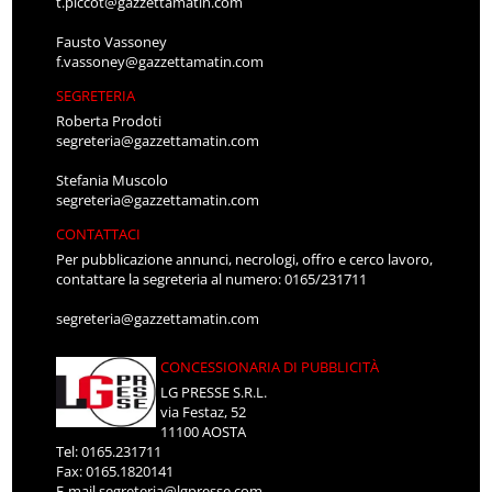
t.piccot@gazzettamatin.com
Fausto Vassoney
f.vassoney@gazzettamatin.com
SEGRETERIA
Roberta Prodoti
segreteria@gazzettamatin.com
Stefania Muscolo
segreteria@gazzettamatin.com
CONTATTACI
Per pubblicazione annunci, necrologi, offro e cerco lavoro,
contattare la segreteria al numero: 0165/231711
segreteria@gazzettamatin.com
CONCESSIONARIA DI PUBBLICITÀ
LG PRESSE S.R.L.
via Festaz, 52
11100 AOSTA
Tel: 0165.231711
Fax: 0165.1820141
E-mail
segreteria@lgpresse.com