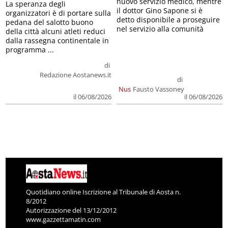
nuovo servizio medico, mentre
La speranza degli
il dottor Gino Sapone si è
organizzatori è di portare sulla
detto disponibile a proseguire
pedana del salotto buono
nel servizio alla comunità
della città alcuni atleti reduci
dalla rassegna continentale in
programma ...
di
Redazione Aostanews.it
di
Nus
Fausto Vassoney
il 06/08/2026
il 06/08/2026
Quotidiano online Iscrizione al Tribunale di Aosta n.
8/2012
Autorizzazione del 13/12/2012
www.gazzettamatin.com