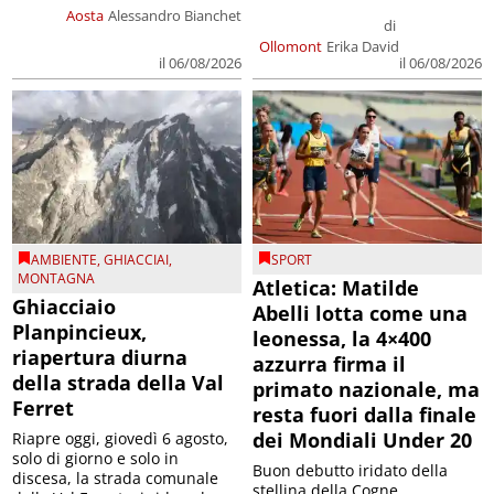
Aosta
Alessandro Bianchet
di
Ollomont
Erika David
il 06/08/2026
il 06/08/2026
AMBIENTE
,
GHIACCIAI
,
SPORT
MONTAGNA
Atletica: Matilde
Ghiacciaio
Abelli lotta come una
Planpincieux,
leonessa, la 4×400
riapertura diurna
azzurra firma il
della strada della Val
primato nazionale, ma
Ferret
resta fuori dalla finale
dei Mondiali Under 20
Riapre oggi, giovedì 6 agosto,
solo di giorno e solo in
Buon debutto iridato della
discesa, la strada comunale
stellina della Cogne,