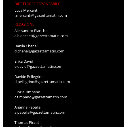
DIRETTORE RESPONSABILE
Luca Mercanti
l.mercanti@gazzettamatin.com
REDAZIONE
Alessandro Bianchet
a.bianchet@gazzettamatin.com
Danila Chenal
d.chenal@gazzettamatin.com
Erika David
e.david@gazzettamatin.com
Davide Pellegrino
d.pellegrino@gazzettamatin.com
Cinzia Timpano
c.timpano@gazzettamatin.com
Arianna Papalia
a.papalia@gazzettamatin.com
Thomas Piccot