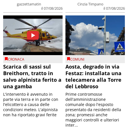
gazzettamatin
Cinzia Timpano
il 07/08/2026
il 07/08/2026
CRONACA
COMUNI
Scarica di sassi sul
Aosta, degrado in via
Breithorn, tratto in
Festaz: installata una
salvo alpinista ferito a
telecamera alla Torre
una gamba
del Lebbroso
L'intervento è avvenuto in
Prime contromosse
parte via terra e in parte con
dell'amministrazione
l'elicottero a causa delle
comunale dopo l'esposto
condizioni meteo. L'alpinista
presentato da residenti della
non ha riportato gravi ferite
zona; promessi anche
maggiori controlli e ulteriori
inter...