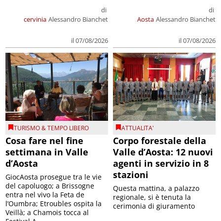
di
di
cervinia
Alessandro Bianchet
Aosta
Alessandro Bianchet
il 07/08/2026
il 07/08/2026
TURISMO & TEMPO LIBERO
ATTUALITA'
Cosa fare nel fine
Corpo forestale della
settimana in Valle
Valle d’Aosta: 12 nuovi
d’Aosta
agenti in servizio in 8
stazioni
GiocAosta prosegue tra le vie
del capoluogo; a Brissogne
Questa mattina, a palazzo
entra nel vivo la Feta de
regionale, si è tenuta la
l’Oumbra; Etroubles ospita la
cerimonia di giuramento
Veillà; a Chamois tocca al