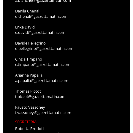
a.bianchet@gazzettamatin.com
Danila Chenal
d.chenal@gazzettamatin.com
Erika David
e.david@gazzettamatin.com
Davide Pellegrino
d.pellegrino@gazzettamatin.com
Cinzia Timpano
c.timpano@gazzettamatin.com
Arianna Papalia
a.papalia@gazzettamatin.com
Thomas Piccot
t.piccot@gazzettamatin.com
Fausto Vassoney
f.vassoney@gazzettamatin.com
SEGRETERIA
Roberta Prodoti