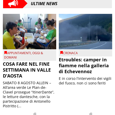
ULTIME NEWS
APPUNTAMENTI
,
OGGI &
CRONACA
DOMANI
Etroubles: camper in
COSA FARE NEL FINE
fiamme nella galleria
SETTIMANA IN VALLE
di Echevennoz
D’AOSTA
E in corso l'intervento dei vigili
SABATO 8 AGOSTO ALLEIN –
del fuoco, non ci sono feriti
All’area verde Le Plan-de-
Clavel prosegue “ItinerDante”,
le letture dantesche, con la
partecipazione di Antonello
Pistritto (...
di
di