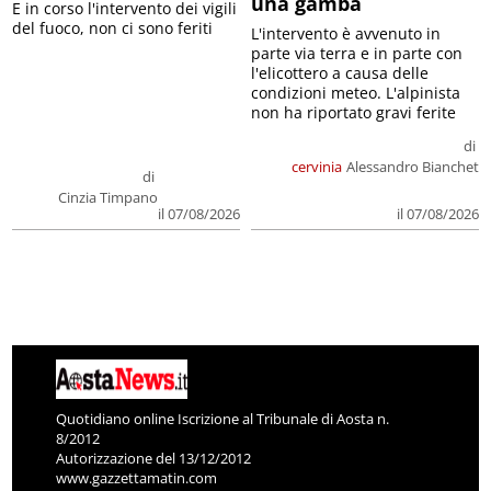
una gamba
E in corso l'intervento dei vigili
del fuoco, non ci sono feriti
L'intervento è avvenuto in
parte via terra e in parte con
l'elicottero a causa delle
condizioni meteo. L'alpinista
non ha riportato gravi ferite
di
cervinia
Alessandro Bianchet
di
Cinzia Timpano
il 07/08/2026
il 07/08/2026
Quotidiano online Iscrizione al Tribunale di Aosta n.
8/2012
Autorizzazione del 13/12/2012
www.gazzettamatin.com