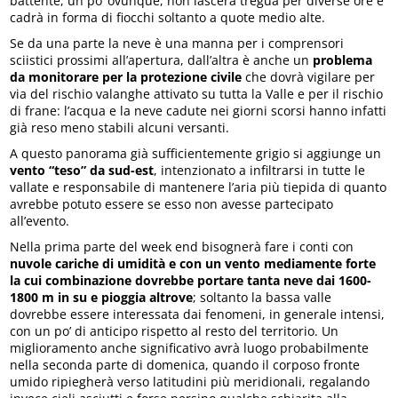
battente, un po’ ovunque, non lascerà tregua per diverse ore e
cadrà in forma di fiocchi soltanto a quote medio alte.
Se da una parte la neve è una manna per i comprensori
sciistici prossimi all’apertura, dall’altra è anche un
problema
da monitorare per la protezione civile
che dovrà vigilare per
via del rischio valanghe attivato su tutta la Valle e per il rischio
di frane: l’acqua e la neve cadute nei giorni scorsi hanno infatti
già reso meno stabili alcuni versanti.
A questo panorama già sufficientemente grigio si aggiunge un
vento “teso” da sud-est
, intenzionato a infiltrarsi in tutte le
vallate e responsabile di mantenere l’aria più tiepida di quanto
avrebbe potuto essere se esso non avesse partecipato
all’evento.
Nella prima parte del week end bisognerà fare i conti con
nuvole cariche di umidità e con un vento mediamente forte
la cui combinazione dovrebbe portare tanta neve dai 1600-
1800 m in su e pioggia altrove
; soltanto la bassa valle
dovrebbe essere interessata dai fenomeni, in generale intensi,
con un po’ di anticipo rispetto al resto del territorio. Un
miglioramento anche significativo avrà luogo probabilmente
nella seconda parte di domenica, quando il corposo fronte
umido ripiegherà verso latitudini più meridionali, regalando