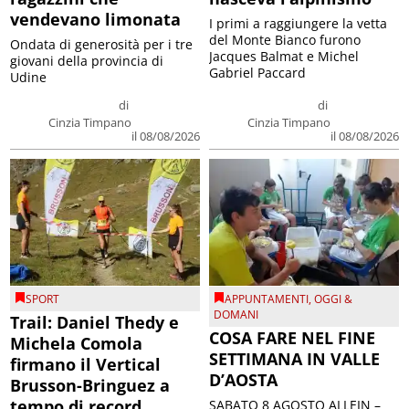
vendevano limonata
I primi a raggiungere la vetta
del Monte Bianco furono
Ondata di generosità per i tre
Jacques Balmat e Michel
giovani della provincia di
Gabriel Paccard
Udine
di
di
Cinzia Timpano
Cinzia Timpano
il 08/08/2026
il 08/08/2026
SPORT
APPUNTAMENTI
,
OGGI &
DOMANI
Trail: Daniel Thedy e
COSA FARE NEL FINE
Michela Comola
SETTIMANA IN VALLE
firmano il Vertical
D’AOSTA
Brusson-Bringuez a
tempo di record
SABATO 8 AGOSTO ALLEIN –