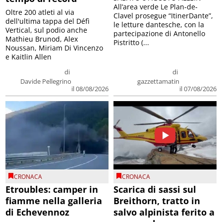
All’area verde Le Plan-de-
Oltre 200 atleti al via
Clavel prosegue “ItinerDante”,
dell'ultima tappa del Défì
le letture dantesche, con la
Vertical, sul podio anche
partecipazione di Antonello
Mathieu Brunod, Alex
Pistritto (...
Noussan, Miriam Di Vincenzo
e Kaitlin Allen
di
di
Davide Pellegrino
gazzettamatin
il 08/08/2026
il 07/08/2026
CRONACA
CRONACA
Etroubles: camper in
Scarica di sassi sul
fiamme nella galleria
Breithorn, tratto in
di Echevennoz
salvo alpinista ferito a