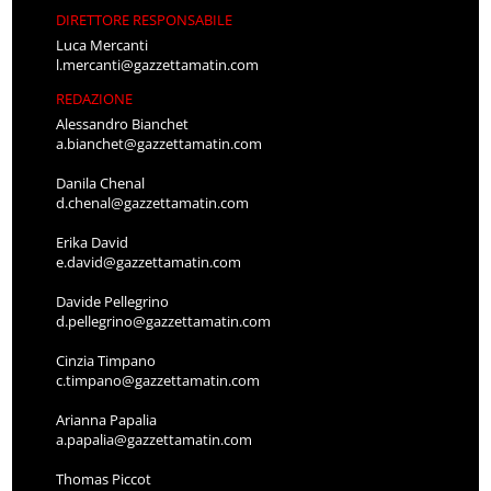
DIRETTORE RESPONSABILE
Luca Mercanti
l.mercanti@gazzettamatin.com
REDAZIONE
Alessandro Bianchet
a.bianchet@gazzettamatin.com
Danila Chenal
d.chenal@gazzettamatin.com
Erika David
e.david@gazzettamatin.com
Davide Pellegrino
d.pellegrino@gazzettamatin.com
Cinzia Timpano
c.timpano@gazzettamatin.com
Arianna Papalia
a.papalia@gazzettamatin.com
Thomas Piccot