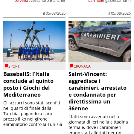
cervinia
Alessandro Bianchet
La Thuile
gazzettamatin
il 05/08/2026
il 05/08/2026
SPORT
CRONACA
Baseball5: l’Italia
Saint-Vincent:
conclude al quinto
aggredisce i
posto i Giochi del
carabinieri, arrestato
Mediterraneo
e condannato per
direttissima un
Gli azzurri sono stati sconfitti
36enne
nei quarti di finale dalla
Turchia, pagando a caro
I fatti sono avvenuti nella
prezzo il ko nel girone
giornata di ieri nella cittadina
eliminatorio contro la Tunisia
termale, dove i carabinieri
erano stati allertati per un