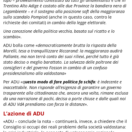
lupo – provvedimento contestato da tutti gli ambientalisti e che in
Trentino Alto Adige è costato alle due Province la bandiera nera di
Legambiente – e il sostegno alla posizione soft della maggioranza
sullo scandalo Pompio
d (anche in questo caso, contro le
richieste dei comitati)
in cambio della legge elettorale.
Una concezione della politica vecchia, basata sul ricatto e lo
scambio».
ADU bolla come
«democraticamente brutta la risposta della
Morelli, tesa a tranquillizzare Riccarand: la maggioranza audirà
Pallante, ma non terrà conto dei suoi rilievi, perché tutto è già
stato deciso o meglio barattato. La salvezza delle poltrone dei
consiglieri e del governo Fosson in cambio di un confuso
presidenzialismo alla valdostana»
Per ADU
«q
uesto modo di fare politica fa schifo
: è indecente e
inaccettabile. Non risponde all’esigenza di garantire un governo
trasparente alla cittadinanza che, ancora una volta, rimane esclusa
da una narrazione di pochi, decisa a porte chiuse e dalle quali noi
di ADU VdA prendiamo con forza le distanze».
L’azione di ADU
«ADU – conclude la nota – continuerà, invece, a chiedere che il
Consiglio si occupi dei reali problemi della società valdostana: