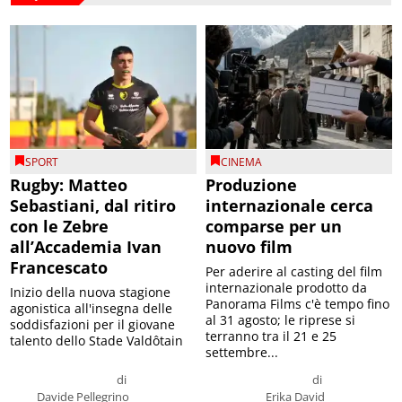
SPORT
CINEMA
Rugby: Matteo
Produzione
Sebastiani, dal ritiro
internazionale cerca
con le Zebre
comparse per un
all’Accademia Ivan
nuovo film
Francescato
Per aderire al casting del film
internazionale prodotto da
Inizio della nuova stagione
Panorama Films c'è tempo fino
agonistica all'insegna delle
al 31 agosto; le riprese si
soddisfazioni per il giovane
terranno tra il 21 e 25
talento dello Stade Valdôtain
settembre...
di
di
Davide Pellegrino
Erika David