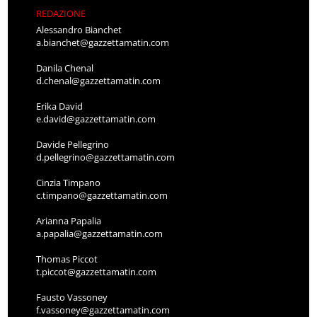
REDAZIONE
Alessandro Bianchet
a.bianchet@gazzettamatin.com
Danila Chenal
d.chenal@gazzettamatin.com
Erika David
e.david@gazzettamatin.com
Davide Pellegrino
d.pellegrino@gazzettamatin.com
Cinzia Timpano
c.timpano@gazzettamatin.com
Arianna Papalia
a.papalia@gazzettamatin.com
Thomas Piccot
t.piccot@gazzettamatin.com
Fausto Vassoney
f.vassoney@gazzettamatin.com