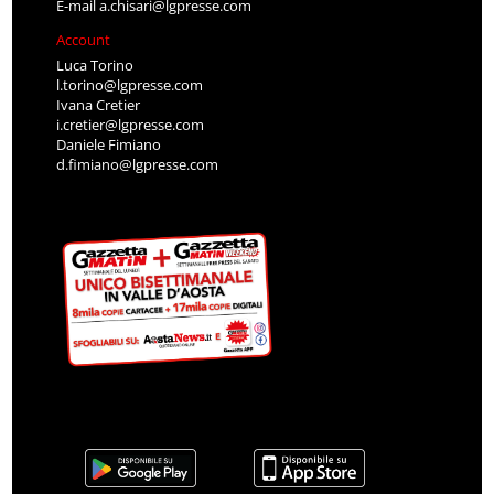
E-mail
a.chisari@lgpresse.com
Account
Luca Torino
l.torino@lgpresse.com
Ivana Cretier
i.cretier@lgpresse.com
Daniele Fimiano
d.fimiano@lgpresse.com