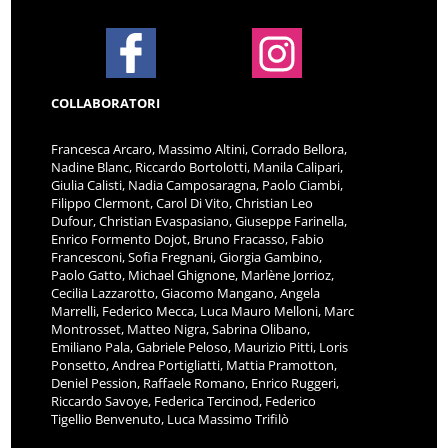
COLLABORATORI
Francesca Arcaro, Massimo Altini, Corrado Bellora,
Nadine Blanc, Riccardo Bortolotti, Manila Calipari,
Giulia Calisti, Nadia Camposaragna, Paolo Ciambi,
Filippo Clermont, Carol Di Vito, Christian Leo
Dufour, Christian Evaspasiano, Giuseppe Farinella,
Enrico Formento Dojot, Bruno Fracasso, Fabio
Francesconi, Sofia Fregnani, Giorgia Gambino,
Paolo Gatto, Michael Ghignone, Marlène Jorrioz,
Cecilia Lazzarotto, Giacomo Mangano, Angela
Marrelli, Federico Mecca, Luca Mauro Melloni, Marc
Montrosset, Matteo Nigra, Sabrina Olibano,
Emiliano Pala, Gabriele Peloso, Maurizio Pitti, Loris
Ponsetto, Andrea Portigliatti, Mattia Pramotton,
Deniel Pession, Raffaele Romano, Enrico Ruggeri,
Riccardo Savoye, Federica Tercinod, Federico
Tigellio Benvenuto, Luca Massimo Trifilò