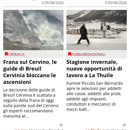
il 05/08/2026
il 05/08/2026
CRONACA
PUBBLIREDAZIONALI
Frana sul Cervino, le
Stagione invernale,
guide di Breuil
nuove opportunità di
Cervinia bloccano le
lavoro a La Thuile
ascensioni
Funivie Piccolo San Bernardo
apre le selezioni per addetti
La decisione delle guide di
alle casse, addetti alle piste,
Breuil Cervinia è scattata a
addetti agli impianti,
seguito della frana di oggi
conduttori e meccanici di
sulla parete sud del Cervino;
mezzi batt...
gli esperti raccomandano
massima at...
di
di