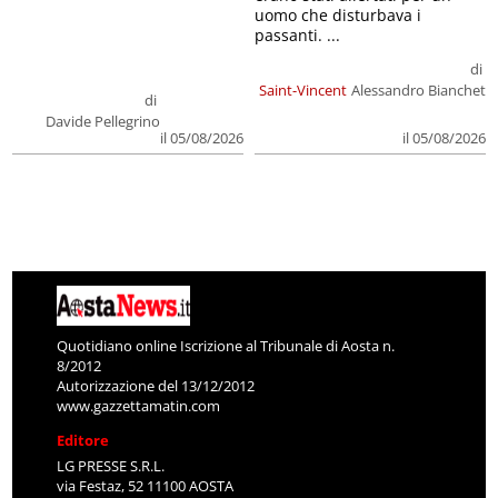
uomo che disturbava i
passanti. ...
di
Saint-Vincent
Alessandro Bianchet
di
Davide Pellegrino
il 05/08/2026
il 05/08/2026
Quotidiano online Iscrizione al Tribunale di Aosta n.
8/2012
Autorizzazione del 13/12/2012
www.gazzettamatin.com
Editore
LG PRESSE S.R.L.
via Festaz, 52 11100 AOSTA