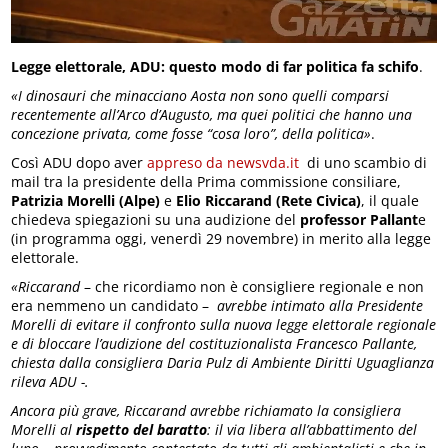
Legge elettorale, ADU: questo modo di far politica fa schifo
.
«I dinosauri che minacciano Aosta non sono quelli comparsi
recentemente all’Arco d’Augusto, ma quei politici che hanno una
concezione privata, come fosse “cosa loro”, della politica»
.
Così ADU dopo aver
appreso da newsvda.it
di uno scambio di
mail tra la presidente della Prima commissione consiliare,
Patrizia Morelli (Alpe)
e
Elio Riccarand (Rete Civica)
, il quale
chiedeva spiegazioni su una audizione del
professor Pallant
e
(in programma oggi, venerdì 29 novembre) in merito alla legge
elettorale.
«Riccarand
– che ricordiamo non è consigliere regionale e non
era nemmeno un candidato –
avrebbe intimato alla Presidente
Morelli di evitare il confronto sulla nuova legge elettorale regionale
e di bloccare l’audizione del costituzionalista Francesco Pallante,
chiesta dalla consigliera Daria Pulz di Ambiente Diritti Uguaglianza
rileva ADU -.
Ancora più grave, Riccarand avrebbe richiamato la consigliera
Morelli al
rispetto del baratto
: il via libera all’abbattimento del