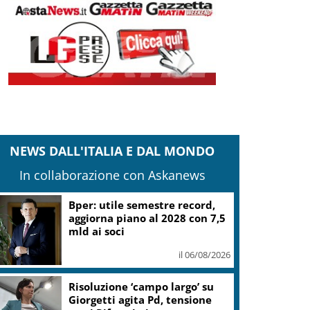
NEWS DALL'ITALIA E DAL MONDO
In collaborazione con Askanews
it: iter Fondo strade Piccoli Comuni
vviato, termini non ancora decorrenti
il 05/08/2026
Banco Bpm, Castagna: Agricole
Italia? Valuteremo, ritengo
fusione molto solida