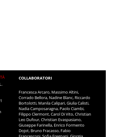
ITÀ
COLLABORATORI
L.
Francesca Arcaro, Massimo Altini,
Corrado Bellora, Nadine Blanc, Riccardo
11
Bortolotti, Manila Calipari, Giulia Calisti,
Nadia Camposaragna, Paolo Ciambi,
m
Filippo Clermont, Carol Di Vito, Christian
Leo Dufour, Christian Evaspasiano,
Giuseppe Farinella, Enrico Formento
Dojot, Bruno Fracasso, Fabio
Francesconi, Sofia Fregnani, Giorgia