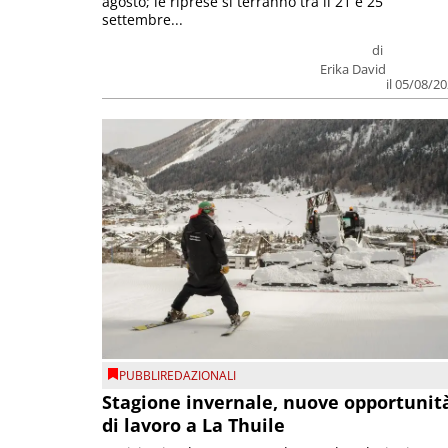
agosto; le riprese si terranno tra il 21 e 25
settembre...
di
Erika David
il 05/08/2
PUBBLIREDAZIONALI
Stagione invernale, nuove opportunit
di lavoro a La Thuile