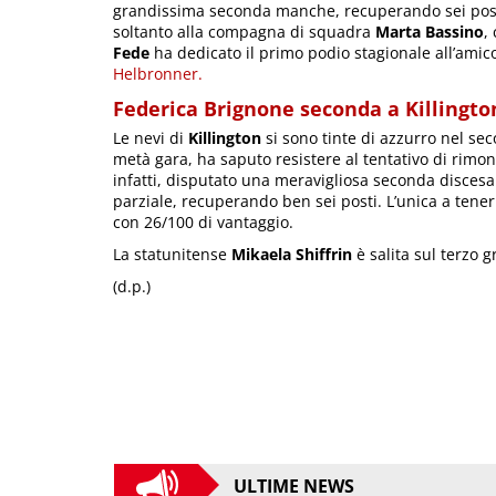
grandissima seconda manche, recuperando sei posiz
soltanto alla compagna di squadra
Marta Bassino
,
Fede
ha dedicato il primo podio stagionale all’ami
Helbronner.
Federica Brignone seconda a Killingto
Le nevi di
Killington
si sono tinte di azzurro nel se
metà gara, ha saputo resistere al tentativo di rimon
infatti, disputato una meravigliosa seconda disces
parziale, recuperando ben sei posti. L’unica a tener
con 26/100 di vantaggio.
La statunitense
Mikaela Shiffrin
è salita sul terzo g
(d.p.)
ULTIME NEWS