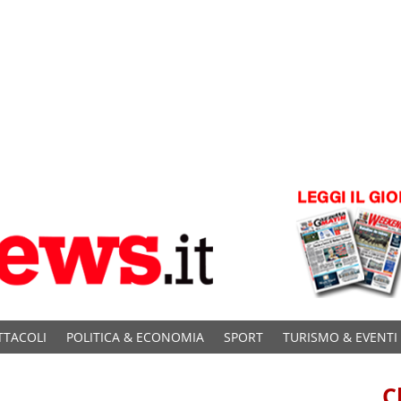
TTACOLI
POLITICA & ECONOMIA
SPORT
TURISMO & EVENTI
C