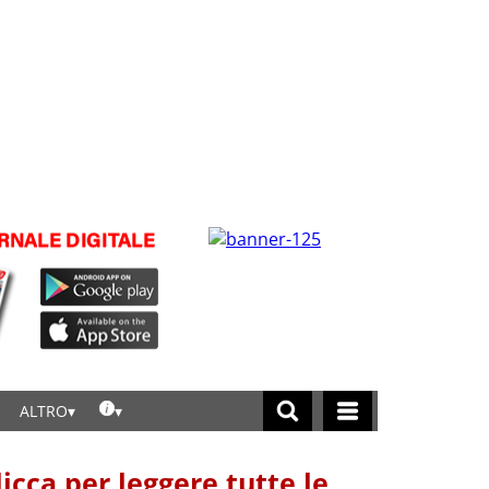
ALTRO
licca per leggere tutte le