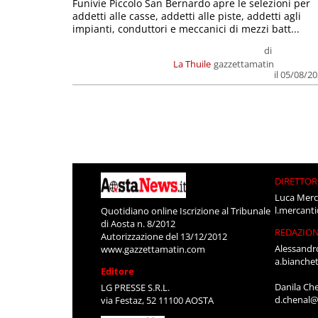
Funivie Piccolo San Bernardo apre le selezioni per
addetti alle casse, addetti alle piste, addetti agli
impianti, conduttori e meccanici di mezzi batt...
di
La Thuile
gazzettamatin
il 05/08/2
DIRETTOR
Luca Merc
l.mercant
Quotidiano online Iscrizione al Tribunale
di Aosta n. 8/2012
REDAZIO
Autorizzazione del 13/12/2012
Alessandr
www.gazzettamatin.com
a.bianche
Editore
Danila Ch
LG PRESSE S.R.L.
d.chenal@
via Festaz, 52 11100 AOSTA