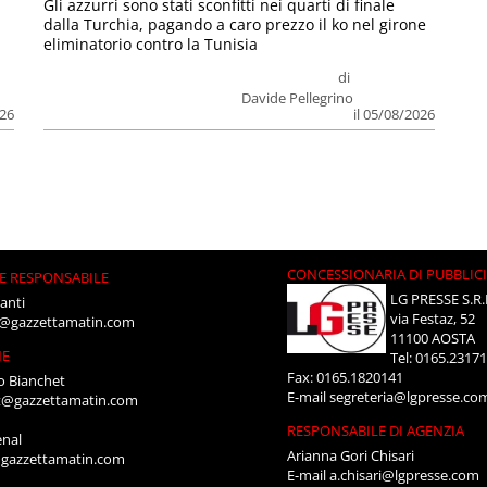
Gli azzurri sono stati sconfitti nei quarti di finale
dalla Turchia, pagando a caro prezzo il ko nel girone
eliminatorio contro la Tunisia
di
Davide Pellegrino
026
il 05/08/2026
CONCESSIONARIA DI PUBBLIC
E RESPONSABILE
LG PRESSE S.R.
anti
via Festaz, 52
i@gazzettamatin.com
11100 AOSTA
NE
Tel: 0165.2317
Fax: 0165.1820141
o Bianchet
E-mail
segreteria@lgpresse.co
t@gazzettamatin.com
RESPONSABILE DI AGENZIA
enal
Arianna Gori Chisari
gazzettamatin.com
E-mail
a.chisari@lgpresse.com