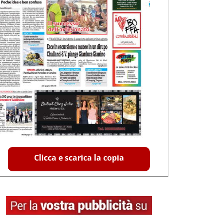
Clicca e scarica la copia