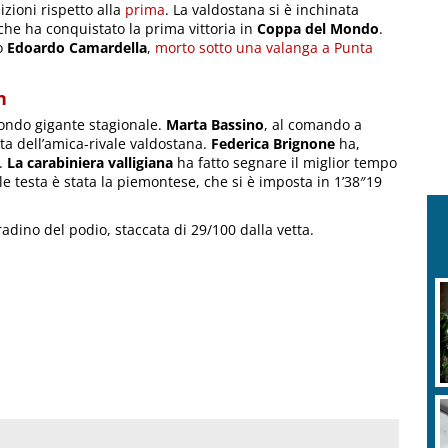
ioni rispetto alla
prima
. La valdostana si è inchinata
 che ha conquistato la prima vittoria in
Coppa del Mondo
.
co
Edoardo Camardella
,
morto sotto una valanga a Punta
n
condo gigante stagionale.
Marta Bassino
, al comando a
ta dell’amica-rivale valdostana.
Federica Brignone
ha,
a.
La carabiniera valligiana
ha fatto segnare il miglior tempo
le testa è stata la piemontese, che si è imposta in 1’38″19
radino del podio, staccata di 29/100 dalla vetta.
M
a