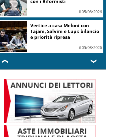
il 05/08/2026
Conti pubblici, Governo
incassa sì su clausola Ue. Lega
ottiene modifica a risoluzione
il 05/08/2026
❮
❯