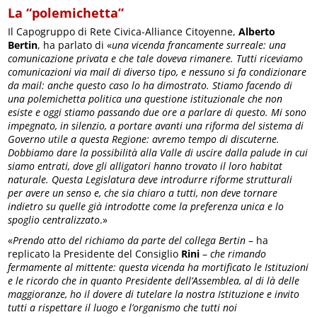
La “polemichetta”
Il Capogruppo di Rete Civica-Alliance Citoyenne,
Alberto
Bertin
, ha parlato di «
una vicenda francamente surreale: una
comunicazione privata e che tale doveva rimanere. Tutti riceviamo
comunicazioni via mail di diverso tipo, e nessuno si fa condizionare
da mail: anche questo caso lo ha dimostrato. Stiamo facendo di
una polemichetta politica una questione istituzionale che non
esiste e oggi stiamo passando due ore a parlare di questo. Mi sono
impegnato, in silenzio, a portare avanti una riforma del sistema di
Governo utile a questa Regione: avremo tempo di discuterne.
Dobbiamo dare la possibilità alla Valle di uscire dalla palude in cui
siamo entrati, dove gli alligatori hanno trovato il loro habitat
naturale. Questa Legislatura deve introdurre riforme strutturali
per avere un senso e, che sia chiaro a tutti, non deve tornare
indietro su quelle già introdotte come la preferenza unica e lo
spoglio centralizzato
.»
«
Prendo atto del richiamo da parte del collega Bertin
– ha
replicato la Presidente del Consiglio
Rini
–
che rimando
fermamente al mittente: questa vicenda ha mortificato le Istituzioni
e le ricordo che in quanto Presidente dell’Assemblea, al di là delle
maggioranze, ho il dovere di tutelare la nostra Istituzione e invito
tutti a rispettare il luogo e l’organismo che tutti noi