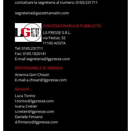
contattare la segreteria al numero: 0165/231711
segreteria@gazzettamatin.com
CONCESSIONARIA DI PUBBLICITÀ
LG PRESSE S.R.L.
via Festaz, 52
11100 AOSTA
Tel: 0165.231711
Fax: 0165.1820141
E-mail
segreteria@lgpresse.com
RESPONSABILE DI AGENZIA
Arianna Gori Chisari
E-mail
a.chisari@lgpresse.com
Account
Luca Torino
l.torino@lgpresse.com
Ivana Cretier
i.cretier@lgpresse.com
Daniele Fimiano
d.fimiano@lgpresse.com