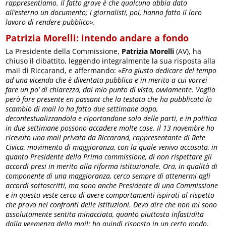
rappresentiamo. Il fatto grave è che qualcuno abbia dato
all’esterno un documento; i giornalisti, poi, hanno fatto il loro
lavoro di rendere pubblico».
Patrizia Morelli: intendo andare a fondo
La Presidente della Commissione,
Patrizia Morelli
(AV), ha
chiuso il dibattito, leggendo integralmente la sua risposta alla
mail di Riccarand, e affermando: «
Era giusto dedicare del tempo
ad una vicenda che è diventata pubblica e in merito a cui vorrei
fare un po’ di chiarezza, dal mio punto di vista, ovviamente. Voglio
però fare presente en passant che la testata che ha pubblicato lo
scambio di mail lo ha fatto due settimane dopo,
decontestualizzandola e riportandone solo delle parti, e in politica
in due settimane possono accadere molte cose. Il 13 novembre ho
ricevuto una mail privata da Riccarand, rappresentante di Rete
Civica, movimento di maggioranza, con la quale venivo accusata, in
quanto Presidente della Prima commissione, di non rispettare gli
accordi presi in merito alla riforma istituzionale. Ora, in qualità di
componente di una maggioranza, cerco sempre di attenermi agli
accordi sottoscritti, ma sono anche Presidente di una Commissione
e in questa veste cerco di avere comportamenti ispirati al rispetto
che provo nei confronti delle Istituzioni. Devo dire che non mi sono
assolutamente sentita minacciata, quanto piuttosto infastidita
dalla veemenza della mail: ho quindi risposto in un certo modo,