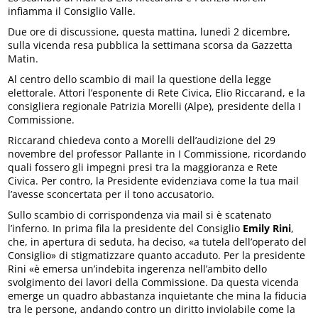
infiamma il Consiglio Valle.
Due ore di discussione, questa mattina, lunedì 2 dicembre,
sulla vicenda resa pubblica la settimana scorsa da Gazzetta
Matin.
Al centro dello scambio di mail la questione della legge
elettorale. Attori l’esponente di Rete Civica, Elio Riccarand, e la
consigliera regionale Patrizia Morelli (Alpe), presidente della I
Commissione.
Riccarand chiedeva conto a Morelli dell’audizione del 29
novembre del professor Pallante in I Commissione, ricordando
quali fossero gli impegni presi tra la maggioranza e Rete
Civica. Per contro, la Presidente evidenziava come la tua mail
l’avesse sconcertata per il tono accusatorio.
Sullo scambio di corrispondenza via mail si è scatenato
l’inferno. In prima fila la presidente del Consiglio
Emily Rini
,
che, in apertura di seduta, ha deciso, «a tutela dell’operato del
Consiglio» di stigmatizzare quanto accaduto. Per la presidente
Rini «è emersa un’indebita ingerenza nell’ambito dello
svolgimento dei lavori della Commissione. Da questa vicenda
emerge un quadro abbastanza inquietante che mina la fiducia
tra le persone, andando contro un diritto inviolabile come la