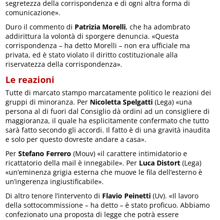
segretezza della corrispondenza e di ogni altra forma di
comunicazione».
Duro il commento di
Patrizia Morelli
, che ha adombrato
addirittura la volontà di sporgere denuncia. «Questa
corrispondenza – ha detto Morelli – non era ufficiale ma
privata, ed è stato violato il diritto costituzionale alla
riservatezza della corrispondenza».
Le reazioni
Tutte di marcato stampo marcatamente politico le reazioni dei
gruppi di minoranza. Per
Nicoletta Spelgatti
(Lega) «una
persona al di fuori dal Consiglio dà ordini ad un consigliere di
maggioranza, il quale ha esplicitamente confermato che tutto
sarà fatto secondo gli accordi. Il fatto è di una gravità inaudita
e solo per questo dovreste andare a casa».
Per
Stefano Ferrero
(Mouv) «il carattere intimidatorio e
ricattatorio della mail è innegabile». Per
Luca Distort
(Lega)
«un’eminenza grigia esterna che muove le fila dell’esterno è
un’ingerenza ingiustificabile».
Di altro tenore l’intervento di
Flavio Peinetti
(Uv). «Il lavoro
della sottocommissione – ha detto – è stato proficuo. Abbiamo
confezionato una proposta di legge che potrà essere