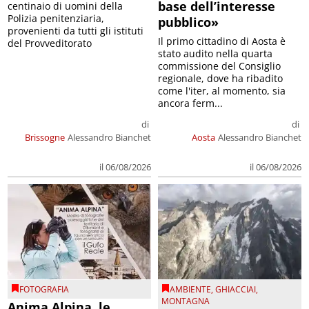
base dell’interesse
centinaio di uomini della
Polizia penitenziaria,
pubblico»
provenienti da tutti gli istituti
Il primo cittadino di Aosta è
del Provveditorato
stato audito nella quarta
commissione del Consiglio
regionale, dove ha ribadito
come l'iter, al momento, sia
ancora ferm...
di
di
Brissogne
Alessandro Bianchet
Aosta
Alessandro Bianchet
il 06/08/2026
il 06/08/2026
FOTOGRAFIA
AMBIENTE
,
GHIACCIAI
,
MONTAGNA
Anima Alpina, le