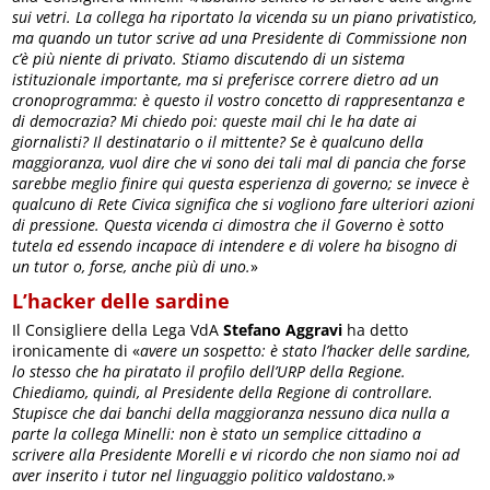
sui vetri. La collega ha riportato la vicenda su un piano privatistico,
ma quando un tutor scrive ad una Presidente di Commissione non
c’è più niente di privato. Stiamo discutendo di un sistema
istituzionale importante, ma si preferisce correre dietro ad un
cronoprogramma: è questo il vostro concetto di rappresentanza e
di democrazia? Mi chiedo poi: queste mail chi le ha date ai
giornalisti? Il destinatario o il mittente? Se è qualcuno della
maggioranza, vuol dire che vi sono dei tali mal di pancia che forse
sarebbe meglio finire qui questa esperienza di governo; se invece è
qualcuno di Rete Civica significa che si vogliono fare ulteriori azioni
di pressione. Questa vicenda ci dimostra che il Governo è sotto
tutela ed essendo incapace di intendere e di volere ha bisogno di
un tutor o, forse, anche più di uno.
»
L’hacker delle sardine
Il Consigliere della Lega VdA
Stefano Aggravi
ha detto
ironicamente di «
avere un sospetto: è stato l’hacker delle sardine,
lo stesso che ha piratato il profilo dell’URP della Regione.
Chiediamo, quindi, al Presidente della Regione di controllare.
Stupisce che dai banchi della maggioranza nessuno dica nulla a
parte la collega Minelli: non è stato un semplice cittadino a
scrivere alla Presidente Morelli e vi ricordo che non siamo noi ad
aver inserito i tutor nel linguaggio politico valdostano.
»