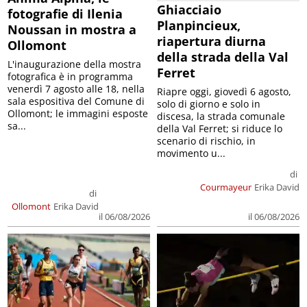
Ghiacciaio
fotografie di Ilenia
Planpincieux,
Noussan in mostra a
riapertura diurna
Ollomont
della strada della Val
L'inaugurazione della mostra
Ferret
fotografica è in programma
venerdì 7 agosto alle 18, nella
Riapre oggi, giovedì 6 agosto,
sala espositiva del Comune di
solo di giorno e solo in
Ollomont; le immagini esposte
discesa, la strada comunale
sa...
della Val Ferret; si riduce lo
scenario di rischio, in
movimento u...
di
Courmayeur
Erika David
di
Ollomont
Erika David
il 06/08/2026
il 06/08/2026