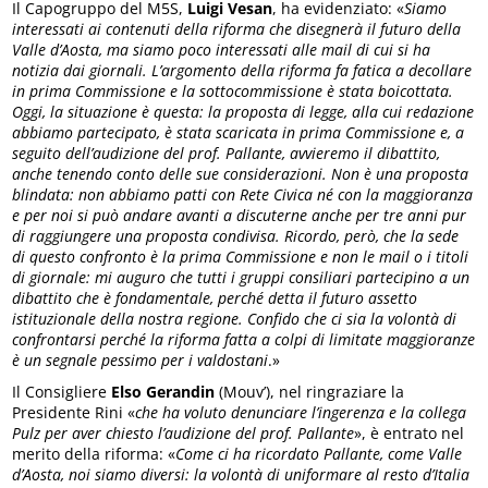
Il Capogruppo del M5S,
Luigi Vesan
, ha evidenziato: «
Siamo
interessati ai contenuti della riforma che disegnerà il futuro della
Valle d’Aosta, ma siamo poco interessati alle mail di cui si ha
notizia dai giornali.
L’argomento della riforma fa fatica a decollare
in prima Commissione e la sottocommissione è stata boicottata.
Oggi, la situazione è questa: la proposta di legge, alla cui redazione
abbiamo partecipato, è stata scaricata in prima Commissione e, a
seguito dell’audizione del prof. Pallante, avvieremo il dibattito,
anche tenendo conto delle sue considerazioni. Non è una proposta
blindata: non abbiamo patti con Rete Civica né con la maggioranza
e per noi si può andare avanti a discuterne anche per tre anni pur
di raggiungere una proposta condivisa. Ricordo, però, che la sede
di questo confronto è la prima Commissione e non le mail o i titoli
di giornale: mi auguro che tutti i gruppi consiliari partecipino a un
dibattito che è fondamentale, perché detta il futuro assetto
istituzionale della nostra regione. Confido che ci sia la volontà di
confrontarsi perché la riforma fatta a colpi di limitate maggioranze
è un segnale pessimo per i valdostani
.»
Il Consigliere
Elso Gerandin
(Mouv’), nel ringraziare la
Presidente Rini «
che ha voluto denunciare l’ingerenza e la collega
Pulz per aver chiesto l’audizione del prof. Pallante
», è entrato nel
merito della riforma: «
Come ci ha ricordato Pallante, come Valle
d’Aosta, noi siamo diversi: la volontà di uniformare al resto d’Italia