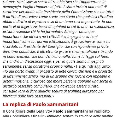
cui mostrarsi, spesso senza altro obiettivo che l’apparenza e la
demagogia. Voglio rimanere ai fatti: è stata inviata una mail di
carattere personale alla Presidente della Commissione che ha tutto
il diritto di procedere come crede, ma credo che qualsiasi cittadino
abbia il diritto di esprimersi su di un tema così importante. Io non
parlerei di ingerenze, bensì di opinioni di cui in una corrispondenza
privata risponde chi le ha formulate. Ritengo comunque
importante che all’esterno i cittadini si impegnino su temi
importanti come la riforma istituzionale. È grave, invece, come ha
ricordato la Presidente del Consiglio, che corrispondenze private
diventino pubbliche. E altrettanto grave è strumentalizzare tirando
in ballo elementi che non c’entrano nulla, come la legge sul lupo,
che andrà in discussione oggi, e per la quale siamo impegnati
seriamente, senza barattare proprio nulla
.» Ha quindi aggiunto:
«
Io qui porto avanti il progetto di Rete Civica, che non è il progetto
di un’eminenza grigia, ma di un gruppo che lavora con impegno e
determinazione. È curioso che molte persone abbiano una sorta di
disturbo ossessivo compulsivo, che dovrebbe essere curato:
consiglio loro di fare qualche seduta di training autogeno per
liberarsi dalle loro ossessioni.
»
La replica di Paolo Sammaritani
Il Consigliere della Lega VdA
Paolo Sammaritani
ha replicato
alla Consigliera Minelli: «
Abbiamo sentito lo stridore delle unghie