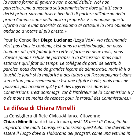
la nostra forma di governo non è condivisibile. Noi non
parteciperemo a nessuna sottocommissione dove gli atti sono
decisi prima, saremo invece ben lieti di parlare all’interno della
prima Commissione della nostra proposta. E comunque questa
riforma non è una priorità: chiediamo ai cittadini la loro opinione
andando a votare al più presto
.»
Pour le Conseiller
Diego
Lucianaz
(Lega VdA), «
la réprimande
n’est pas dans le contenu, c’est dans la méthodologie: on nous
toujours dit qu’il fallait faire cette réforme en deux mois; nous
n’avons jamais refusé de participer à la discussion, mais nous
estimons qu’il faut du temps. Le collègue de parti de Bertin, à
paroles, nous donne de grandes leçons de démocratie, mais là il a
touché le fond: si la majorité a des tutors qui l’accompagnent dans
son action gouvernementale c’est une affaire à elle, mais nous ne
pouvons pas accepter qu’il y ait des ingérences dans les
Commissions. C’est dommage, car à l’intérieur de la Commission il y
a de moins en moins de respect pour le travail des Commissaires.
»
La difesa di Chiara Minelli
La Consigliera di Rete Civica-Alliance Citoyenne
Chiara
Minelli
ha dichiarato: «
In questi 18 mesi di Consiglio ho
imparato che molti Consiglieri utilizzano quest’Aula, che dovrebbe
essere il luogo dove si elaborano dei progetti, come una vetrina in