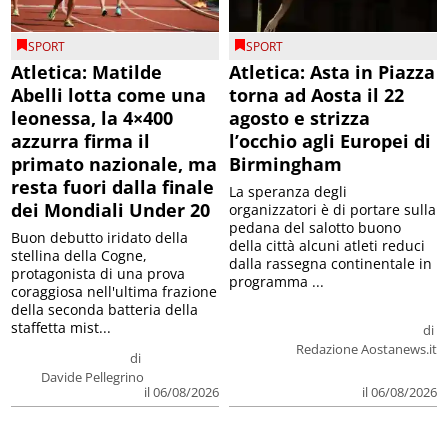
SPORT
SPORT
Atletica: Matilde
Atletica: Asta in Piazza
Abelli lotta come una
torna ad Aosta il 22
leonessa, la 4×400
agosto e strizza
azzurra firma il
l’occhio agli Europei di
primato nazionale, ma
Birmingham
resta fuori dalla finale
La speranza degli
dei Mondiali Under 20
organizzatori è di portare sulla
pedana del salotto buono
Buon debutto iridato della
della città alcuni atleti reduci
stellina della Cogne,
dalla rassegna continentale in
protagonista di una prova
programma ...
coraggiosa nell'ultima frazione
della seconda batteria della
staffetta mist...
di
Redazione Aostanews.it
di
Davide Pellegrino
il 06/08/2026
il 06/08/2026