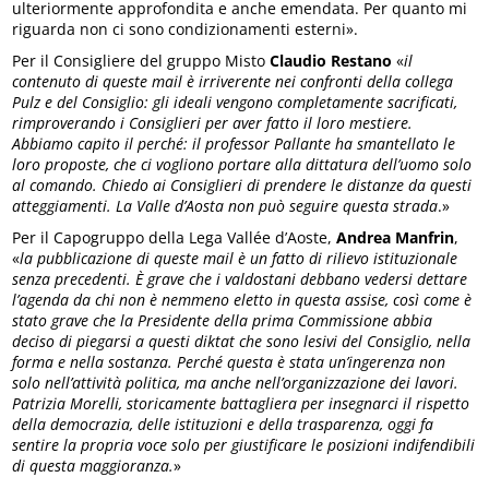
ulteriormente approfondita e anche emendata. Per quanto mi
riguarda non ci sono condizionamenti esterni».
Per il Consigliere del gruppo Misto
Claudio Restano
«
il
contenuto di queste mail è irriverente nei confronti della collega
Pulz e del Consiglio: gli ideali vengono completamente sacrificati,
rimproverando i Consiglieri per aver fatto il loro mestiere.
Abbiamo capito il perché: il professor Pallante ha smantellato le
loro proposte, che ci vogliono portare alla dittatura dell’uomo solo
al comando. Chiedo ai Consiglieri di prendere le distanze da questi
atteggiamenti. La Valle d’Aosta non può seguire questa strada
.»
Per il Capogruppo della Lega Vallée d’Aoste,
Andrea Manfrin
,
«
la pubblicazione di queste mail è un fatto di rilievo istituzionale
senza precedenti. È grave che i valdostani debbano vedersi dettare
l’agenda da chi non è nemmeno eletto in questa assise, così come è
stato grave che la Presidente della prima Commissione abbia
deciso di piegarsi a questi diktat che sono lesivi del Consiglio, nella
forma e nella sostanza. Perché questa è stata un’ingerenza non
solo nell’attività politica, ma anche nell’organizzazione dei lavori.
Patrizia Morelli, storicamente battagliera per insegnarci il rispetto
della democrazia, delle istituzioni e della trasparenza, oggi fa
sentire la propria voce solo per giustificare le posizioni indifendibili
di questa maggioranza.
»