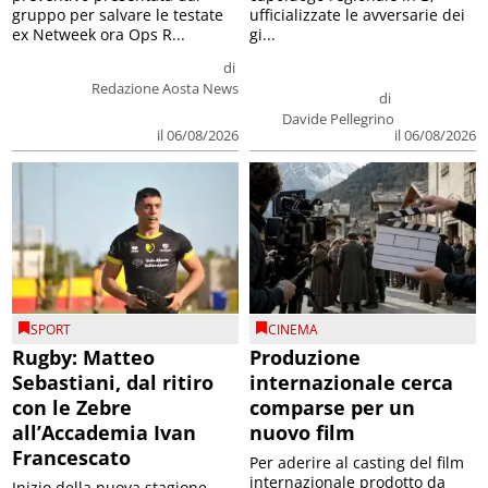
gruppo per salvare le testate
ufficializzate le avversarie dei
ex Netweek ora Ops R...
gi...
di
Redazione Aosta News
di
Davide Pellegrino
il 06/08/2026
il 06/08/2026
SPORT
CINEMA
Rugby: Matteo
Produzione
Sebastiani, dal ritiro
internazionale cerca
con le Zebre
comparse per un
all’Accademia Ivan
nuovo film
Francescato
Per aderire al casting del film
internazionale prodotto da
Inizio della nuova stagione