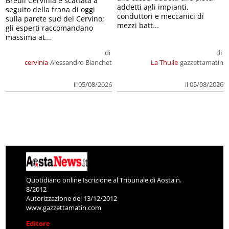
Breuil Cervinia è scattata a
addetti agli impianti,
seguito della frana di oggi
conduttori e meccanici di
sulla parete sud del Cervino;
mezzi batt...
gli esperti raccomandano
massima at...
di
di
cervinia
Alessandro Bianchet
La Thuile
gazzettamatin
il 05/08/2026
il 05/08/2026
Quotidiano online Iscrizione al Tribunale di Aosta n.
8/2012
Autorizzazione del 13/12/2012
www.gazzettamatin.com
Editore