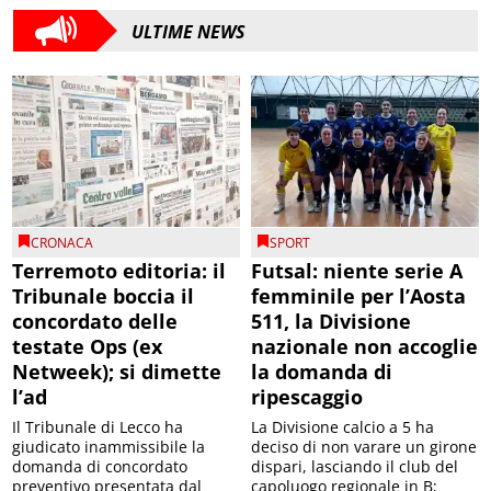
ULTIME NEWS
CRONACA
SPORT
Terremoto editoria: il
Futsal: niente serie A
Tribunale boccia il
femminile per l’Aosta
concordato delle
511, la Divisione
testate Ops (ex
nazionale non accoglie
Netweek); si dimette
la domanda di
l’ad
ripescaggio
Il Tribunale di Lecco ha
La Divisione calcio a 5 ha
giudicato inammissibile la
deciso di non varare un girone
domanda di concordato
dispari, lasciando il club del
preventivo presentata dal
capoluogo regionale in B;