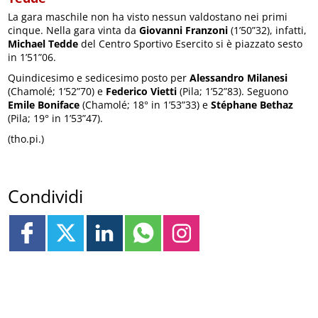
La gara maschile non ha visto nessun valdostano nei primi
cinque. Nella gara vinta da
Giovanni Franzoni
(1’50”32), infatti,
Michael Tedde
del Centro Sportivo Esercito si è piazzato sesto
in 1’51”06.
Quindicesimo e sedicesimo posto per
Alessandro Milanesi
(Chamolé; 1’52”70) e
Federico Vietti
(Pila; 1’52”83). Seguono
Emile Boniface
(Chamolé; 18° in 1’53”33) e
Stéphane Bethaz
(Pila; 19° in 1’53”47).
(tho.pi.)
Condividi