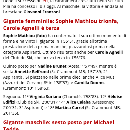
Dopo il successo di
ieri
, la carabiniera cresciuta nello Sci club
Pila ha concesso il bis oggi. Al maschile, la vittoria è andata al
bresciano
Giovanni Franzoni
.
Gigante femminile: Sophie Mathiou trionfa,
Carole Agnelli è terza
Sophie Mathiou
(
foto
) ha confermato il suo ottimo momento di
forma e ha vinto il gigante in 1’55”51, grazie all’ottima
prestazione della prima manche, piazzandosi prima nella
categoria Aspiranti. Ottimo risultato anche per
Carole Agnelli
del Club de Ski, che arriva terza in 1’56″76.
Quinto posto per
Nadine Brunet
(Aosta; 1’57”49), mentre è
sesta
Annette Belfrond
(Sc Crammont MB; 1’57”89; 2°
Aspiranti) . Si piazzano nelle prime dieci anche Alice Mus
(Azzurri del Cervino; 8ª in 1’58”37); e
Camilla Dooms
(Crammont; 10ª 1’58”63).
Seguono: 11ª
Virginia Suriano
(Chamolé; 1’58”83); 12ª
Héloïse
Edifizi
(Club de Ski; 2’00”31); 14°
Alice Calaba
(Gressoney;
2’00”31; 3° Aspiranti) e 18ª
Martina Carrel
(Sc Crammont MB;
2’01”35).
Gigante maschile: sesto posto per Michael
Tedde