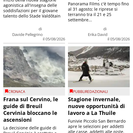
Panorama Films c'è tempo fino
agonistica all'insegna delle
al 31 agosto; le riprese si
soddisfazioni per il giovane
terranno tra il 21 e 25
talento dello Stade Valdôtain
settembre...
di
di
Davide Pellegrino
Erika David
il 05/08/2026
il 05/08/2026
CRONACA
PUBBLIREDAZIONALI
Frana sul Cervino, le
Stagione invernale,
guide di Breuil
nuove opportunità di
Cervinia bloccano le
lavoro a La Thuile
ascensioni
Funivie Piccolo San Bernardo
apre le selezioni per addetti
La decisione delle guide di
alle casse, addetti alle piste,