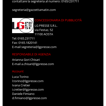
contattare la segreteria al numero: 0165/231711
segreteria@gazzettamatin.com
CONCESSIONARIA DI PUBBLICITÀ
LG PRESSE S.R.L.
via Festaz, 52
11100 AOSTA
Tel: 0165.231711
Fax: 0165.1820141
E-mail
segreteria@lgpresse.com
RESPONSABILE DI AGENZIA
Arianna Gori Chisari
E-mail
a.chisari@lgpresse.com
Account
Luca Torino
l.torino@lgpresse.com
Ivana Cretier
i.cretier@lgpresse.com
Daniele Fimiano
d.fimiano@lgpresse.com