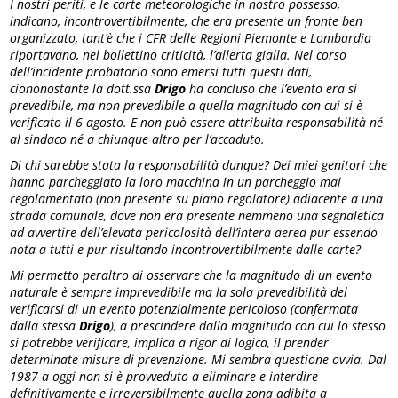
I nostri periti, e le carte meteorologiche in nostro possesso,
indicano, incontrovertibilmente, che era presente un fronte ben
organizzato, tant’è che i CFR delle Regioni Piemonte e Lombardia
riportavano, nel bollettino criticità, l’allerta gialla. Nel corso
dell’incidente probatorio sono emersi tutti questi dati,
ciononostante la dott.ssa
Drigo
ha concluso che l’evento era sì
prevedibile, ma non prevedibile a quella magnitudo con cui si è
verificato il 6 agosto. E non può essere attribuita responsabilità né
al sindaco né a chiunque altro per l’accaduto.
Di chi sarebbe stata la responsabilità dunque? Dei miei genitori che
hanno parcheggiato la loro macchina in un parcheggio mai
regolamentato (non presente su piano regolatore) adiacente a una
strada comunale, dove non era presente nemmeno una segnaletica
ad avvertire dell’elevata pericolosità dell’intera aerea pur essendo
nota a tutti e pur risultando incontrovertibilmente dalle carte?
Mi permetto peraltro di osservare che la magnitudo di un evento
naturale è sempre imprevedibile ma la sola prevedibilità del
verificarsi di un evento potenzialmente pericoloso (confermata
dalla stessa
Drigo
), a prescindere dalla magnitudo con cui lo stesso
si potrebbe verificare, implica a rigor di logica, il prender
determinate misure di prevenzione. Mi sembra questione ovvia. Dal
1987 a oggi non si è provveduto a eliminare e interdire
definitivamente e irreversibilmente quella zona adibita a