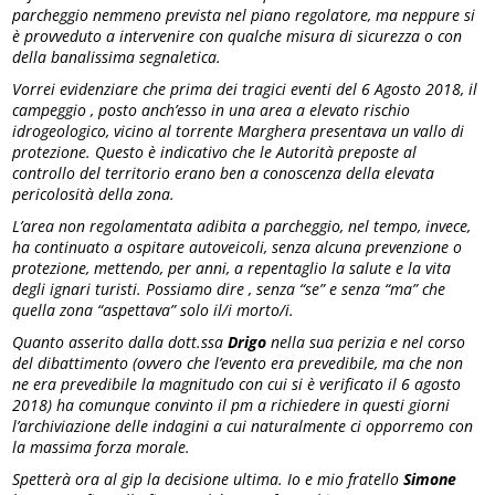
parcheggio nemmeno prevista nel piano regolatore, ma neppure si
è provveduto a intervenire con qualche misura di sicurezza o con
della banalissima segnaletica.
Vorrei evidenziare che prima dei tragici eventi del 6 Agosto 2018, il
campeggio , posto anch’esso in una area a elevato rischio
idrogeologico, vicino al torrente Marghera presentava un vallo di
protezione. Questo è indicativo che le Autorità preposte al
controllo del territorio erano ben a conoscenza della elevata
pericolosità della zona.
L’area non regolamentata adibita a parcheggio, nel tempo, invece,
ha continuato a ospitare autoveicoli, senza alcuna prevenzione o
protezione, mettendo, per anni, a repentaglio la salute e la vita
degli ignari turisti. Possiamo dire , senza “se” e senza “ma” che
quella zona “aspettava” solo il/i morto/i.
Quanto asserito dalla dott.ssa
Drigo
nella sua perizia e nel corso
del dibattimento (ovvero che l’evento era prevedibile, ma che non
ne era prevedibile la magnitudo con cui si è verificato il 6 agosto
2018) ha comunque convinto il pm a richiedere in questi giorni
l’archiviazione delle indagini a cui naturalmente ci opporremo con
la massima forza morale.
Spetterà ora al gip la decisione ultima. Io e mio fratello
Simone