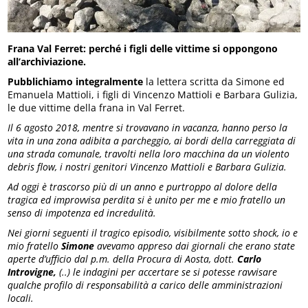
Frana Val Ferret: perché i figli delle vittime si oppongono
all’archiviazione.
Pubblichiamo integralmente
la lettera scritta da Simone ed
Emanuela Mattioli, i figli di Vincenzo Mattioli e Barbara Gulizia,
le due vittime della frana in Val Ferret.
Il 6 agosto 2018, mentre si trovavano in vacanza, hanno perso la
vita in una zona adibita a parcheggio, ai bordi della carreggiata di
una strada comunale, travolti nella loro macchina da un violento
debris flow, i nostri genitori Vincenzo Mattioli e Barbara Gulizia.
Ad oggi è trascorso più di un anno e purtroppo al dolore della
tragica ed improvvisa perdita si è unito per me e mio fratello un
senso di impotenza ed incredulità.
Nei giorni seguenti il tragico episodio, visibilmente sotto shock, io e
mio fratello
Simone
avevamo appreso dai giornali che erano state
aperte d’ufficio dal p.m. della Procura di Aosta, dott.
Carlo
Introvigne,
(..) le indagini per accertare se si potesse ravvisare
qualche profilo di responsabilità a carico delle amministrazioni
locali.