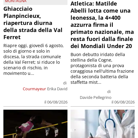
MONTAGNA
Atletica: Matilde
Ghiacciaio
Abelli lotta come una
Planpincieux,
leonessa, la 4×400
riapertura diurna
azzurra firma il
della strada della Val
primato nazionale, ma
Ferret
resta fuori dalla finale
dei Mondiali Under 20
Riapre oggi, giovedì 6 agosto,
solo di giorno e solo in
Buon debutto iridato della
discesa, la strada comunale
stellina della Cogne,
della Val Ferret; si riduce lo
protagonista di una prova
scenario di rischio, in
coraggiosa nell'ultima frazione
movimento u...
della seconda batteria della
staffetta mist...
di
Courmayeur
Erika David
di
Davide Pellegrino
il 06/08/2026
il 06/08/2026