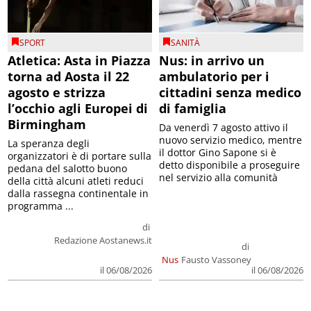
SPORT
SANITÀ
Atletica: Asta in Piazza
Nus: in arrivo un
torna ad Aosta il 22
ambulatorio per i
agosto e strizza
cittadini senza medico
l’occhio agli Europei di
di famiglia
Birmingham
Da venerdì 7 agosto attivo il
nuovo servizio medico, mentre
La speranza degli
il dottor Gino Sapone si è
organizzatori è di portare sulla
detto disponibile a proseguire
pedana del salotto buono
nel servizio alla comunità
della città alcuni atleti reduci
dalla rassegna continentale in
programma ...
di
Redazione Aostanews.it
di
Nus
Fausto Vassoney
il 06/08/2026
il 06/08/2026