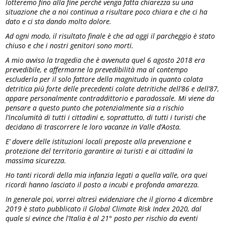
lotteremo fino alla fine perché venga fatta chiarezza su una
situazione che a noi continua a risultare poco chiara e che ci ha
dato e ci sta dando molto dolore.
Ad ogni modo, il risultato finale è che ad oggi il parcheggio è stato
chiuso e che i nostri genitori sono morti.
A mio avviso la tragedia che è avvenuta quel 6 agosto 2018 era
prevedibile, e affermarne la prevedibilità ma al contempo
escluderla per il solo fattore della magnitudo in quanto colata
detritica più forte delle precedenti colate detritiche dell’86 e dell’87,
appare personalmente contraddittorio e paradossale. Mi viene da
pensare a questo punto che potenzialmente sia a rischio
l’incolumità di tutti i cittadini e, soprattutto, di tutti i turisti che
decidano di trascorrere le loro vacanze in Valle d’Aosta.
E’ dovere delle istituzioni locali preposte alla prevenzione e
protezione del territorio garantire ai turisti e ai cittadini la
massima sicurezza.
Ho tanti ricordi della mia infanzia legati a quella valle, ora quei
ricordi hanno lasciato il posto a incubi e profonda amarezza.
In generale poi, vorrei altresì evidenziare che il giorno 4 dicembre
2019 è stato pubblicato il Global Climate Risk Index 2020, dal
quale si evince che l’Italia è al 21° posto per rischio da eventi