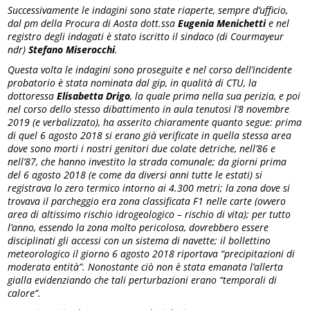
Successivamente le indagini sono state riaperte, sempre d’ufficio,
dal pm della Procura di Aosta dott.ssa
Eugenia Menichetti
e nel
registro degli indagati è stato iscritto il sindaco (di Courmayeur
ndr)
Stefano Miserocchi
.
Questa volta le indagini sono proseguite e nel corso dell’incidente
probatorio è stata nominata dal gip, in qualità di CTU, la
dottoressa
Elisabetta Drigo
, la quale prima nella sua perizia, e poi
nel corso dello stesso dibattimento in aula tenutosi l’8 novembre
2019 (e verbalizzato), ha asserito chiaramente quanto segue: prima
di quel 6 agosto 2018 si erano già verificate in quella stessa area
dove sono morti i nostri genitori due colate detriche, nell’86 e
nell’87, che hanno investito la strada comunale; da giorni prima
del 6 agosto 2018 (e come da diversi anni tutte le estati) si
registrava lo zero termico intorno ai 4.300 metri; la zona dove si
trovava il parcheggio era zona classificata F1 nelle carte (ovvero
area di altissimo rischio idrogeologico – rischio di vita); per tutto
l’anno, essendo la zona molto pericolosa, dovrebbero essere
disciplinati gli accessi con un sistema di navette; il bollettino
meteorologico il giorno 6 agosto 2018 riportava “precipitazioni di
moderata entità”. Nonostante ciò non è stata emanata l’allerta
gialla evidenziando che tali perturbazioni erano “temporali di
calore”.