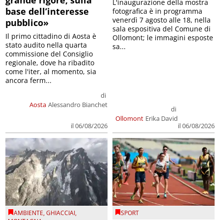
L'inaugurazione della mostra
base dell’interesse
fotografica è in programma
venerdì 7 agosto alle 18, nella
pubblico»
sala espositiva del Comune di
Il primo cittadino di Aosta è
Ollomont; le immagini esposte
stato audito nella quarta
sa...
commissione del Consiglio
regionale, dove ha ribadito
come l'iter, al momento, sia
ancora ferm...
di
Aosta
Alessandro Bianchet
di
Ollomont
Erika David
il 06/08/2026
il 06/08/2026
AMBIENTE
,
GHIACCIAI
,
SPORT