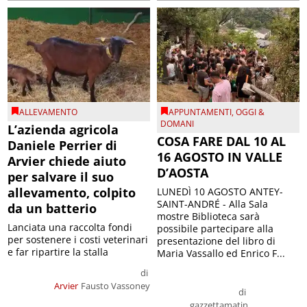
ALLEVAMENTO
APPUNTAMENTI
,
OGGI &
DOMANI
L’azienda agricola
COSA FARE DAL 10 AL
Daniele Perrier di
16 AGOSTO IN VALLE
Arvier chiede aiuto
D’AOSTA
per salvare il suo
allevamento, colpito
LUNEDÌ 10 AGOSTO ANTEY-
SAINT-ANDRÉ - Alla Sala
da un batterio
mostre Biblioteca sarà
Lanciata una raccolta fondi
possibile partecipare alla
per sostenere i costi veterinari
presentazione del libro di
e far ripartire la stalla
Maria Vassallo ed Enrico F...
di
Arvier
Fausto Vassoney
di
gazzettamatin