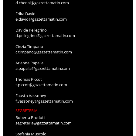
d.chenal@gazzettamatin.com
Erika David
e.david@gazzettamatin.com
Davide Pellegrino
d.pellegrino@gazzettamatin.com
Cinzia Timpano
c.timpano@gazzettamatin.com
Arianna Papalia
a.papalia@gazzettamatin.com
Thomas Piccot
t.piccot@gazzettamatin.com
Fausto Vassoney
f.vassoney@gazzettamatin.com
SEGRETERIA
Roberta Prodoti
segreteria@gazzettamatin.com
Stefania Muscolo