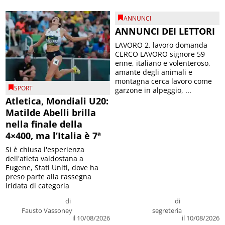
ANNUNCI
ANNUNCI DEI LETTORI
LAVORO 2. lavoro domanda
CERCO LAVORO signore 59
enne, italiano e volenteroso,
amante degli animali e
montagna cerca lavoro come
SPORT
garzone in alpeggio, ...
Atletica, Mondiali U20:
Matilde Abelli brilla
nella finale della
4×400, ma l’Italia è 7ª
Si è chiusa l'esperienza
dell'atleta valdostana a
Eugene, Stati Uniti, dove ha
preso parte alla rassegna
iridata di categoria
di
di
Fausto Vassoney
segreteria
il 10/08/2026
il 10/08/2026