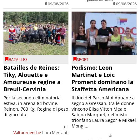
il 09/08/2026
il 09/08/2026
BATAILLES
SPORT
Batailles de Reines:
Podismo: Leon
Tiky, Alouette e
Martinet e Loic
Amoureuse regine a
Proment dominano la
Breuil-Cervinia
Staffetta Americana
Per la seconda eliminatoria
Il duo del Parco Alpi Apuane a
estiva, in arena 84 bovine.
segno a Gressan, tra le donne
Reinon, 763 Kg, Regina di peso
vincono Elisa Vitton Mea e
di giornata
Sabina Marquet, nel misto
trionfano Laura Segor e Mikael
Mongi...
di
Valtournenche
Luca Mercanti
di