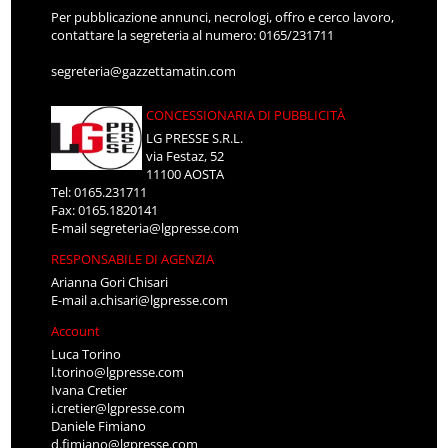
Per pubblicazione annunci, necrologi, offro e cerco lavoro,
contattare la segreteria al numero: 0165/231711
segreteria@gazzettamatin.com
CONCESSIONARIA DI PUBBLICITÀ
LG PRESSE S.R.L.
via Festaz, 52
11100 AOSTA
Tel: 0165.231711
Fax: 0165.1820141
E-mail
segreteria@lgpresse.com
RESPONSABILE DI AGENZIA
Arianna Gori Chisari
E-mail
a.chisari@lgpresse.com
Account
Luca Torino
l.torino@lgpresse.com
Ivana Cretier
i.cretier@lgpresse.com
Daniele Fimiano
d.fimiano@lgpresse.com