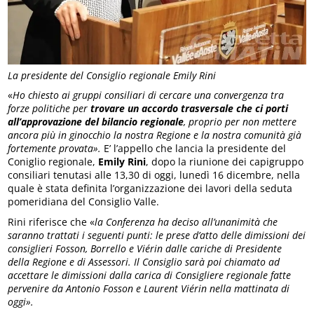
La presidente del Consiglio regionale Emily Rini
«
Ho chiesto ai gruppi consiliari di cercare una convergenza tra
forze politiche per
trovare un accordo trasversale che ci porti
all’approvazione del bilancio regionale
, proprio per non mettere
ancora più in ginocchio la nostra Regione e la nostra comunità già
fortemente provata».
E’ l’appello che lancia la presidente del
Coniglio regionale,
Emily Rini
, dopo la riunione dei capigruppo
consiliari tenutasi alle 13,30 di oggi, lunedì 16 dicembre, nella
quale è stata definita l’organizzazione dei lavori della seduta
pomeridiana del Consiglio Valle.
Rini riferisce che «
l
a Conferenza
ha deciso all’unanimità che
saranno trattati i seguenti punti: le prese d’atto delle dimissioni dei
consiglieri Fosson, Borrello e Viérin dalle cariche di Presidente
della Regione e di Assessori. Il Consiglio sarà poi chiamato ad
accettare le dimissioni dalla carica di Consigliere regionale fatte
pervenire da Antonio Fosson e Laurent Viérin nella mattinata di
oggi».