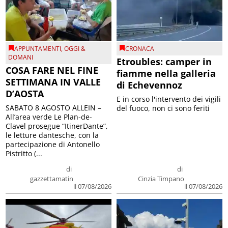
APPUNTAMENTI
,
OGGI &
CRONACA
DOMANI
Etroubles: camper in
COSA FARE NEL FINE
fiamme nella galleria
SETTIMANA IN VALLE
di Echevennoz
D’AOSTA
E in corso l'intervento dei vigili
SABATO 8 AGOSTO ALLEIN –
del fuoco, non ci sono feriti
All’area verde Le Plan-de-
Clavel prosegue “ItinerDante”,
le letture dantesche, con la
partecipazione di Antonello
Pistritto (...
di
di
gazzettamatin
Cinzia Timpano
il 07/08/2026
il 07/08/2026