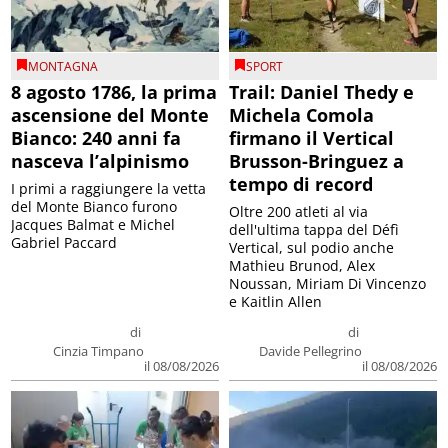
MONTAGNA
SPORT
8 agosto 1786, la prima
Trail: Daniel Thedy e
ascensione del Monte
Michela Comola
Bianco: 240 anni fa
firmano il Vertical
nasceva l’alpinismo
Brusson-Bringuez a
tempo di record
I primi a raggiungere la vetta
del Monte Bianco furono
Oltre 200 atleti al via
Jacques Balmat e Michel
dell'ultima tappa del Défì
Gabriel Paccard
Vertical, sul podio anche
Mathieu Brunod, Alex
Noussan, Miriam Di Vincenzo
e Kaitlin Allen
di
di
Cinzia Timpano
Davide Pellegrino
il 08/08/2026
il 08/08/2026