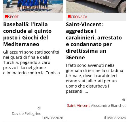
SPORT
CRONACA
Baseball5: l’Italia
Saint-Vincent:
conclude al quinto
aggredisce i
posto i Giochi del
carabinieri, arrestato
Mediterraneo
e condannato per
direttissima un
Gli azzurri sono stati sconfitti
36enne
nei quarti di finale dalla
Turchia, pagando a caro
I fatti sono avvenuti nella
prezzo il ko nel girone
giornata di ieri nella cittadina
eliminatorio contro la Tunisia
termale, dove i carabinieri
erano stati allertati per un
uomo che disturbava i
passanti. ...
di
Saint-Vincent
Alessandro Bianchet
di
Davide Pellegrino
il 05/08/2026
il 05/08/2026