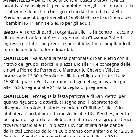
un’attività coinvolgente per bambini e famiglie, incentrata sulla
risoluzione di misteri che riguardano la storia del castello.
Prenotazione obbligatoria allo 0165906040, costo di 3 euro per
i bambini (6-11 anni) e 5 euro per gli adulti.
BARD
– Al Forte di Bard si organizza alle 16 l’incontro “Taccuino
di un mondo affamato” con la giornalista Giovanna Botteri.
Ingresso gratuito con prenotazione obbligatoria compilando il
form disponibile su fortedibard.it.
CHATILLON
– Va avanti la festa patronale di San Pietro con il
ritrovo dei gruppi storici in piazza Bic alle 11 e consegna delle
chiavi a Pierre de Perronet e Marguerite Chevron Villette,
pranzo alle 12.30 a Perolles e sfilata dei figuranti storici alle
15.30 da piazza Bic. La cerimonia di gemellaggio avrà luogo
alle 16.30, seguita alle 21 dalla veglia di preghiera.
CHATILLON
– Prosegue la festa patronale di San Pietro: per
quanto riguarda le attività, si segnalano il laboratorio di
disegno “Un rotolo di storie: coloriamo Châtillon” alle 10 in
biblioteca e un laboratorio musicale alle 16 a Perolles, mentre
per quanto riguarda le celebrazioni il ritrovo dei gruppi storici
troverà spazio alle 11 in piazza Bic, con sfilata delle bande
dall’Hôtel Londres dalle 11.30 e pranzo comunitario alle 12.30 a
Perolles. Seguirà un pomeriggio danzante dalle 14.30 in