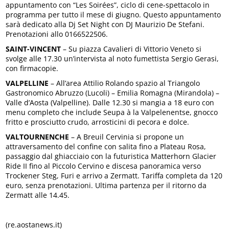
appuntamento con “Les Soirées”, ciclo di cene-spettacolo in
programma per tutto il mese di giugno. Questo appuntamento
sarà dedicato alla Dj Set Night con DJ Maurizio De Stefani.
Prenotazioni allo 0166522506.
SAINT-VINCENT
– Su piazza Cavalieri di Vittorio Veneto si
svolge alle 17.30 un’intervista al noto fumettista Sergio Gerasi,
con firmacopie.
VALPELLINE
– All’area Attilio Rolando spazio al Triangolo
Gastronomico Abruzzo (Lucoli) – Emilia Romagna (Mirandola) –
Valle d’Aosta (Valpelline). Dalle 12.30 si mangia a 18 euro con
menu completo che include Seupa à la Valpelenentse, gnocco
fritto e prosciutto crudo, arrosticini di pecora e dolce.
VALTOURNENCHE
– A Breuil Cervinia si propone un
attraversamento del confine con salita fino a Plateau Rosa,
passaggio dal ghiacciaio con la futuristica Matterhorn Glacier
Ride II fino al Piccolo Cervino e discesa panoramica verso
Trockener Steg, Furi e arrivo a Zermatt. Tariffa completa da 120
euro, senza prenotazioni. Ultima partenza per il ritorno da
Zermatt alle 14.45.
(re.aostanews.it)