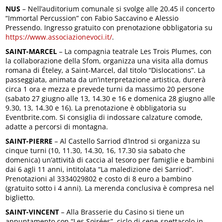
NUS
– Nell’auditorium comunale si svolge alle 20.45 il concerto
“Immortal Percussion” con Fabio Saccavino e Alessio
Pressendo. Ingresso gratuito con prenotazione obbligatoria su
https://www.associazionevoci.it/
.
SAINT-MARCEL
– La compagnia teatrale Les Trois Plumes, con
la collaborazione della Sfom, organizza una visita alla domus
romana di Ételey, a Saint-Marcel, dal titolo “Dislocations”. La
passeggiata, animata da un’interpretazione artistica, durerà
circa 1 ora e mezza e prevede turni da massimo 20 persone
(sabato 27 giugno alle 13, 14.30 e 16 e domenica 28 giugno alle
9.30, 13, 14.30 e 16). La prenotazione è obbligatoria su
Eventbrite.com. Si consiglia di indossare calzature comode,
adatte a percorsi di montagna.
SAINT-PIERRE
– Al Castello Sarriod d’Introd si organizza su
cinque turni (10, 11.30, 14.30, 16, 17.30 sia sabato che
domenica) un’attività di caccia al tesoro per famiglie e bambini
dai 6 agli 11 anni, intitolata “La maledizione dei Sarriod”.
Prenotazioni al 3334029802 e costo di 8 euro a bambino
(gratuito sotto i 4 anni). La merenda conclusiva è compresa nel
biglietto.
SAINT-VINCENT
– Alla Brasserie du Casino si tiene un
appuntamento con “Les Soirées”, ciclo di cene-spettacolo in