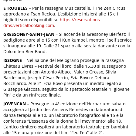
ETROUBLES
– Per la rassegna Musicastelle, i The Zen Circus
approdano a Tsan Reclou. L’esibizione inizierà alle 15 e i
biglietti sono disponibili su
https://reservations-
dms.verticalbooking.com
.
GRESSONEY-SAINT-JEAN
– Si accende la Gressoney Bierfest: il
padiglione apre alle 15 con i Kunikumpel, mentre il self service
si inaugura alle 19. Dalle 21 spazio alla serata danzante con la
Dolomiten Bier Band.
ISSOGNE
– Nel Salone del Melograno prosegue la rassegna
Château Livres – Festival del libro: dalle 15.30 si susseguono
presentazioni con Antonio Albace, Valerio Grosso, Silvia
Bardesono, Joseph-César Perrin, Ezia Bovo e Debora
Bocchiardo. Alle 21 Ezia Bovo presenta un inedito legato a
Giuseppe Giacosa, seguito dallo spettacolo teatrale “Il giovane
Pin” e da un rinfresco finale.
JOVENCAN
– Prosegue la 4ª edizione dell’Herbarium: sabato
accoglierà al Jardin des Anciens Remèdes un laboratorio di
danza terapia alle 10, un laboratorio fotografico alle 15 e la
conferenza “L’essenza della donna è il movimento” alle 18.
L’antico cimitero ospiterà un laboratorio teatrale per bambini
alle 15 e una proiezione del film “Feu Feu” alle 21.