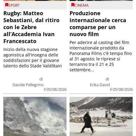
SPORT
CINEMA
Rugby: Matteo
Produzione
Sebastiani, dal ritiro
internazionale cerca
con le Zebre
comparse per un
all’Accademia Ivan
nuovo film
Francescato
Per aderire al casting del film
internazionale prodotto da
Inizio della nuova stagione
Panorama Films c'è tempo fino
agonistica all'insegna delle
al 31 agosto; le riprese si
soddisfazioni per il giovane
terranno tra il 21 e 25
talento dello Stade Valdôtain
settembre...
di
di
Davide Pellegrino
Erika David
il 05/08/2026
il 05/08/2026