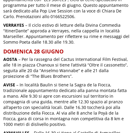
programma per tutto il mese di giugno. Questo appuntamento
sarà dedicato alla Pop Live Session con la voce di Chiara De
Carlo. Prenotazioni allo 0166522506.
VERRAYES
– Il ciclo estivo di letture della Divina Commedia
“ItinerDante” approda a Verrayes, nella cappella in località
Marseiller. Appuntamento per riflettere su rime e messaggi del
Sommo Poeta dalle 18.30 alle 19.30.
DOMENICA 28 GIUGNO
AOSTA
– Per la rassegna del Cactus International Film Festival,
alle 18 in piazza Chanoux si tiene l’attività “Oltre il cassonetto”,
seguita alle 20 da “Anselmo Wannabe” e alle 21 dalla
proiezione di “The Blues Brothers”.
AVISE
– In località Baulin si tiene la Sagra de la Fiocca,
tradizionale appuntamento dedicato alla panna montata fatta
a mano. Alle 9.30 si apre con escursioni sul territorio in
compagnia di una guida, mentre alle 12.30 spazio al pranzo
all’aperto con specialità locali. Dalle 16.30 toccherà poi alla
distribuzione della Fiocca. Al via alle 8 anche la Poyà de la
Fiocca, gara di corsa in montagna non competitiva da 8 km e
1000 metri di dislivello positivo.
AYMAVILLES
– Dalle 16.30 si tiene al Castello di Aymavilles