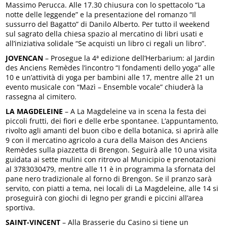
Massimo Perucca. Alle 17.30 chiusura con lo spettacolo “La
notte delle leggende” e la presentazione del romanzo “Il
sussurro del Bagatto” di Danilo Alberto. Per tutto il weekend
sul sagrato della chiesa spazio al mercatino di libri usati e
all’iniziativa solidale “Se acquisti un libro ci regali un libro”.
JOVENCAN
– Prosegue la 4ª edizione dell’Herbarium: al Jardin
des Anciens Remèdes l’incontro “I fondamenti dello yoga” alle
10 e un’attività di yoga per bambini alle 17, mentre alle 21 un
evento musicale con “Mazì – Ensemble vocale” chiuderà la
rassegna al cimitero.
LA MAGDELEINE
– A La Magdeleine va in scena la festa dei
piccoli frutti, dei fiori e delle erbe spontanee. L’appuntamento,
rivolto agli amanti del buon cibo e della botanica, si aprirà alle
9 con il mercatino agricolo a cura della Maison des Anciens
Remèdes sulla piazzetta di Brengon. Seguirà alle 10 una visita
guidata ai sette mulini con ritrovo al Municipio e prenotazioni
al 3783030479, mentre alle 11 è in programma la sfornata del
pane nero tradizionale al forno di Brengon. Se il pranzo sarà
servito, con piatti a tema, nei locali di La Magdeleine, alle 14 si
proseguirà con giochi di legno per grandi e piccini all’area
sportiva.
SAINT-VINCENT
– Alla Brasserie du Casino si tiene un