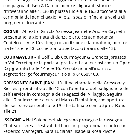
compagnia di Iseo & Danilo, mentre i figuranti storici si
ritroveranno alle 15.30 in piazza Bic e alle 16.30 toccherà alla
cerimonia del gemellaggio. Alle 21 spazio infine alla veglia di
preghiera itinerante.
COGNE
– Al teatro Grivola Vanessa Jeantet e Andrea Cagnetti
presentano la giornata di danza e arte contemporanea
Conteinair. Alle 10 si tengono audizione e laboratorio, mentre
tra le 18 e le 20 toccherà allo spettacolo (pranzo alle 13).
COURMAYEUR
– Il Golf Club Courmayeur & Grandes Jorasses
in Val Ferret apre le porte ai praticanti e ai curiosi con un Open
Day gratuito tra le 14 e le 16. Prenotazioni all’indirizzo
segreteria@golfcourmayeur.it o allo 016589103.
GRESSONEY-SAINT-JEAN
– L’ultima giornata della Gressoney
Bierfest prende il via alle 12 con l’apertura del padiglione e del
self service in compagnia de I Ragazzi del Villaggio. Seguirà
alle 17 animazione a cura di Marco Pichiottino, con apertura
del self service serale alle 19 e festa finale con la Spritz Band
alle 21.
ISSOGNE
– Nel Salone del Melograno prosegue la rassegna
Château Livres – Festival del libro: in programma incontri con
Federico Mantegari, Sara Lucianaz, Isabella Rosa Pivot e