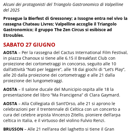
Alcuni dei protagonisti del Triangolo Gastronomico di Valpelline
del 2025
Prosegue la Bierfest di Gressoney; a Issogne entra nel vivo la
rassegna Chateau Livres; Valpelline accoglie il Triangolo
Gastronomico; il gruppo The Zen Circus si esibisce ad
Etroubles.
SABATO 27 GIUGNO
AOSTA
– Per la rassegna del Cactus International Film Festival,
in piazza Chanoux si tiene alle 6.15 il Breakfast Club con
proiezione dei cortometraggi in concorso, seguito alle 10
dall’attività “Nati per leggere”, alle 18 dai giochi di “Let’s Play”,
alle 20 dalla proiezione dei cortometraggi e alle 21 dalla
proiezione dei lungometraggi.
AOSTA
– Il salone ducale del Municipio ospita alle 18 la
presentazione del libro “Ma Francigena” di Clara Gaymard.
AOSTA
– Alla Collegiata di Sant’Orso, alle 21 si aprono le
celebrazioni per il trentennale di Celtica con un concerto a
cura del celebre arpista Vincenzo Zitello, pioniere dell’arpa
celtica in Italia, e il virtuoso del violino Fulvio Renzi.
BRUSSON
– Alle 21 nell’area del laghetto si tiene il Gran