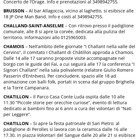
Concerto de l’Orage. Info e prenotazioni al 3498942755.
BRUSSON
– Al bar Allagoccia, vicino al laghetto, si esibisce alle
18 JP One Man Band. Info e costi al 3498942755.
CHALLAND-SAINT-ANSELME
– Con ritrovo presso il padiglione
comunale, alle 8 si apre la corvée, dedicata alla pulizia del
territorio. Informazioni allo 0125965003.
CHAMOIS
– Nell’ambito delle giornate “I Challant nella valle del
Cervino”, il comitato I Challant di Châtillon approda a Chamois.
Dalle 14 alle 17 saranno proposte visite accompagnate nel
borgo con le guide del Fai, a cui seguirà alle 17 la conferenza “I
Signori Challant” nella sala polivalente (relatore Giulio Romero
Passerin d’Entrèves). Per concludere, spazio alle 18 ad
animazione con balli folk, portati in scena dal gruppo Brighella
e la Torre Campanara.
CHATILLON
– Il Parco Casa Conte Luda ospita dalle 10 alle
11.30 “Piccole storie per orecchie curiose”, evento di lettura
dedicato ai bambini fino ai 6 anni a cura dei volontari di “Nati
per Leggere”.
CHATILLON
– Si apre la festa patronale di San Pietro: al
padiglione di Perolles si lavora con la ceramica dalle 16 alle
17.30, in piazza Volontari del Sangue dalle 20 alle 21 si esibisce