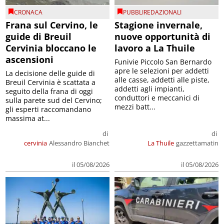
CRONACA
PUBBLIREDAZIONALI
Frana sul Cervino, le
Stagione invernale,
guide di Breuil
nuove opportunità di
Cervinia bloccano le
lavoro a La Thuile
ascensioni
Funivie Piccolo San Bernardo
apre le selezioni per addetti
La decisione delle guide di
alle casse, addetti alle piste,
Breuil Cervinia è scattata a
addetti agli impianti,
seguito della frana di oggi
conduttori e meccanici di
sulla parete sud del Cervino;
mezzi batt...
gli esperti raccomandano
massima at...
di
di
cervinia
Alessandro Bianchet
La Thuile
gazzettamatin
il 05/08/2026
il 05/08/2026