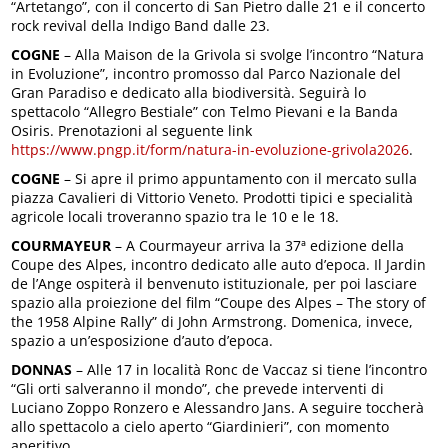
“Artetango”, con il concerto di San Pietro dalle 21 e il concerto
rock revival della Indigo Band dalle 23.
COGNE
– Alla Maison de la Grivola si svolge l’incontro “Natura
in Evoluzione”, incontro promosso dal Parco Nazionale del
Gran Paradiso e dedicato alla biodiversità. Seguirà lo
spettacolo “Allegro Bestiale” con Telmo Pievani e la Banda
Osiris. Prenotazioni al seguente link
https://www.pngp.it/form/natura-in-evoluzione-grivola2026
.
COGNE
– Si apre il primo appuntamento con il mercato sulla
piazza Cavalieri di Vittorio Veneto. Prodotti tipici e specialità
agricole locali troveranno spazio tra le 10 e le 18.
COURMAYEUR
– A Courmayeur arriva la 37ª edizione della
Coupe des Alpes, incontro dedicato alle auto d’epoca. Il Jardin
de l’Ange ospiterà il benvenuto istituzionale, per poi lasciare
spazio alla proiezione del film “Coupe des Alpes – The story of
the 1958 Alpine Rally” di John Armstrong. Domenica, invece,
spazio a un’esposizione d’auto d’epoca.
DONNAS
– Alle 17 in località Ronc de Vaccaz si tiene l’incontro
“Gli orti salveranno il mondo”, che prevede interventi di
Luciano Zoppo Ronzero e Alessandro Jans. A seguire toccherà
allo spettacolo a cielo aperto “Giardinieri”, con momento
aperitivo.