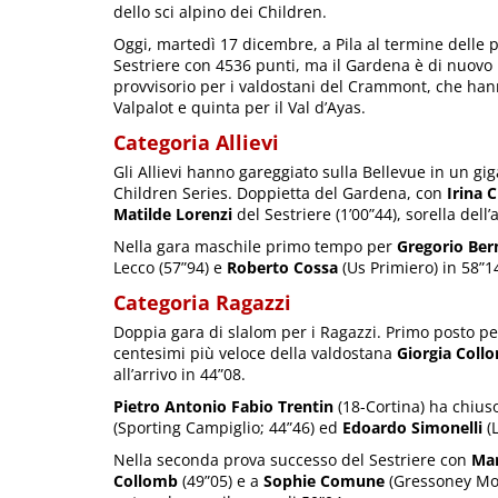
dello sci alpino dei Children.
Oggi, martedì 17 dicembre, a Pila al termine delle p
Sestriere con 4536 punti, ma il Gardena è di nuovo 
provvisorio per i valdostani del Crammont, che hann
Valpalot e quinta per il Val d’Ayas.
Categoria Allievi
Gli Allievi hanno gareggiato sulla Bellevue in un g
Children Series. Doppietta del Gardena, con
Irina C
Matilde Lorenzi
del Sestriere (1’00”44), sorella dell
Nella gara maschile primo tempo per
Gregorio Ber
Lecco (57”94) e
Roberto Cossa
(Us Primiero) in 58”1
Categoria Ragazzi
Doppia gara di slalom per i Ragazzi. Primo posto p
centesimi più veloce della valdostana
Giorgia Coll
all’arrivo in 44”08.
Pietro Antonio Fabio Trentin
(18-Cortina) ha chius
(Sporting Campiglio; 44”46) ed
Edoardo Simonelli
(L
Nella seconda prova successo del Sestriere con
Mar
Collomb
(49”05) e a
Sophie Comune
(Gressoney Mo