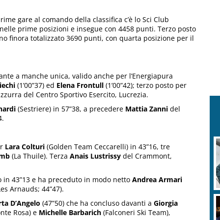
rime gare al comando della classifica c’è lo Sci Club
nelle prime posizioni e insegue con 4458 punti. Terzo posto
o finora totalizzato 3690 punti, con quarta posizione per il
igante a manche unica, valido anche per l’Energiapura
iechi
(1’00”37) ed
Elena Frontull
(1’00”42); terzo posto per
’azzurra del Centro Sportivo Esercito, Lucrezia.
nardi
(Sestriere) in 57”38, a precedere
Mattia Zanni
del
4.
er
Lara Colturi
(Golden Team Ceccarelli) in 43”16, tre
omb
(La Thuile). Terza
Anais Lustrissy
del Crammont,
o in 43”13 e ha preceduto in modo netto
Andrea Armari
es Arnauds; 44”47).
ta D’Angelo
(47”50) che ha concluso davanti a
Giorgia
nte Rosa) e
Michelle Barbarich
(Falconeri Ski Team),