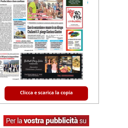
Clicca e scarica la copia