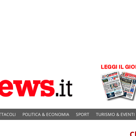
TTACOLI
POLITICA & ECONOMIA
SPORT
TURISMO & EVENTI
C