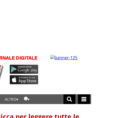
ALTRO
licca per leggere tutte le