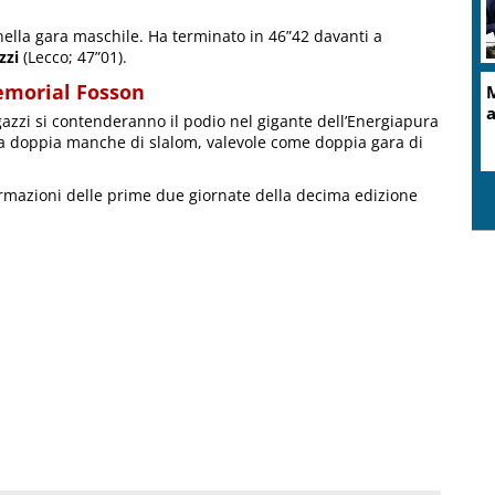
nella gara maschile. Ha terminato in 46”42 davanti a
zzi
(Lecco; 47”01).
Memorial Fosson
M
a
gazzi si contenderanno il podio nel gigante dell’Energiapura
una doppia manche di slalom, valevole come doppia gara di
 formazioni delle prime due giornate della decima edizione