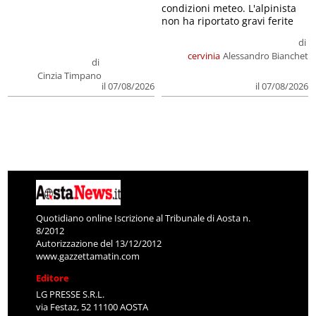
condizioni meteo. L'alpinista
non ha riportato gravi ferite
di
cervinia
Alessandro Bianchet
di
Cinzia Timpano
il 07/08/2026
il 07/08/2026
Quotidiano online Iscrizione al Tribunale di Aosta n.
8/2012
Autorizzazione del 13/12/2012
www.gazzettamatin.com
Editore
LG PRESSE S.R.L.
via Festaz, 52 11100 AOSTA