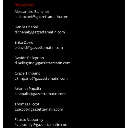
REDAZIONE
Alessandro Bianchet
a.bianchet@gazzettamatin.com
Danila Chenal
d.chenal@gazzettamatin.com
Erika David
e.david@gazzettamatin.com
Davide Pellegrino
d.pellegrino@gazzettamatin.com
Cinzia Timpano
c.timpano@gazzettamatin.com
Arianna Papalia
a.papalia@gazzettamatin.com
Thomas Piccot
t.piccot@gazzettamatin.com
Fausto Vassoney
f.vassoney@gazzettamatin.com