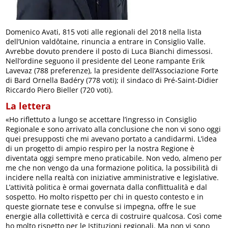
Domenico Avati, 815 voti alle regionali del 2018 nella lista
dell’Union valdôtaine, rinuncia a entrare in Consiglio Valle.
Avrebbe dovuto prendere il posto di Luca Bianchi dimessosi.
Nell’ordine seguono il presidente del Leone rampante Erik
Lavevaz (788 preferenze), la presidente dell’Associazione Forte
di Bard Ornella Badéry (778 voti); il sindaco di Pré-Saint-Didier
Riccardo Piero Bieller (720 voti).
La lettera
«Ho riflettuto a lungo se accettare l’ingresso in Consiglio
Regionale e sono arrivato alla conclusione che non vi sono oggi
quei presupposti che mi avevano portato a candidarmi. L’idea
di un progetto di ampio respiro per la nostra Regione è
diventata oggi sempre meno praticabile. Non vedo, almeno per
me che non vengo da una formazione politica, la possibilità di
incidere nella realtà con iniziative amministrative e legislative.
L’attività politica è ormai governata dalla conflittualità e dal
sospetto. Ho molto rispetto per chi in questo contesto e in
queste giornate tese e convulse si impegna, offre le sue
energie alla collettività e cerca di costruire qualcosa. Così come
ho molto rispetto per le Istituzioni regionali. Ma non vi sono