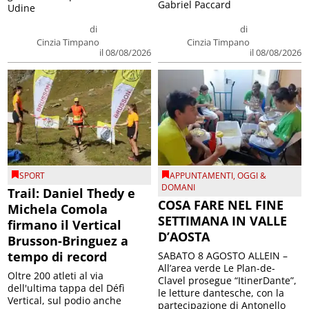
Gabriel Paccard
Udine
di
di
Cinzia Timpano
Cinzia Timpano
il 08/08/2026
il 08/08/2026
SPORT
APPUNTAMENTI
,
OGGI &
DOMANI
Trail: Daniel Thedy e
COSA FARE NEL FINE
Michela Comola
SETTIMANA IN VALLE
firmano il Vertical
D’AOSTA
Brusson-Bringuez a
tempo di record
SABATO 8 AGOSTO ALLEIN –
All’area verde Le Plan-de-
Oltre 200 atleti al via
Clavel prosegue “ItinerDante”,
dell'ultima tappa del Défì
le letture dantesche, con la
Vertical, sul podio anche
partecipazione di Antonello