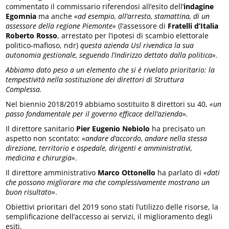
commentato il commissario riferendosi all’esito dell’
indagine
Egomnia
ma anche
«ad esempio, all’arresto, stamattina, di un
assessore della regione Piemonte»
(l’assessore di
Fratelli d’Italia
Roberto Rosso
, arrestato per l’ipotesi di scambio elettorale
politico-mafioso, ndr)
questa azienda Usl rivendica la sua
autonomia gestionale, seguendo l’indirizzo dettato dalla politica».
Abbiamo dato peso a un elemento che si è rivelato prioritario: la
tempestività nella sostituzione dei direttori di Struttura
Complessa.
Nel biennio 2018/2019 abbiamo sostituito 8 direttori su 40,
«un
passo fondamentale per il governo efficace dell’azienda».
Il direttore sanitario
Pier Eugenio Nebiolo
ha precisato un
aspetto non scontato:
«andare d’accordo, andare nella stessa
direzione, territorio e ospedale, dirigenti e amministrativi,
medicina e chirurgia»
.
Il direttore amministrativo
Marco Ottonello
ha parlato di
«dati
che possono migliorare ma che complessivamente mostrano un
buon risultato»
.
Obiettivi prioritari del 2019 sono stati l’utilizzo delle risorse, la
semplificazione dell’accesso ai servizi, il miglioramento degli
esiti.