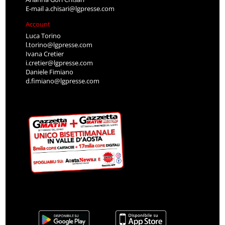
E-mail
a.chisari@lgpresse.com
Account
Luca Torino
l.torino@lgpresse.com
Ivana Cretier
i.cretier@lgpresse.com
Daniele Fimiano
d.fimiano@lgpresse.com