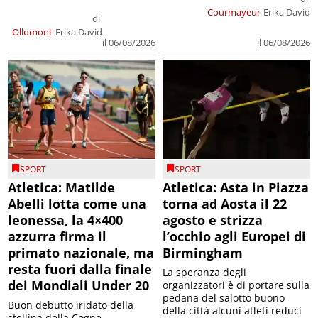
Courmayeur
Erika David
di
Ollomont
Erika David
il 06/08/2026
il 06/08/2026
SPORT
SPORT
Atletica: Matilde
Atletica: Asta in Piazza
Abelli lotta come una
torna ad Aosta il 22
leonessa, la 4×400
agosto e strizza
azzurra firma il
l’occhio agli Europei di
primato nazionale, ma
Birmingham
resta fuori dalla finale
La speranza degli
dei Mondiali Under 20
organizzatori è di portare sulla
pedana del salotto buono
Buon debutto iridato della
della città alcuni atleti reduci
stellina della Cogne,