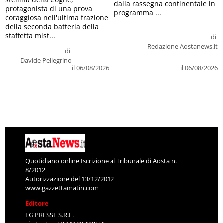
dalla rassegna continentale in
protagonista di una prova
programma ...
coraggiosa nell'ultima frazione
della seconda batteria della
staffetta mist...
di
Redazione Aostanews.it
di
Davide Pellegrino
il 06/08/2026
il 06/08/2026
Quotidiano online Iscrizione al Tribunale di Aosta n.
8/2012
Autorizzazione del 13/12/2012
www.gazzettamatin.com
Editore
LG PRESSE S.R.L.