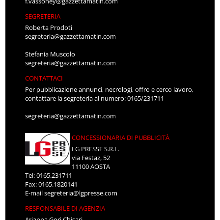
f.vassoney@gazzettamatin.com
SEGRETERIA
Roberta Prodoti
segreteria@gazzettamatin.com
Stefania Muscolo
segreteria@gazzettamatin.com
CONTATTACI
Per pubblicazione annunci, necrologi, offro e cerco lavoro,
contattare la segreteria al numero: 0165/231711
segreteria@gazzettamatin.com
CONCESSIONARIA DI PUBBLICITÀ
LG PRESSE S.R.L.
via Festaz, 52
11100 AOSTA
Tel: 0165.231711
Fax: 0165.1820141
E-mail
segreteria@lgpresse.com
RESPONSABILE DI AGENZIA
Arianna Gori Chisari