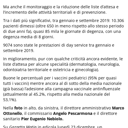
Ma anche il monitoraggio e la riduzione delle liste d’attesa e
l’incremento delle attività territoriali e di prevenzione.
Tra i dati più significativi, tra gennaio e settembre 2019: 10.306
pazienti dimessi (oltre 650 in meno rispetto allo stesso periodo
di due anni fa), quasi 85 mila le giornate di degenza, con una
degenza media di 8 giorni.
9074 sono state le prestazioni di day service tra gennaio e
settembre 2019.
In miglioramento, pur con qualche criticità ancora evidente, le
liste d’attesa per alcune specialità (dermatologia, neurologia,
odontoiatria territoriale e ostetricia e ginecologia).
Buone le percentuali per i vaccini pediatrici (95% per quasi
tutti i vaccini) mentre ancora al di sotto della media nazionale
(già bassa) l’adesione alla campagna vaccinale antinfluenzale
(attualmente al 45.2%, rispetto alla media nazionale del
53,1%).
Nella
foto
in alto, da sinistra, il direttore amministrativo
Marco
Ottonello
, il commissario
Angelo Pescarmona
e il direttore
sanitario
Pier Eugenio Nebiolo.
Su
Gazzetta Matin
in edicola lunedì 23 dicembre, un