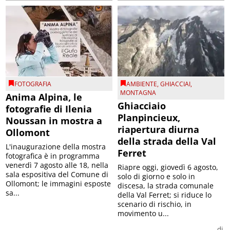
FOTOGRAFIA
AMBIENTE
,
GHIACCIAI
,
MONTAGNA
Anima Alpina, le
Ghiacciaio
fotografie di Ilenia
Planpincieux,
Noussan in mostra a
riapertura diurna
Ollomont
della strada della Val
L'inaugurazione della mostra
Ferret
fotografica è in programma
venerdì 7 agosto alle 18, nella
Riapre oggi, giovedì 6 agosto,
sala espositiva del Comune di
solo di giorno e solo in
Ollomont; le immagini esposte
discesa, la strada comunale
sa...
della Val Ferret; si riduce lo
scenario di rischio, in
movimento u...
di