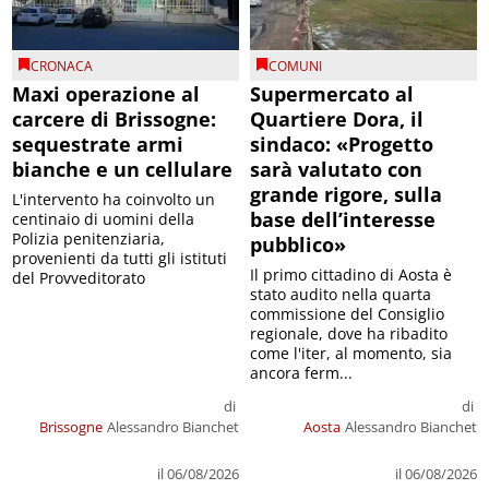
CRONACA
COMUNI
Maxi operazione al
Supermercato al
carcere di Brissogne:
Quartiere Dora, il
sequestrate armi
sindaco: «Progetto
bianche e un cellulare
sarà valutato con
grande rigore, sulla
L'intervento ha coinvolto un
base dell’interesse
centinaio di uomini della
Polizia penitenziaria,
pubblico»
provenienti da tutti gli istituti
Il primo cittadino di Aosta è
del Provveditorato
stato audito nella quarta
commissione del Consiglio
regionale, dove ha ribadito
come l'iter, al momento, sia
ancora ferm...
di
di
Brissogne
Alessandro Bianchet
Aosta
Alessandro Bianchet
il 06/08/2026
il 06/08/2026