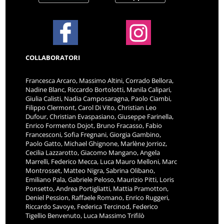
COLLABORATORI
Francesca Arcaro, Massimo Altini, Corrado Bellora,
Nadine Blanc, Riccardo Bortolotti, Manila Calipari,
Giulia Calisti, Nadia Camposaragna, Paolo Ciambi,
Filippo Clermont, Carol Di Vito, Christian Leo
Dufour, Christian Evaspasiano, Giuseppe Farinella,
Enrico Formento Dojot, Bruno Fracasso, Fabio
Francesconi, Sofia Fregnani, Giorgia Gambino,
Paolo Gatto, Michael Ghignone, Marlène Jorrioz,
Cecilia Lazzarotto, Giacomo Mangano, Angela
Marrelli, Federico Mecca, Luca Mauro Melloni, Marc
Montrosset, Matteo Nigra, Sabrina Olibano,
Emiliano Pala, Gabriele Peloso, Maurizio Pitti, Loris
Ponsetto, Andrea Portigliatti, Mattia Pramotton,
Deniel Pession, Raffaele Romano, Enrico Ruggeri,
Riccardo Savoye, Federica Tercinod, Federico
Tigellio Benvenuto, Luca Massimo Trifilò