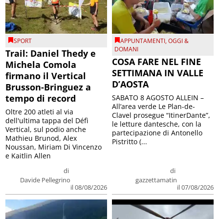
SPORT
APPUNTAMENTI
,
OGGI &
DOMANI
Trail: Daniel Thedy e
COSA FARE NEL FINE
Michela Comola
SETTIMANA IN VALLE
firmano il Vertical
D’AOSTA
Brusson-Bringuez a
tempo di record
SABATO 8 AGOSTO ALLEIN –
All’area verde Le Plan-de-
Oltre 200 atleti al via
Clavel prosegue “ItinerDante”,
dell'ultima tappa del Défì
le letture dantesche, con la
Vertical, sul podio anche
partecipazione di Antonello
Mathieu Brunod, Alex
Pistritto (...
Noussan, Miriam Di Vincenzo
e Kaitlin Allen
di
di
Davide Pellegrino
gazzettamatin
il 08/08/2026
il 07/08/2026