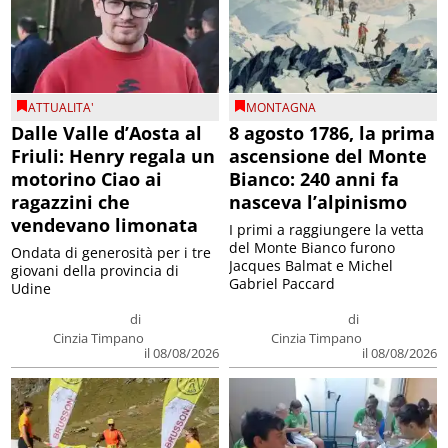
ATTUALITA'
MONTAGNA
Dalle Valle d’Aosta al
8 agosto 1786, la prima
Friuli: Henry regala un
ascensione del Monte
motorino Ciao ai
Bianco: 240 anni fa
ragazzini che
nasceva l’alpinismo
vendevano limonata
I primi a raggiungere la vetta
del Monte Bianco furono
Ondata di generosità per i tre
Jacques Balmat e Michel
giovani della provincia di
Gabriel Paccard
Udine
di
di
Cinzia Timpano
Cinzia Timpano
il 08/08/2026
il 08/08/2026