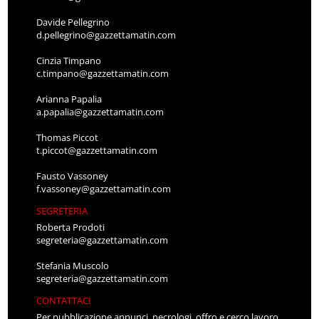
Davide Pellegrino
d.pellegrino@gazzettamatin.com
Cinzia Timpano
c.timpano@gazzettamatin.com
Arianna Papalia
a.papalia@gazzettamatin.com
Thomas Piccot
t.piccot@gazzettamatin.com
Fausto Vassoney
f.vassoney@gazzettamatin.com
SEGRETERIA
Roberta Prodoti
segreteria@gazzettamatin.com
Stefania Muscolo
segreteria@gazzettamatin.com
CONTATTACI
Per pubblicazione annunci, necrologi, offro e cerco lavoro,