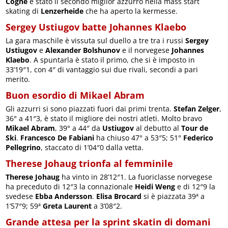
Cogne
è stato il secondo miglior azzurro nella mass start
skating di
Lenzerheide
che ha aperto la kermesse.
Sergey Ustiugov batte Johannes Klaebo
La gara maschile è vissuta sul duello a tre tra i russi
Sergey
Ustiugov
e
Alexander Bolshunov
e il norvegese
Johannes
Klaebo
. A spuntarla è stato il primo, che si è imposto in
33’19″1, con 4″ di vantaggio sui due rivali, secondi a pari
merito.
Buon esordio di Mikael Abram
Gli azzurri si sono piazzati fuori dai primi trenta.
Stefan Zelger
,
36° a 41″3, è stato il migliore dei nostri atleti. Molto bravo
Mikael Abram
, 39° a 44″ da
Ustiugov
al debutto al
Tour de
Ski
.
Francesco De Fabiani
ha chiuso 47° a 53″5; 51°
Federico
Pellegrino
, staccato di 1’04″0 dalla vetta.
Therese Johaug trionfa al femminile
Therese Johaug
ha vinto in 28’12″1. La fuoriclasse norvegese
ha preceduto di 12″3 la connazionale
Heidi Weng
e di 12″9 la
svedese
Ebba Andersson
.
Elisa Brocard
si è piazzata 39ª a
1’57″9; 59ª
Greta Laurent
a 3’08″2.
Grande attesa per la sprint skatin di domani