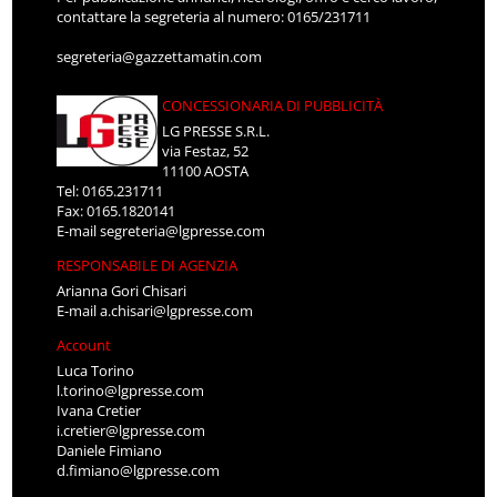
contattare la segreteria al numero: 0165/231711
segreteria@gazzettamatin.com
CONCESSIONARIA DI PUBBLICITÀ
LG PRESSE S.R.L.
via Festaz, 52
11100 AOSTA
Tel: 0165.231711
Fax: 0165.1820141
E-mail
segreteria@lgpresse.com
RESPONSABILE DI AGENZIA
Arianna Gori Chisari
E-mail
a.chisari@lgpresse.com
Account
Luca Torino
l.torino@lgpresse.com
Ivana Cretier
i.cretier@lgpresse.com
Daniele Fimiano
d.fimiano@lgpresse.com