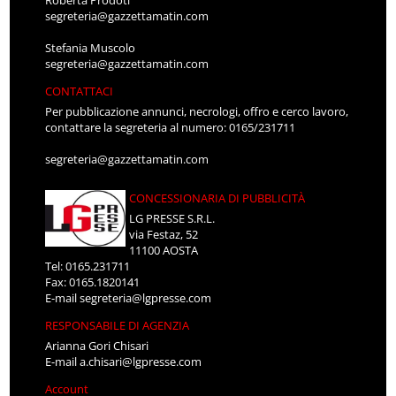
Roberta Prodoti
segreteria@gazzettamatin.com
Stefania Muscolo
segreteria@gazzettamatin.com
CONTATTACI
Per pubblicazione annunci, necrologi, offro e cerco lavoro,
contattare la segreteria al numero: 0165/231711
segreteria@gazzettamatin.com
CONCESSIONARIA DI PUBBLICITÀ
LG PRESSE S.R.L.
via Festaz, 52
11100 AOSTA
Tel: 0165.231711
Fax: 0165.1820141
E-mail
segreteria@lgpresse.com
RESPONSABILE DI AGENZIA
Arianna Gori Chisari
E-mail
a.chisari@lgpresse.com
Account