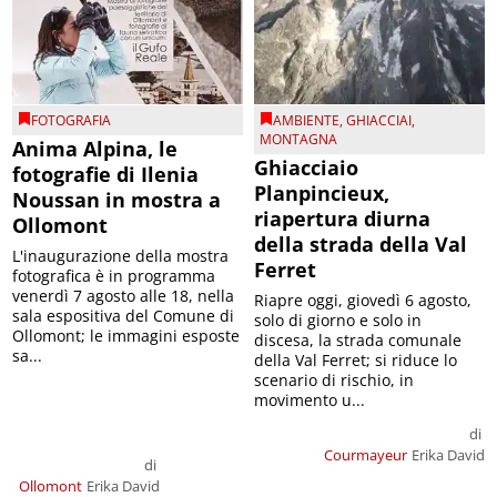
FOTOGRAFIA
AMBIENTE
,
GHIACCIAI
,
MONTAGNA
Anima Alpina, le
Ghiacciaio
fotografie di Ilenia
Planpincieux,
Noussan in mostra a
riapertura diurna
Ollomont
della strada della Val
L'inaugurazione della mostra
Ferret
fotografica è in programma
venerdì 7 agosto alle 18, nella
Riapre oggi, giovedì 6 agosto,
sala espositiva del Comune di
solo di giorno e solo in
Ollomont; le immagini esposte
discesa, la strada comunale
sa...
della Val Ferret; si riduce lo
scenario di rischio, in
movimento u...
di
Courmayeur
Erika David
di
Ollomont
Erika David