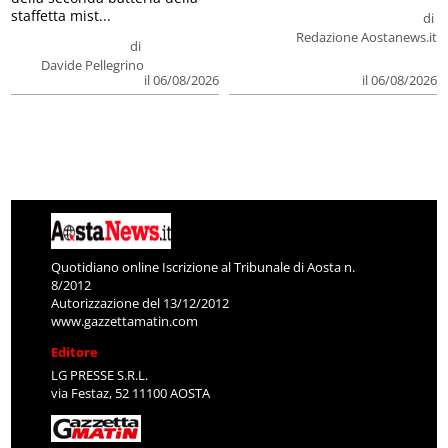
staffetta mist...
di
Redazione Aostanews.it
di
Davide Pellegrino
il 06/08/2026
il 06/08/2026
Quotidiano online Iscrizione al Tribunale di Aosta n.
8/2012
Autorizzazione del 13/12/2012
www.gazzettamatin.com
Editore
LG PRESSE S.R.L.
via Festaz, 52 11100 AOSTA