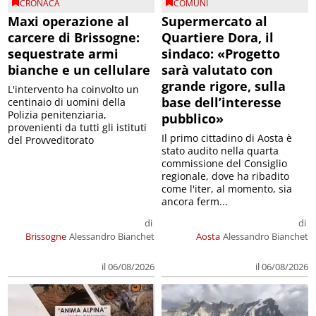
CRONACA
COMUNI
Maxi operazione al
Supermercato al
carcere di Brissogne:
Quartiere Dora, il
sequestrate armi
sindaco: «Progetto
bianche e un cellulare
sarà valutato con
grande rigore, sulla
L'intervento ha coinvolto un
base dell’interesse
centinaio di uomini della
Polizia penitenziaria,
pubblico»
provenienti da tutti gli istituti
Il primo cittadino di Aosta è
del Provveditorato
stato audito nella quarta
commissione del Consiglio
regionale, dove ha ribadito
come l'iter, al momento, sia
ancora ferm...
di
di
Brissogne
Alessandro Bianchet
Aosta
Alessandro Bianchet
il 06/08/2026
il 06/08/2026