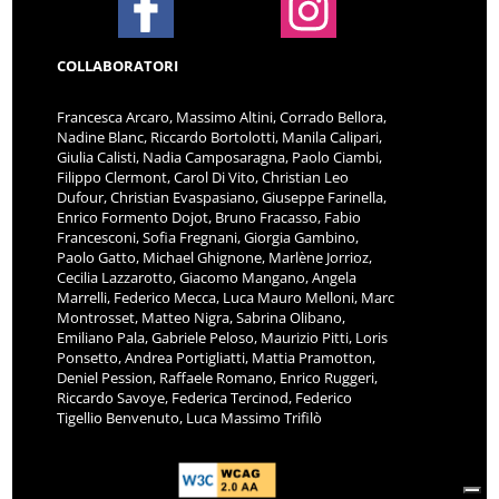
COLLABORATORI
Francesca Arcaro, Massimo Altini, Corrado Bellora,
Nadine Blanc, Riccardo Bortolotti, Manila Calipari,
Giulia Calisti, Nadia Camposaragna, Paolo Ciambi,
Filippo Clermont, Carol Di Vito, Christian Leo
Dufour, Christian Evaspasiano, Giuseppe Farinella,
Enrico Formento Dojot, Bruno Fracasso, Fabio
Francesconi, Sofia Fregnani, Giorgia Gambino,
Paolo Gatto, Michael Ghignone, Marlène Jorrioz,
Cecilia Lazzarotto, Giacomo Mangano, Angela
Marrelli, Federico Mecca, Luca Mauro Melloni, Marc
Montrosset, Matteo Nigra, Sabrina Olibano,
Emiliano Pala, Gabriele Peloso, Maurizio Pitti, Loris
Ponsetto, Andrea Portigliatti, Mattia Pramotton,
Deniel Pession, Raffaele Romano, Enrico Ruggeri,
Riccardo Savoye, Federica Tercinod, Federico
Tigellio Benvenuto, Luca Massimo Trifilò