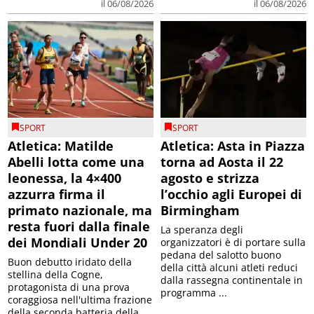
il 06/08/2026
il 06/08/2026
SPORT
SPORT
Atletica: Matilde
Atletica: Asta in Piazza
Abelli lotta come una
torna ad Aosta il 22
leonessa, la 4×400
agosto e strizza
azzurra firma il
l’occhio agli Europei di
primato nazionale, ma
Birmingham
resta fuori dalla finale
La speranza degli
dei Mondiali Under 20
organizzatori è di portare sulla
pedana del salotto buono
Buon debutto iridato della
della città alcuni atleti reduci
stellina della Cogne,
dalla rassegna continentale in
protagonista di una prova
programma ...
coraggiosa nell'ultima frazione
della seconda batteria della