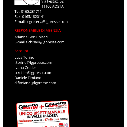
via Festaz, 52
11100 AOSTA
Tel: 0165.231711
Fax: 0165.1820141
E-mail
segreteria@lgpresse.com
RESPONSABILE DI AGENZIA
Arianna Gori Chisari
E-mail
a.chisari@lgpresse.com
Account
Luca Torino
l.torino@lgpresse.com
Ivana Cretier
i.cretier@lgpresse.com
Daniele Fimiano
d.fimiano@lgpresse.com