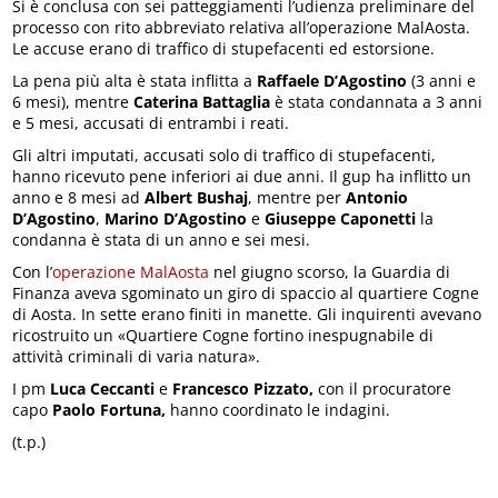
Si è conclusa con sei patteggiamenti l’udienza preliminare del
processo con rito abbreviato relativa all’operazione MalAosta.
Le accuse erano di traffico di stupefacenti ed estorsione.
La pena più alta è stata inflitta a
Raffaele D’Agostino
(3 anni e
6 mesi), mentre
Caterina Battaglia
è stata condannata a 3 anni
e 5 mesi, accusati di entrambi i reati.
Gli altri imputati, accusati solo di traffico di stupefacenti,
hanno ricevuto pene inferiori ai due anni. Il gup ha inflitto un
anno e 8 mesi ad
Albert Bushaj
, mentre per
Antonio
D’Agostino
,
Marino D’Agostino
e
Giuseppe Caponetti
la
condanna è stata di un anno e sei mesi.
Con l’
operazione MalAosta
nel giugno scorso, la Guardia di
Finanza aveva sgominato un giro di spaccio al quartiere Cogne
di Aosta. In sette erano finiti in manette. Gli inquirenti avevano
ricostruito un «Quartiere Cogne fortino inespugnabile di
attività criminali di varia natura».
I pm
Luca Ceccanti
e
Francesco Pizzato,
con il procuratore
capo
Paolo Fortuna,
hanno coordinato le indagini.
(t.p.)