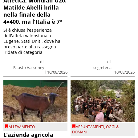
Atletica, Mondiali U20:
Matilde Abelli brilla
nella finale della
4×400, ma l’Italia è 7ª
Si è chiusa l'esperienza
dell'atleta valdostana a
Eugene, Stati Uniti, dove ha
preso parte alla rassegna
iridata di categoria
di
di
Fausto Vassoney
segreteria
il 10/08/2026
il 10/08/2026
ALLEVAMENTO
APPUNTAMENTI
,
OGGI &
DOMANI
L’azienda agricola