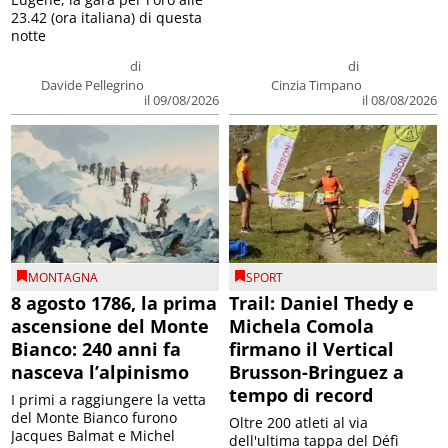
23.42 (ora italiana) di questa
notte
di
di
Davide Pellegrino
Cinzia Timpano
il 09/08/2026
il 08/08/2026
MONTAGNA
SPORT
8 agosto 1786, la prima
Trail: Daniel Thedy e
ascensione del Monte
Michela Comola
Bianco: 240 anni fa
firmano il Vertical
nasceva l’alpinismo
Brusson-Bringuez a
tempo di record
I primi a raggiungere la vetta
del Monte Bianco furono
Oltre 200 atleti al via
Jacques Balmat e Michel
dell'ultima tappa del Défì