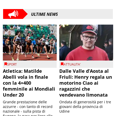
ULTIME NEWS
SPORT
ATTUALITA'
Atletica: Matilde
Dalle Valle d’Aosta al
Abelli vola in finale
Friuli: Henry regala un
con la 4×400
motorino Ciao ai
femminile ai Mondiali
ragazzini che
Under 20
vendevano limonata
Grande prestazione delle
Ondata di generosità per i tre
azzurre - con tanto di record
giovani della provincia di
nazionale - sulla pista di
Udine
Eugene, la gara per l'oro alle