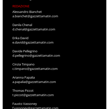
REDAZIONE
Alessandro Bianchet
a.bianchet@gazzettamatin.com
Danila Chenal
d.chenal@gazzettamatin.com
Erika David
e.david@gazzettamatin.com
Davide Pellegrino
d.pellegrino@gazzettamatin.com
Cinzia Timpano
c.timpano@gazzettamatin.com
Arianna Papalia
a.papalia@gazzettamatin.com
Thomas Piccot
t.piccot@gazzettamatin.com
Fausto Vassoney
f.vassoney@gazzettamatin.com