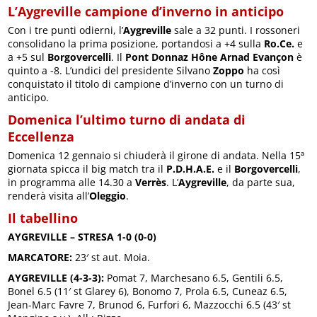
L’Aygreville campione d’inverno in anticipo
Con i tre punti odierni, l’
Aygreville
sale a 32 punti. I rossoneri
consolidano la prima posizione, portandosi a +4 sulla
Ro.Ce.
e
a +5 sul
Borgovercelli
. Il
Pont Donnaz Hône Arnad Evançon
è
quinto a -8. L’undici del presidente Silvano
Zoppo
ha così
conquistato il titolo di campione d’inverno con un turno di
anticipo.
Domenica l’ultimo turno di andata di
Eccellenza
Domenica 12 gennaio si chiuderà il girone di andata. Nella 15ª
giornata spicca il big match tra il
P.D.H.A.E.
e il
Borgovercelli
,
in programma alle 14.30 a
Verrès
. L’
Aygreville
, da parte sua,
renderà visita all’
Oleggio
.
Il tabellino
AYGREVILLE – STRESA 1-0 (0-0)
MARCATORE:
23′ st aut. Moia.
AYGREVILLE (4-3-3):
Pomat 7, Marchesano 6.5, Gentili 6.5,
Bonel 6.5 (11′ st Glarey 6), Bonomo 7, Prola 6.5, Cuneaz 6.5,
Jean-Marc Favre 7, Brunod 6, Furfori 6, Mazzocchi 6.5 (43′ st