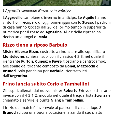
L'Aygreville campione d'inverno in anticipo
L’
Aygreville
campione d’inverno in anticipo. Le
Aquile
hanno
vinto 1-0 il recupero di oggi pomeriggio con lo
Stresa
. I padroni
di casa hanno giocato dal 26′ del primo tempo in superiorità
numerica per il rosso ad
Agnesina
. Al 23′ della ripresa ha
deciso un autogol di
Moia
.
Rizzo tiene a riposo Barbuio
Mister
Alberto Rizzo
, costretto a rinunciare allo squalificato
Monteleone
, schiera i suoi con il classico 4-3-3, nel quale il
rientrante
Furfori
,
Cuneaz
e
Favre
giostrano a centrocampo,
alle spalle del tridente composto da
Bonel
,
Mazzocchi
e
Brunod
. Solo panchina per
Barbuio
, rientrato ieri
dall’
Argentina
.
Frino lancia subito Corio e Tambellini
Gli ospiti, allenati dal nuovo mister
Roberto Frino
, si schierano
invece con il 4-3-1-2, modulo nel quale il trequartista
Scienza
è
chiamato a servire le punte
Niang
e
Tambellini
.
L’inizio del match è favorevole ai padroni di casa e dopo 8′
Brunod
sciupa una buona occasione, alzando il suo piatto