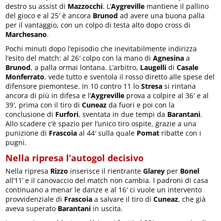
destro su assist di
Mazzocchi
. L’
Aygreville
mantiene il pallino
del gioco e al 25′ è ancora
Brunod
ad avere una buona palla
per il vantaggio, con un colpo di testa alto dopo cross di
Marchesano
.
Pochi minuti dopo l’episodio che inevitabilmente indirizza
l’esito del match: al 26′ colpo con la mano di
Agnesina
a
Brunod
, a palla ormai lontana. L’arbitro,
Laugelli
di
Casale
Monferrato
, vede tutto e sventola il rosso diretto alle spese del
difensore piemontese. In 10 contro 11 lo
Stresa
si rintana
ancora di più in difesa e l’
Aygreville
prova a colpire al 36′ e al
39′, prima con il tiro di
Cuneaz
da fuori e poi con la
conclusione di
Furfori
, sventata in due tempi da
Barantani
.
Allo scadere c’è spazio per l’unico tiro ospite, grazie a una
punizione di
Frascoia
al 44′ sulla quale
Pomat
ribatte con i
pugni.
Nella ripresa l’autogol decisivo
Nella ripresa
Rizzo
inserisce il rientrante
Glarey
per
Bonel
all’11’ e il canovaccio del match non cambia. I padroni di casa
continuano a menar le danze e al 16′ ci vuole un intervento
provvidenziale di
Frascoia
a salvare il tiro di
Cuneaz
, che già
aveva superato
Barantani
in uscita.