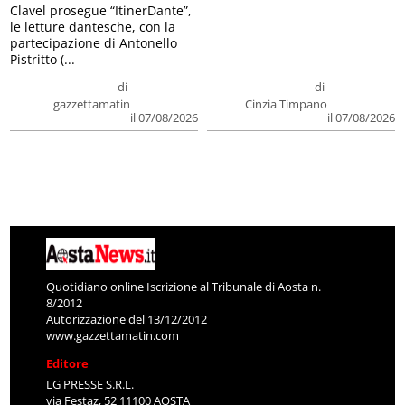
Clavel prosegue “ItinerDante”,
le letture dantesche, con la
partecipazione di Antonello
Pistritto (...
di
di
gazzettamatin
Cinzia Timpano
il 07/08/2026
il 07/08/2026
Quotidiano online Iscrizione al Tribunale di Aosta n.
8/2012
Autorizzazione del 13/12/2012
www.gazzettamatin.com
Editore
LG PRESSE S.R.L.
via Festaz, 52 11100 AOSTA