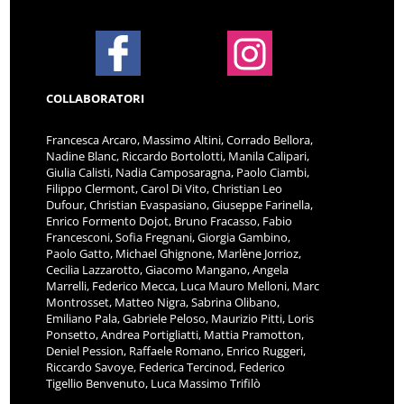
COLLABORATORI
Francesca Arcaro, Massimo Altini, Corrado Bellora,
Nadine Blanc, Riccardo Bortolotti, Manila Calipari,
Giulia Calisti, Nadia Camposaragna, Paolo Ciambi,
Filippo Clermont, Carol Di Vito, Christian Leo
Dufour, Christian Evaspasiano, Giuseppe Farinella,
Enrico Formento Dojot, Bruno Fracasso, Fabio
Francesconi, Sofia Fregnani, Giorgia Gambino,
Paolo Gatto, Michael Ghignone, Marlène Jorrioz,
Cecilia Lazzarotto, Giacomo Mangano, Angela
Marrelli, Federico Mecca, Luca Mauro Melloni, Marc
Montrosset, Matteo Nigra, Sabrina Olibano,
Emiliano Pala, Gabriele Peloso, Maurizio Pitti, Loris
Ponsetto, Andrea Portigliatti, Mattia Pramotton,
Deniel Pession, Raffaele Romano, Enrico Ruggeri,
Riccardo Savoye, Federica Tercinod, Federico
Tigellio Benvenuto, Luca Massimo Trifilò