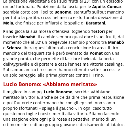
La pressione valdostana dà i suoi frutti al 23′, con un episodio
un po’ fortunato. Punizione dalla fascia per le
Aquile
,
Cuneaz
scambia corto con il solito
Bonomo
, stantuffo sull’out mancino
per tutta la partita, cross nel mezzo e sfortunata deviazione di
Moia
, che finisce per infilarsi alle spalle di
Barantani
.
Frino
gioca la sua mossa offensiva, togliendo
Testori
per
inserire
Menabò
. Il cambio sembra quasi dare i suoi frutti, dal
momento che al 32′ un pregevole scambio proprio tra
Menabò
e
Scienza
libera quest’ultimo alla conclusione in area. Il tiro
mancino del trequartista è però sventato da
Pomat
con una
grande parata, che permette di lasciare inviolata la porta
dell’Aygreville e di portare a casa l’ennesima vittoria casalinga.
Sul campo amico i rossoneri hanno ottenuto sette successi e
un solo pareggio, alla prima giornata contro il Trino.
Lucio Bonomo: «
Abbiamo meritato»
Il migliore in campo,
Lucio Bonomo
, sorride. «Abbiamo
meritato la vittoria, anche se c’è da dire che prima l’espulsione
e poi l’autorete confermano che con gli episodi non siamo
proprio sfortunati – spiega il gaucho -. In ogni caso tutto
questo non toglie i nostri meriti alla vittoria. Stiamo facendo
una stagione oltre ogni più rosea aspettativa, merito di un
ottimo mister e di un gruppo giovane e decisamente affiatato».