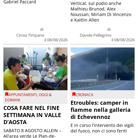
Gabriel Paccard
Vertical, sul podio anche
Mathieu Brunod, Alex
Noussan, Miriam Di Vincenzo
e Kaitlin Allen
di
di
Cinzia Timpano
Davide Pellegrino
il 08/08/2026
il 08/08/2026
APPUNTAMENTI
,
OGGI &
CRONACA
DOMANI
Etroubles: camper in
COSA FARE NEL FINE
fiamme nella galleria
SETTIMANA IN VALLE
di Echevennoz
D’AOSTA
E in corso l'intervento dei vigili
SABATO 8 AGOSTO ALLEIN –
del fuoco, non ci sono feriti
All’area verde Le Plan-de-