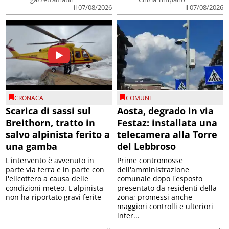
il 07/08/2026
il 07/08/2026
CRONACA
COMUNI
Scarica di sassi sul
Aosta, degrado in via
Breithorn, tratto in
Festaz: installata una
salvo alpinista ferito a
telecamera alla Torre
una gamba
del Lebbroso
L'intervento è avvenuto in
Prime contromosse
parte via terra e in parte con
dell'amministrazione
l'elicottero a causa delle
comunale dopo l'esposto
condizioni meteo. L'alpinista
presentato da residenti della
non ha riportato gravi ferite
zona; promessi anche
maggiori controlli e ulteriori
inter...