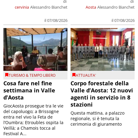
di
di
cervinia
Alessandro Bianchet
Aosta
Alessandro Bianchet
il 07/08/2026
il 07/08/2026
TURISMO & TEMPO LIBERO
ATTUALITA'
Cosa fare nel fine
Corpo forestale della
settimana in Valle
Valle d’Aosta: 12 nuovi
d’Aosta
agenti in servizio in 8
stazioni
GiocAosta prosegue tra le vie
del capoluogo; a Brissogne
Questa mattina, a palazzo
entra nel vivo la Feta de
regionale, si è tenuta la
l’Oumbra; Etroubles ospita la
cerimonia di giuramento
Veillà; a Chamois tocca al
Festival A...