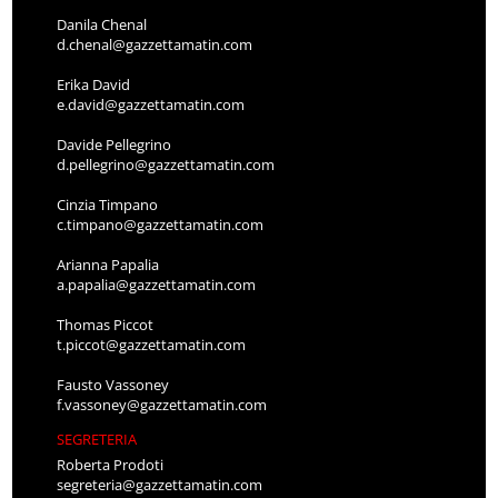
Danila Chenal
d.chenal@gazzettamatin.com
Erika David
e.david@gazzettamatin.com
Davide Pellegrino
d.pellegrino@gazzettamatin.com
Cinzia Timpano
c.timpano@gazzettamatin.com
Arianna Papalia
a.papalia@gazzettamatin.com
Thomas Piccot
t.piccot@gazzettamatin.com
Fausto Vassoney
f.vassoney@gazzettamatin.com
SEGRETERIA
Roberta Prodoti
segreteria@gazzettamatin.com