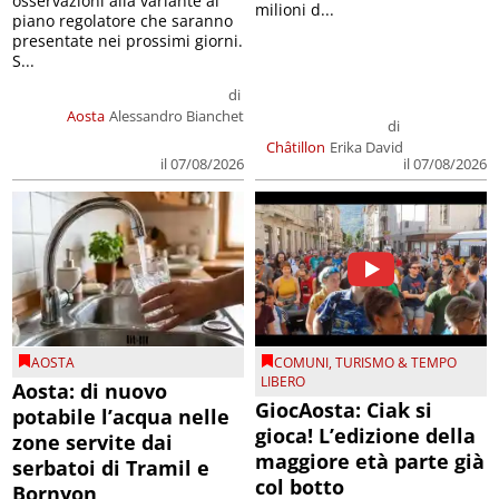
osservazioni alla variante al
milioni d...
piano regolatore che saranno
presentate nei prossimi giorni.
S...
di
Aosta
Alessandro Bianchet
di
Châtillon
Erika David
il 07/08/2026
il 07/08/2026
AOSTA
COMUNI
,
TURISMO & TEMPO
LIBERO
Aosta: di nuovo
GiocAosta: Ciak si
potabile l’acqua nelle
gioca! L’edizione della
zone servite dai
maggiore età parte già
serbatoi di Tramil e
col botto
Bornyon