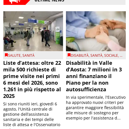
SALUTE
,
SANITÀ
DISABILITÀ
,
SANITÀ
,
SOCIALE
, ...
Liste d’attesa: oltre 22
Disabilità in Valle
mila 500 richieste di
d’Aosta: 7 milioni in 3
prime visite nei primi
anni finanziano il
6 mesi del 2026, sono
Piano per la non
1.261 in più rispetto al
autosufficienza
2025
In via sperimentale, l'Esecutivo
ha approvato nuovi criteri per
Si sono riuniti ieri, giovedì 6
garantire maggiore flessibilità
agosto, l'Unità centrale di
alle misure di sostegno per
gestione dell’assistenza
esempio per l'assistenza d...
sanitaria e dei tempi delle
liste di attesa e l'Osservatorio