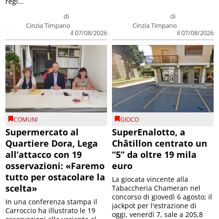
regi...
di
di
Cinzia Timpano
Cinzia Timpano
il 07/08/2026
il 07/08/2026
COMUNI
GIOCO
Supermercato al
SuperEnalotto, a
Quartiere Dora, Lega
Châtillon centrato un
all’attacco con 19
“5” da oltre 19 mila
osservazioni: «Faremo
euro
tutto per ostacolare la
La giocata vincente alla
scelta»
Tabaccheria Chameran nel
concorso di giovedì 6 agosto; il
In una conferenza stampa il
jackpot per l'estrazione di
Carroccio ha illustrato le 19
oggi, venerdì 7, sale a 205,8