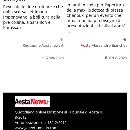
In tanti in coda per l'apertura
Revocate le due ordinanze che
della maxi ludoteca di piazza
dalla scorsa settimana
Chanoux, per un evento che
imponevano la bollitura nella
ormai non ha più bisogno di
pre-collina, a Saraillon e
presentazioni. Il festival andrà
Porossan
...
di
di
Redazione Aostanews.it
Aosta
Alessandro Bianchet
il 07/08/2026
il 07/08/2026
Quotidiano online Iscrizione al Tribunale di Aosta n.
8/2012
Autorizzazione del 13/12/2012
www.gazzettamatin.com