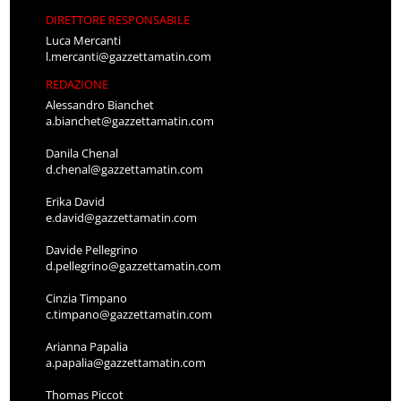
DIRETTORE RESPONSABILE
Luca Mercanti
l.mercanti@gazzettamatin.com
REDAZIONE
Alessandro Bianchet
a.bianchet@gazzettamatin.com
Danila Chenal
d.chenal@gazzettamatin.com
Erika David
e.david@gazzettamatin.com
Davide Pellegrino
d.pellegrino@gazzettamatin.com
Cinzia Timpano
c.timpano@gazzettamatin.com
Arianna Papalia
a.papalia@gazzettamatin.com
Thomas Piccot