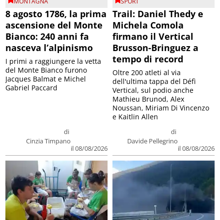
MONTAGNA
SPORT
8 agosto 1786, la prima
Trail: Daniel Thedy e
ascensione del Monte
Michela Comola
Bianco: 240 anni fa
firmano il Vertical
nasceva l’alpinismo
Brusson-Bringuez a
tempo di record
I primi a raggiungere la vetta
del Monte Bianco furono
Oltre 200 atleti al via
Jacques Balmat e Michel
dell'ultima tappa del Défì
Gabriel Paccard
Vertical, sul podio anche
Mathieu Brunod, Alex
Noussan, Miriam Di Vincenzo
e Kaitlin Allen
di
di
Cinzia Timpano
Davide Pellegrino
il 08/08/2026
il 08/08/2026