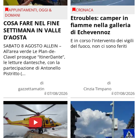
APPUNTAMENTI
,
OGGI &
CRONACA
DOMANI
Etroubles: camper in
COSA FARE NEL FINE
fiamme nella galleria
SETTIMANA IN VALLE
di Echevennoz
D’AOSTA
E in corso l'intervento dei vigili
SABATO 8 AGOSTO ALLEIN –
del fuoco, non ci sono feriti
All’area verde Le Plan-de-
Clavel prosegue “ItinerDante”,
le letture dantesche, con la
partecipazione di Antonello
Pistritto (...
di
di
gazzettamatin
Cinzia Timpano
il 07/08/2026
il 07/08/2026