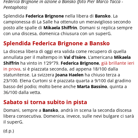
Federica Brignone in azione a Bansko (foto Pier Marco Tacca -
Pentaphoto)
Splendida
Federica Brignone
nella libera di
Bansko
. La
campionessa di La Salle ha ottenuto un meraviglioso secondo
posto alle spalle di
Mikaela Shiffrin
. Domani si replica sempre
con una discesa, domenica chiusura con un superG.
Splendida Federica Brignone a Bansko
La discesa libera di oggi era valida come recupero di quella
annullata per il maltempo in
Val d’Isère
. L’americana
Mikaela
Shiffrin
ha vinto in 1’29″79.
Federica Brignone
,
già brillante ieri
in prova
, si è piazzata seconda, ad appena 18/100 dalla
statunitense. La svizzera
Joana Haelen
ha chiuso terza a
23/100. Elena Curtoni si è piazzata quarta a 9/100 dal gradino
basso del podio; molto bene anche
Marta Bassino
, quinta a
36/100 dalla vetta.
Sabato si torna subito in pista
Domani, sempre a
Bansko
, andrà in scena la seconda discesa
libera consecutiva. Domenica, invece, sulle nevi bulgare ci sarà
il superG.
(d.p.)