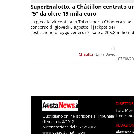
SuperEnalotto, a Châtillon centrato u
“5” da oltre 19 mila euro
La giocata vincente alla Tabaccheria Chameran nel
concorso di giovedì 6 agosto; il jackpot per
l'estrazione di oggi, venerdì 7, sale a 205,8 milioni d
di
Châtillon
Erika David
il 07/08/2
DIRETTOR
Luca Merc
l.mercant
Quotidiano online Iscrizione al Tribunale
di Aosta n. 8/2012
REDAZIO
Autorizzazione del 13/12/2012
Alessandr
www.gazzettamatin.com