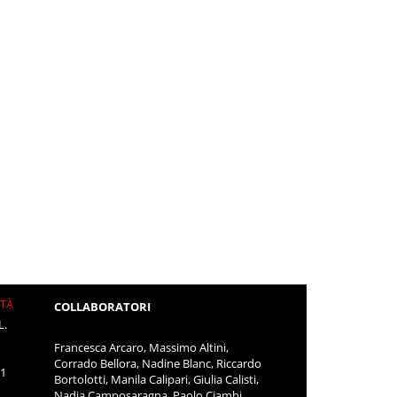
ITÀ
COLLABORATORI
L.
Francesca Arcaro, Massimo Altini,
Corrado Bellora, Nadine Blanc, Riccardo
11
Bortolotti, Manila Calipari, Giulia Calisti,
Nadia Camposaragna, Paolo Ciambi,