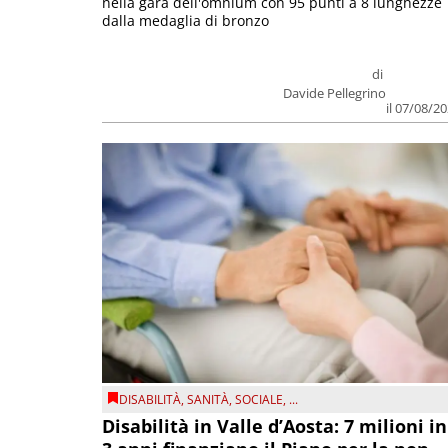
nella gara dell'omnium con 95 punti a 8 lunghezze
dalla medaglia di bronzo
di
Davide Pellegrino
il 07/08/2
DISABILITÀ
,
SANITÀ
,
SOCIALE
, ...
Disabilità in Valle d’Aosta: 7 milioni in