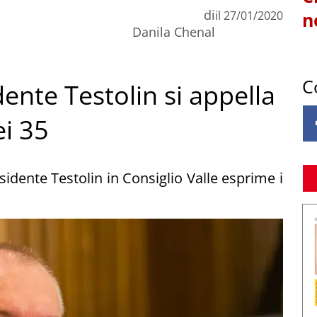
di
il
27/01/2020
n
Danila Chenal
C
dente Testolin si appella
ei 35
residente Testolin in Consiglio Valle esprime i