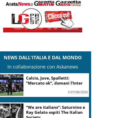
NEWS DALL'ITALIA E DAL MONDO
In collaborazione con Askanews
MotoGp, Alex Marquez il più
veloce nelle Libere 1 a
Silverstone
il 07/08/2026
Europei nuoto, Taddeucci
bronzo nella knockout sprint