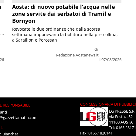
n
Aosta: di nuovo potabile l’acqua nelle
zone servite dai serbatoi di Tramil e
Bornyon
Revocate le due ordinanze che dalla scorsa
...
settimana imponevano la bollitura nella pre-collina,
a Saraillon e Porossan
di
Redazione Aostanews.it
026
il 07/08/2026
CONCESSIONARIA DI PUBBLIC
E RESPONSABILE
LG PRESSE S.R.
anti
via Festaz, 52
i@gazzettamatin.com
11100 AOSTA
NE
Tel: 0165.2317
Fax: 0165.1820141
o Bianchet