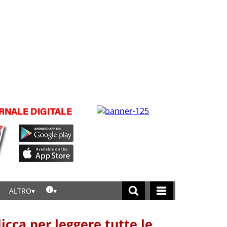
ALTRO
licca per leggere tutte le