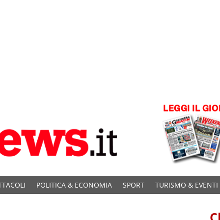
TTACOLI
POLITICA & ECONOMIA
SPORT
TURISMO & EVENTI
C