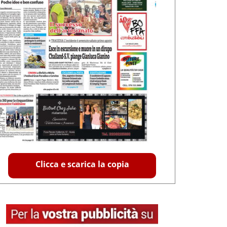
Clicca e scarica la copia