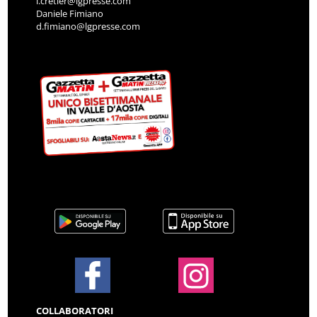
i.cretier@lgpresse.com
Daniele Fimiano
d.fimiano@lgpresse.com
COLLABORATORI