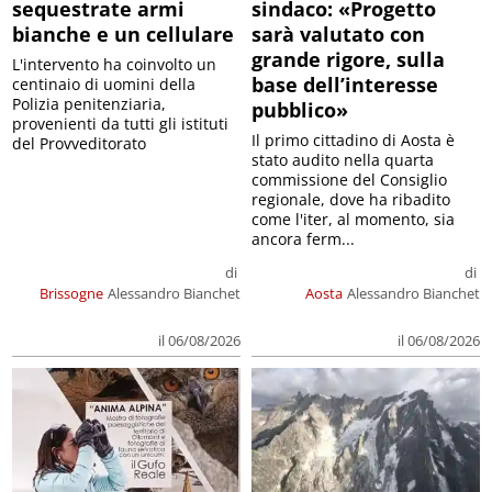
sequestrate armi
sindaco: «Progetto
bianche e un cellulare
sarà valutato con
grande rigore, sulla
L'intervento ha coinvolto un
base dell’interesse
centinaio di uomini della
Polizia penitenziaria,
pubblico»
provenienti da tutti gli istituti
Il primo cittadino di Aosta è
del Provveditorato
stato audito nella quarta
commissione del Consiglio
regionale, dove ha ribadito
come l'iter, al momento, sia
ancora ferm...
di
di
Brissogne
Alessandro Bianchet
Aosta
Alessandro Bianchet
il 06/08/2026
il 06/08/2026