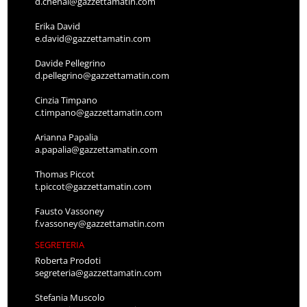
d.chenal@gazzettamatin.com
Erika David
e.david@gazzettamatin.com
Davide Pellegrino
d.pellegrino@gazzettamatin.com
Cinzia Timpano
c.timpano@gazzettamatin.com
Arianna Papalia
a.papalia@gazzettamatin.com
Thomas Piccot
t.piccot@gazzettamatin.com
Fausto Vassoney
f.vassoney@gazzettamatin.com
SEGRETERIA
Roberta Prodoti
segreteria@gazzettamatin.com
Stefania Muscolo