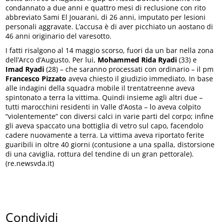
condannato a due anni e quattro mesi di reclusione con rito
abbreviato Sami El Jouarani, di 26 anni, imputato per lesioni
personali aggravate. L’accusa è di aver picchiato un aostano di
46 anni originario del varesotto.
I fatti risalgono al 14 maggio scorso, fuori da un bar nella zona
dell’Arco d’Augusto. Per lui,
Mohammed Rida Ryadi
(33) e
Imad Ryadi
(28) – che saranno processati con ordinario – il pm
Francesco Pizzato
aveva chiesto il giudizio immediato. In base
alle indagini della squadra mobile il trentatreenne aveva
spintonato a terra la vittima. Quindi insieme agli altri due –
tutti marocchini residenti in Valle d’Aosta – lo aveva colpito
“violentemente” con diversi calci in varie parti del corpo; infine
gli aveva spaccato una bottiglia di vetro sul capo, facendolo
cadere nuovamente a terra. La vittima aveva riportato ferite
guaribili in oltre 40 giorni (contusione a una spalla, distorsione
di una caviglia, rottura del tendine di un gran pettorale).
(re.newsvda.it)
Condividi