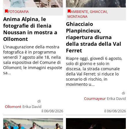
FOTOGRAFIA
AMBIENTE
,
GHIACCIAI
,
MONTAGNA
Anima Alpina, le
Ghiacciaio
fotografie di Ilenia
Planpincieux,
Noussan in mostra a
riapertura diurna
Ollomont
della strada della Val
L'inaugurazione della mostra
Ferret
fotografica è in programma
venerdì 7 agosto alle 18, nella
Riapre oggi, giovedì 6 agosto,
sala espositiva del Comune di
solo di giorno e solo in
Ollomont; le immagini esposte
discesa, la strada comunale
sa...
della Val Ferret; si riduce lo
scenario di rischio, in
movimento u...
di
Courmayeur
Erika David
di
Ollomont
Erika David
il 06/08/2026
il 06/08/2026