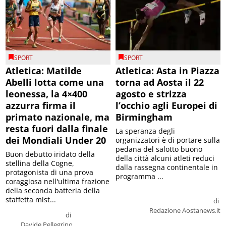
SPORT
SPORT
Atletica: Matilde
Atletica: Asta in Piazza
Abelli lotta come una
torna ad Aosta il 22
leonessa, la 4×400
agosto e strizza
azzurra firma il
l’occhio agli Europei di
primato nazionale, ma
Birmingham
resta fuori dalla finale
La speranza degli
dei Mondiali Under 20
organizzatori è di portare sulla
pedana del salotto buono
Buon debutto iridato della
della città alcuni atleti reduci
stellina della Cogne,
dalla rassegna continentale in
protagonista di una prova
programma ...
coraggiosa nell'ultima frazione
della seconda batteria della
staffetta mist...
di
Redazione Aostanews.it
di
Davide Pellegrino