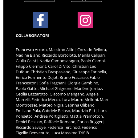
COLLABORATORI
Francesca Arcaro, Massimo Altini, Corrado Bellora,
Nadine Blanc, Riccardo Bortolotti, Manila Calipari,
Giulia Calisti, Nadia Camposaragna, Paolo Ciambi,
Filippo Clermont, Carol Di Vito, Christian Leo
Dufour, Christian Evaspasiano, Giuseppe Farinella,
Enrico Formento Dojot, Bruno Fracasso, Fabio
Francesconi, Sofia Fregnani, Giorgia Gambino,
Paolo Gatto, Michael Ghignone, Marlène Jorrioz,
Cecilia Lazzarotto, Giacomo Mangano, Angela
Marrelli, Federico Mecca, Luca Mauro Melloni, Marc
Montrosset, Matteo Nigra, Sabrina Olibano,
Emiliano Pala, Gabriele Peloso, Maurizio Pitti, Loris
Ponsetto, Andrea Portigliatti, Mattia Pramotton,
Deniel Pession, Raffaele Romano, Enrico Ruggeri,
Riccardo Savoye, Federica Tercinod, Federico
Tigellio Benvenuto, Luca Massimo Trifilò