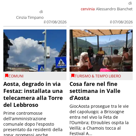
di
cervinia
Alessandro Bianchet
di
Cinzia Timpano
il 07/08/2026
il 07/08/2026
COMUNI
TURISMO & TEMPO LIBERO
Aosta, degrado in via
Cosa fare nel fine
Festaz: installata una
settimana in Valle
telecamera alla Torre
d’Aosta
del Lebbroso
GiocAosta prosegue tra le vie
del capoluogo; a Brissogne
Prime contromosse
entra nel vivo la Feta de
dell'amministrazione
l’Oumbra; Etroubles ospita la
comunale dopo l'esposto
Veillà; a Chamois tocca al
presentato da residenti della
Festival A...
zona; promessi anche