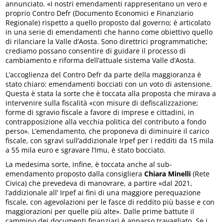
annunciato. «I nostri emendamenti rappresentano un vero e
proprio Contro Defr (Documento Economici e Finanziario
Regionale) rispetto a quello proposto dal governo; è articolato
in una serie di emendamenti che hanno come obiettivo quello
di rilanciare la Valle d’Aosta. Sono direttrici programmatiche;
crediamo possano consentire di guidare il processo di
cambiamento e riforma dell’attuale sistema Valle d’Aosta.
L’accoglienza del Contro Defr da parte della maggioranza è
stato chiaro: emendamenti bocciati con un voto di astensione.
Questa è stata la sorte che è toccata alla proposta che mirava a
intervenire sulla fiscalità «con misure di defiscalizzazione;
forme di sgravio fiscale a favore di imprese e cittadini, in
contrapposizione alla vecchia politica del contributo a fondo
perso». L’emendamento, che proponeva di diminuire il carico
fiscale, con sgravi sull’addizionale Irpef per i redditi da 15 mila
a 55 mila euro e sgravare l’Imu, è stato bocciato.
La medesima sorte, infine, è toccata anche al sub-
emendamento proposto dalla consigliera
Chiara Minelli
(Rete
Civica) che prevedeva di manovrare, a partire «dal 2021,
l’addizionale all’ Irpef ai fini di una maggiore perequazione
fiscale, con agevolazioni per le fasce di reddito più basse e con
maggiorazioni per quelle più alte». Dalle prime battute il
cammino dei documenti finanziari è apparso travagliato. Se i