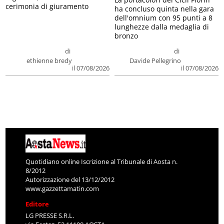
cerimonia di giuramento
ha concluso quinta nella gara
dell'omnium con 95 punti a 8
lunghezze dalla medaglia di
bronzo
di
di
ethienne bredy
Davide Pellegrino
il 07/08/2026
il 07/08/2026
Quotidiano online Iscrizione al Tribunale di Aosta n.
8/2012
Autorizzazione del 13/12/2012
www.gazzettamatin.com
Editore
LG PRESSE S.R.L.