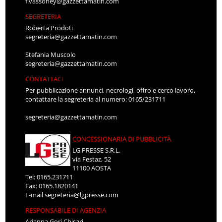
f.vassoney@gazzettamatin.com
SEGRETERIA
Roberta Prodoti
segreteria@gazzettamatin.com
Stefania Muscolo
segreteria@gazzettamatin.com
CONTATTACI
Per pubblicazione annunci, necrologi, offro e cerco lavoro,
contattare la segreteria al numero: 0165/231711
segreteria@gazzettamatin.com
CONCESSIONARIA DI PUBBLICITÀ
LG PRESSE S.R.L.
via Festaz, 52
11100 AOSTA
Tel: 0165.231711
Fax: 0165.1820141
E-mail
segreteria@lgpresse.com
RESPONSABILE DI AGENZIA
Arianna Gori Chisari