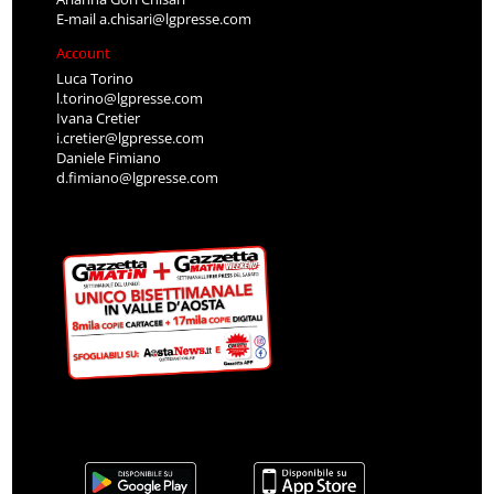
E-mail
a.chisari@lgpresse.com
Account
Luca Torino
l.torino@lgpresse.com
Ivana Cretier
i.cretier@lgpresse.com
Daniele Fimiano
d.fimiano@lgpresse.com