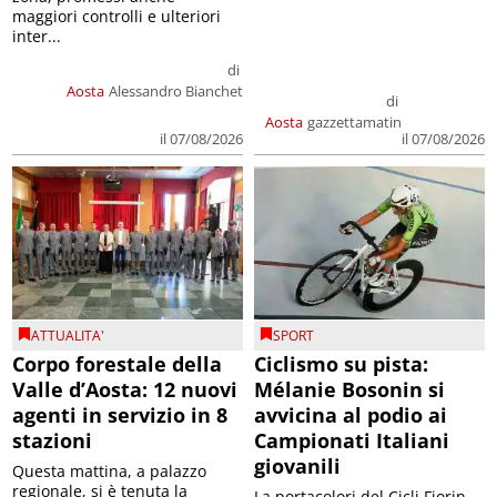
maggiori controlli e ulteriori
inter...
di
Aosta
Alessandro Bianchet
di
Aosta
gazzettamatin
il 07/08/2026
il 07/08/2026
ATTUALITA'
SPORT
Corpo forestale della
Ciclismo su pista:
Valle d’Aosta: 12 nuovi
Mélanie Bosonin si
agenti in servizio in 8
avvicina al podio ai
stazioni
Campionati Italiani
giovanili
Questa mattina, a palazzo
regionale, si è tenuta la
La portacolori del Cicli Fiorin