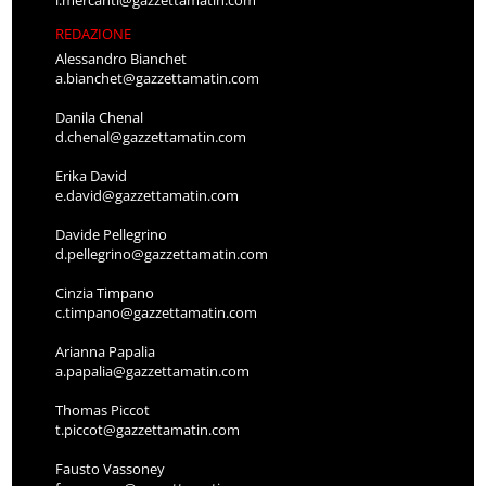
l.mercanti@gazzettamatin.com
REDAZIONE
Alessandro Bianchet
a.bianchet@gazzettamatin.com
Danila Chenal
d.chenal@gazzettamatin.com
Erika David
e.david@gazzettamatin.com
Davide Pellegrino
d.pellegrino@gazzettamatin.com
Cinzia Timpano
c.timpano@gazzettamatin.com
Arianna Papalia
a.papalia@gazzettamatin.com
Thomas Piccot
t.piccot@gazzettamatin.com
Fausto Vassoney