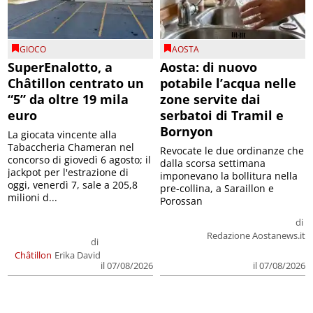
GIOCO
AOSTA
SuperEnalotto, a
Aosta: di nuovo
Châtillon centrato un
potabile l’acqua nelle
“5” da oltre 19 mila
zone servite dai
euro
serbatoi di Tramil e
Bornyon
La giocata vincente alla
Tabaccheria Chameran nel
Revocate le due ordinanze che
concorso di giovedì 6 agosto; il
dalla scorsa settimana
jackpot per l'estrazione di
imponevano la bollitura nella
oggi, venerdì 7, sale a 205,8
pre-collina, a Saraillon e
milioni d...
Porossan
di
Redazione Aostanews.it
di
Châtillon
Erika David
il 07/08/2026
il 07/08/2026