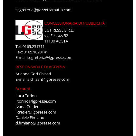
segreteria@gazzettamatin.com
CONCESSIONARIA DI PUBBLICITÀ
LG PRESSE S.R.L.
via Festaz, 52
11100 AOSTA
Tel: 0165.231711
Fax: 0165.1820141
E-mail
segreteria@lgpresse.com
RESPONSABILE DI AGENZIA
Arianna Gori Chisari
E-mail
a.chisari@lgpresse.com
Account
Luca Torino
l.torino@lgpresse.com
Ivana Cretier
i.cretier@lgpresse.com
Daniele Fimiano
d.fimiano@lgpresse.com