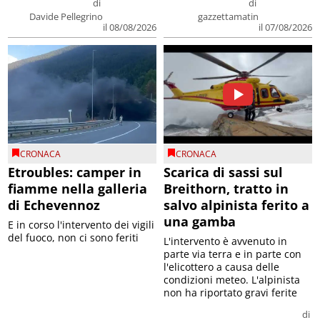
di
di
Davide Pellegrino
gazzettamatin
il 08/08/2026
il 07/08/2026
CRONACA
CRONACA
Etroubles: camper in
Scarica di sassi sul
fiamme nella galleria
Breithorn, tratto in
di Echevennoz
salvo alpinista ferito a
una gamba
E in corso l'intervento dei vigili
del fuoco, non ci sono feriti
L'intervento è avvenuto in
parte via terra e in parte con
l'elicottero a causa delle
condizioni meteo. L'alpinista
non ha riportato gravi ferite
di