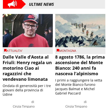
ULTIME NEWS
ATTUALITA'
MONTAGNA
Dalle Valle d’Aosta al
8 agosto 1786, la prima
Friuli: Henry regala un
ascensione del Monte
motorino Ciao ai
Bianco: 240 anni fa
ragazzini che
nasceva l’alpinismo
vendevano limonata
I primi a raggiungere la vetta
del Monte Bianco furono
Ondata di generosità per i tre
Jacques Balmat e Michel
giovani della provincia di
Gabriel Paccard
Udine
di
di
Cinzia Timpano
Cinzia Timpano