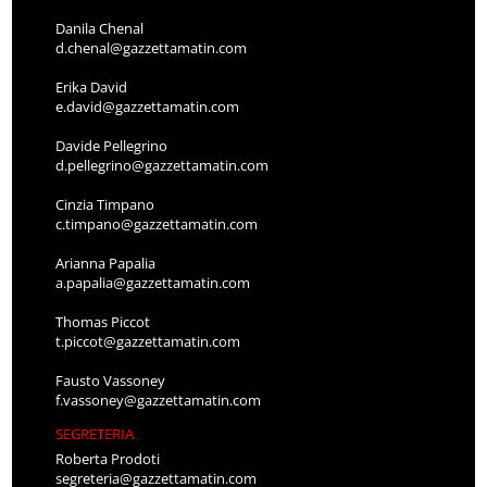
Danila Chenal
d.chenal@gazzettamatin.com
Erika David
e.david@gazzettamatin.com
Davide Pellegrino
d.pellegrino@gazzettamatin.com
Cinzia Timpano
c.timpano@gazzettamatin.com
Arianna Papalia
a.papalia@gazzettamatin.com
Thomas Piccot
t.piccot@gazzettamatin.com
Fausto Vassoney
f.vassoney@gazzettamatin.com
SEGRETERIA
Roberta Prodoti
segreteria@gazzettamatin.com