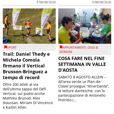
il 08/08/2026
il 08/08/2026
SPORT
APPUNTAMENTI
,
OGGI &
DOMANI
Trail: Daniel Thedy e
COSA FARE NEL FINE
Michela Comola
SETTIMANA IN VALLE
firmano il Vertical
D’AOSTA
Brusson-Bringuez a
tempo di record
SABATO 8 AGOSTO ALLEIN –
All’area verde Le Plan-de-
Oltre 200 atleti al via
Clavel prosegue “ItinerDante”,
dell'ultima tappa del Défì
le letture dantesche, con la
Vertical, sul podio anche
partecipazione di Antonello
Mathieu Brunod, Alex
Pistritto (...
Noussan, Miriam Di Vincenzo
e Kaitlin Allen