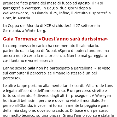
prendere fiato prima del mese di fuoco ad agosto. Il 14 si
gareggerà a Waregen, in Belgio, due giorni dopo a
Walkenswaard, in Olanda. Il 29, infine, il circuito si sposterà a
Graz, in Austria.
La Coppa del Mondo di XCE si chiuderà il 27 settebre in
Germania, a Winterberg.
Gaia Tormena: «Quest’anno sarà durissima»
La campionessa in carica ha commentato il calendario,
partendo dalla tappa di Dubai. «Spero di poterci andare, ma
ancora non è certa la mia presenza. Non ho mai gareggiato
così lontano e vorrei esserci».
L’anno scorso
Gaia
non ha partecipato a Barcellona. «Ho visto
sul computer il percorso, se rimane lo stesso è un bel
percorso».
Le altre tappe portano alla mente tanti ricordi. «Villard de Lans
è legata all’esordio dell’anno scorso. È un percorso stretto e
tutto su sterrato, è diverso dagli altri – prosegue -. A Waregen
ho ricordi bellissimi perché è dove ho vinto il mondiale. Se
penso all’Olanda, invece, mi torna in mente la peggiore gara
della mia stagione, dove sono caduta. Di base è un percorso
non molto tecnico, su una piazza. Granz l’anno scorso è stata la