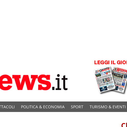
TTACOLI
POLITICA & ECONOMIA
SPORT
TURISMO & EVENTI
C