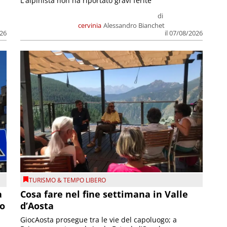
L'alpinista non ha riportato gravi ferite
di
cervinia
Alessandro Bianchet
026
il 07/08/2026
TURISMO & TEMPO LIBERO
a
Cosa fare nel fine settimana in Valle
so
d’Aosta
GiocAosta prosegue tra le vie del capoluogo; a