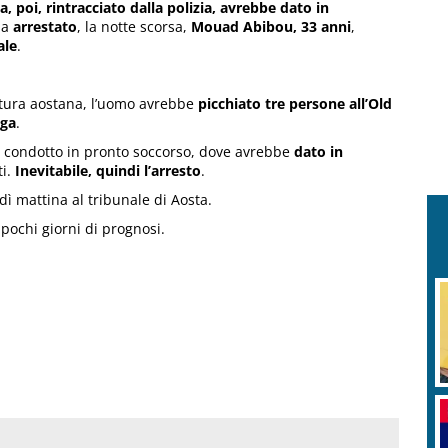
, poi, rintracciato dalla polizia, avrebbe dato in
ha
arrestato
, la notte scorsa,
Mouad Abibou, 33 anni
,
ale
.
stura aostana, l’uomo avrebbe
picchiato tre persone all’Old
uga
.
to condotto in pronto soccorso, dove avrebbe
dato in
ti.
Inevitabile, quindi l’arresto
.
dì mattina al tribunale di Aosta.
pochi giorni di prognosi.