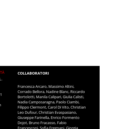
ITÀ
COLLABORATORI
L.
Francesca Arcaro, Massimo Altini,
Corrado Bellora, Nadine Blanc, Riccardo
11
Bortolotti, Manila Calipari, Giulia Calisti,
Nadia Camposaragna, Paolo Ciambi,
m
Filippo Clermont, Carol Di Vito, Christian
Leo Dufour, Christian Evaspasiano,
Giuseppe Farinella, Enrico Formento
Dojot, Bruno Fracasso, Fabio
Francesconi, Sofia Fregnani, Giorgia