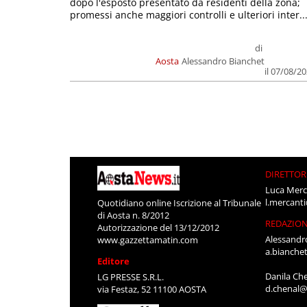
dopo l'esposto presentato da residenti della zona;
promessi anche maggiori controlli e ulteriori inter..
di
Aosta
Alessandro Bianchet
il 07/08/2
DIRETTOR
Luca Merc
l.mercant
Quotidiano online Iscrizione al Tribunale
di Aosta n. 8/2012
REDAZIO
Autorizzazione del 13/12/2012
Alessandr
www.gazzettamatin.com
a.bianche
Editore
Danila Ch
LG PRESSE S.R.L.
d.chenal@
via Festaz, 52 11100 AOSTA