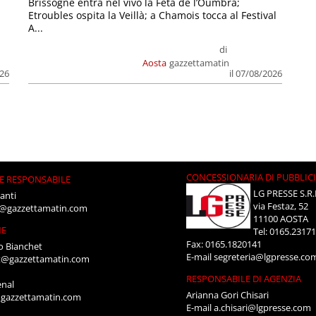
Brissogne entra nel vivo la Feta de l’Oumbra;
.
Etroubles ospita la Veillà; a Chamois tocca al Festival
A...
di
Aosta
gazzettamatin
026
il 07/08/2026
CONCESSIONARIA DI PUBBLIC
E RESPONSABILE
LG PRESSE S.R.
anti
via Festaz, 52
i@gazzettamatin.com
11100 AOSTA
NE
Tel: 0165.2317
Fax: 0165.1820141
o Bianchet
E-mail
segreteria@lgpresse.co
t@gazzettamatin.com
RESPONSABILE DI AGENZIA
enal
Arianna Gori Chisari
gazzettamatin.com
E-mail
a.chisari@lgpresse.com