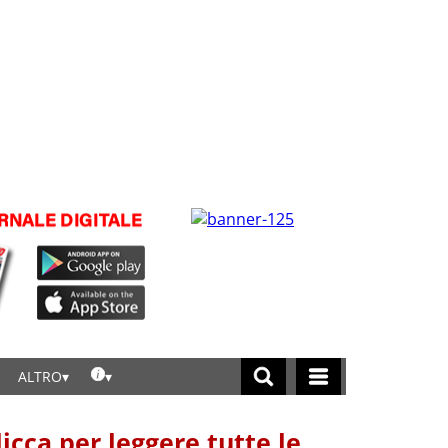
ALTRO
licca per leggere tutte le