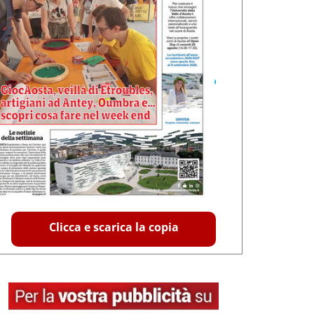
Clicca e scarica la copia