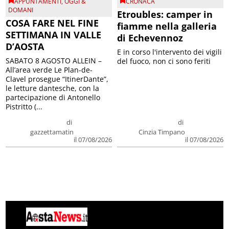
APPUNTAMENTI
,
OGGI &
CRONACA
DOMANI
Etroubles: camper in
COSA FARE NEL FINE
fiamme nella galleria
SETTIMANA IN VALLE
di Echevennoz
D’AOSTA
E in corso l'intervento dei vigili
SABATO 8 AGOSTO ALLEIN –
del fuoco, non ci sono feriti
All’area verde Le Plan-de-
Clavel prosegue “ItinerDante”,
le letture dantesche, con la
partecipazione di Antonello
Pistritto (...
di
di
gazzettamatin
Cinzia Timpano
il 07/08/2026
il 07/08/2026