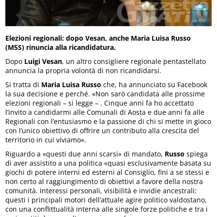
Elezioni regionali: dopo Vesan, anche Maria Luisa Russo
(M5S) rinuncia alla ricandidatura.
Dopo
Luigi Vesan
, un altro consigliere regionale pentastellato
annuncia la propria volontà di non ricandidarsi.
Si tratta di
Maria Luisa Russo
che, ha annunciato su Facebook
la sua decisione e perché. «Non sarò candidata alle prossime
elezioni regionali – si legge – . Cinque anni fa ho accettato
l’invito a candidarmi alle Comunali di Aosta e due anni fa alle
Regionali con l’entusiasmo e la passione di chi si mette in gioco
con l’unico obiettivo di offrire un contributo alla crescita del
territorio in cui viviamo».
Riguardo a «questi due anni scarsi» di mandato,
Russo
spiega
di aver assistito a una politica «quasi esclusivamente basata su
giochi di potere interni ed esterni al Consiglio, fini a se stessi e
non certo al raggiungimento di obiettivi a favore della nostra
comunità. Interessi personali, visibilità e invidie ancestrali:
questi i principali motori dell’attuale agire politico valdostano,
con una conflittualità interna alle singole forze politiche e tra i