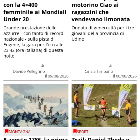
con la 4×400
motorino Ciao ai
femminile ai Mondiali
ragazzini che
Under 20
vendevano limonata
Grande prestazione delle
Ondata di generosità per i tre
azzurre - con tanto di record
giovani della provincia di
nazionale - sulla pista di
Udine
Eugene, la gara per l'oro alle
23.42 (ora italiana) di questa
notte
di
di
Davide Pellegrino
Cinzia Timpano
il 09/08/2026
il 08/08/2026
MONTAGNA
SPORT
8 agosto 1786, la prima
Trail: Daniel Thedy e