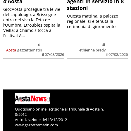
d’Aosta
agenti in servizio in 8
stazioni
GiocAosta prosegue tra le vie
del capoluogo; a Brissogne
Questa mattina, a palazzo
entra nel vivo la Feta de
regionale, si è tenuta la
l’Oumbra; Etroubles ospita la
cerimonia di giuramento
Veillà; a Chamois tocca al
Festival A...
di
di
Aosta
gazzettamatin
ethienne bredy
il 07/08/2026
il 07/08/2026
Quotidiano online Iscrizione al Tribunale di Aosta n.
8/2012
Autorizzazione del 13/12/2012
www.gazzettamatin.com