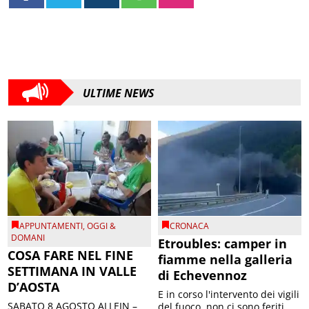
ULTIME NEWS
APPUNTAMENTI
,
OGGI &
CRONACA
DOMANI
Etroubles: camper in
COSA FARE NEL FINE
fiamme nella galleria
SETTIMANA IN VALLE
di Echevennoz
D’AOSTA
E in corso l'intervento dei vigili
SABATO 8 AGOSTO ALLEIN –
del fuoco, non ci sono feriti