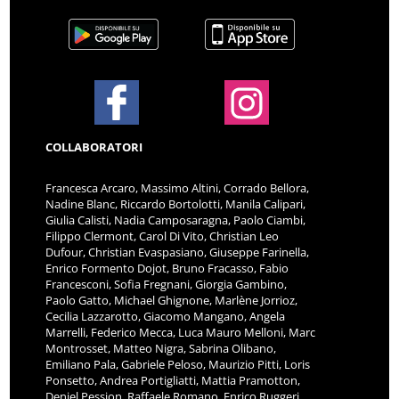
COLLABORATORI
Francesca Arcaro, Massimo Altini, Corrado Bellora,
Nadine Blanc, Riccardo Bortolotti, Manila Calipari,
Giulia Calisti, Nadia Camposaragna, Paolo Ciambi,
Filippo Clermont, Carol Di Vito, Christian Leo
Dufour, Christian Evaspasiano, Giuseppe Farinella,
Enrico Formento Dojot, Bruno Fracasso, Fabio
Francesconi, Sofia Fregnani, Giorgia Gambino,
Paolo Gatto, Michael Ghignone, Marlène Jorrioz,
Cecilia Lazzarotto, Giacomo Mangano, Angela
Marrelli, Federico Mecca, Luca Mauro Melloni, Marc
Montrosset, Matteo Nigra, Sabrina Olibano,
Emiliano Pala, Gabriele Peloso, Maurizio Pitti, Loris
Ponsetto, Andrea Portigliatti, Mattia Pramotton,
Deniel Pession, Raffaele Romano, Enrico Ruggeri,