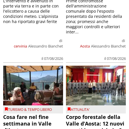
L'intervento è avvenuto in
Prime contromosse
parte via terra e in parte con
dell'amministrazione
l'elicottero a causa delle
comunale dopo l'esposto
condizioni meteo. L'alpinista
presentato da residenti della
non ha riportato gravi ferite
zona; promessi anche
maggiori controlli e ulteriori
inter...
di
di
cervinia
Alessandro Bianchet
Aosta
Alessandro Bianchet
il 07/08/2026
il 07/08/2026
TURISMO & TEMPO LIBERO
ATTUALITA'
Cosa fare nel fine
Corpo forestale della
settimana in Valle
Valle d’Aosta: 12 nuovi