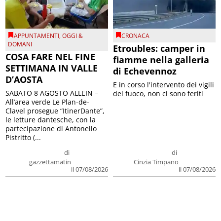
APPUNTAMENTI
,
OGGI &
CRONACA
DOMANI
Etroubles: camper in
COSA FARE NEL FINE
fiamme nella galleria
SETTIMANA IN VALLE
di Echevennoz
D’AOSTA
E in corso l'intervento dei vigili
SABATO 8 AGOSTO ALLEIN –
del fuoco, non ci sono feriti
All’area verde Le Plan-de-
Clavel prosegue “ItinerDante”,
le letture dantesche, con la
partecipazione di Antonello
Pistritto (...
di
di
gazzettamatin
Cinzia Timpano
il 07/08/2026
il 07/08/2026