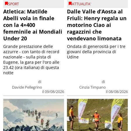
SPORT
ATTUALITA'
Atletica: Matilde
Dalle Valle d’Aosta al
Abelli vola in finale
Friuli: Henry regala un
con la 4×400
motorino Ciao ai
femminile ai Mondiali
ragazzini che
Under 20
vendevano limonata
Grande prestazione delle
Ondata di generosità per i tre
azzurre - con tanto di record
giovani della provincia di
nazionale - sulla pista di
Udine
Eugene, la gara per l'oro alle
23.42 (ora italiana) di questa
notte
di
di
Davide Pellegrino
Cinzia Timpano
il 09/08/2026
il 08/08/2026