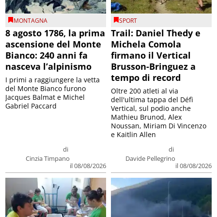
MONTAGNA
SPORT
8 agosto 1786, la prima
Trail: Daniel Thedy e
ascensione del Monte
Michela Comola
Bianco: 240 anni fa
firmano il Vertical
nasceva l’alpinismo
Brusson-Bringuez a
tempo di record
I primi a raggiungere la vetta
del Monte Bianco furono
Oltre 200 atleti al via
Jacques Balmat e Michel
dell'ultima tappa del Défì
Gabriel Paccard
Vertical, sul podio anche
Mathieu Brunod, Alex
Noussan, Miriam Di Vincenzo
e Kaitlin Allen
di
di
Cinzia Timpano
Davide Pellegrino
il 08/08/2026
il 08/08/2026