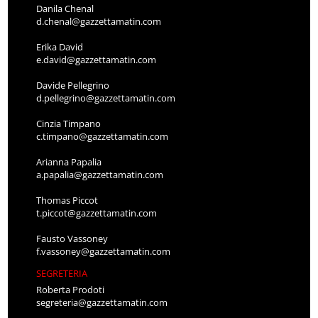
Danila Chenal
d.chenal@gazzettamatin.com
Erika David
e.david@gazzettamatin.com
Davide Pellegrino
d.pellegrino@gazzettamatin.com
Cinzia Timpano
c.timpano@gazzettamatin.com
Arianna Papalia
a.papalia@gazzettamatin.com
Thomas Piccot
t.piccot@gazzettamatin.com
Fausto Vassoney
f.vassoney@gazzettamatin.com
SEGRETERIA
Roberta Prodoti
segreteria@gazzettamatin.com