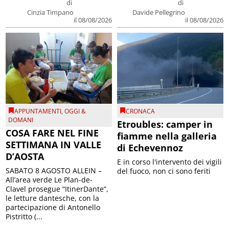
di
di
Cinzia Timpano
Davide Pellegrino
il 08/08/2026
il 08/08/2026
APPUNTAMENTI
,
OGGI &
CRONACA
DOMANI
Etroubles: camper in
COSA FARE NEL FINE
fiamme nella galleria
SETTIMANA IN VALLE
di Echevennoz
D’AOSTA
E in corso l'intervento dei vigili
SABATO 8 AGOSTO ALLEIN –
del fuoco, non ci sono feriti
All’area verde Le Plan-de-
Clavel prosegue “ItinerDante”,
le letture dantesche, con la
partecipazione di Antonello
Pistritto (...