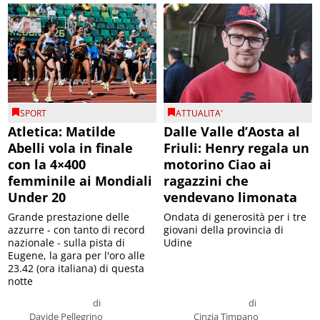
SPORT
ATTUALITA'
Atletica: Matilde
Dalle Valle d’Aosta al
Abelli vola in finale
Friuli: Henry regala un
con la 4×400
motorino Ciao ai
femminile ai Mondiali
ragazzini che
Under 20
vendevano limonata
Grande prestazione delle
Ondata di generosità per i tre
azzurre - con tanto di record
giovani della provincia di
nazionale - sulla pista di
Udine
Eugene, la gara per l'oro alle
23.42 (ora italiana) di questa
notte
di
di
Davide Pellegrino
Cinzia Timpano