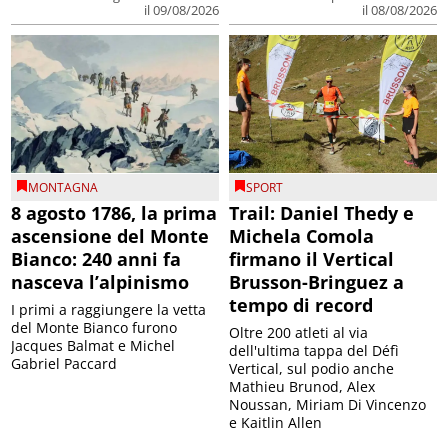
il 09/08/2026
il 08/08/2026
MONTAGNA
SPORT
8 agosto 1786, la prima
Trail: Daniel Thedy e
ascensione del Monte
Michela Comola
Bianco: 240 anni fa
firmano il Vertical
nasceva l’alpinismo
Brusson-Bringuez a
tempo di record
I primi a raggiungere la vetta
del Monte Bianco furono
Oltre 200 atleti al via
Jacques Balmat e Michel
dell'ultima tappa del Défì
Gabriel Paccard
Vertical, sul podio anche
Mathieu Brunod, Alex
Noussan, Miriam Di Vincenzo
e Kaitlin Allen