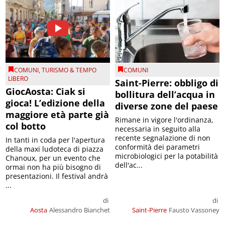
COMUNI
,
TURISMO & TEMPO
COMUNI
LIBERO
Saint-Pierre: obbligo di
GiocAosta: Ciak si
bollitura dell’acqua in
gioca! L’edizione della
diverse zone del paese
maggiore età parte già
Rimane in vigore l'ordinanza,
col botto
necessaria in seguito alla
recente segnalazione di non
In tanti in coda per l'apertura
conformità dei parametri
della maxi ludoteca di piazza
microbiologici per la potabilità
Chanoux, per un evento che
dell'ac...
ormai non ha più bisogno di
presentazioni. Il festival andrà
...
di
di
Aosta
Alessandro Bianchet
Saint-Pierre
Fausto Vassoney