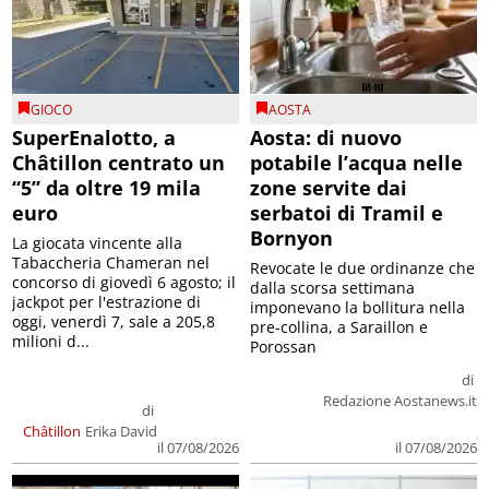
GIOCO
AOSTA
SuperEnalotto, a
Aosta: di nuovo
Châtillon centrato un
potabile l’acqua nelle
“5” da oltre 19 mila
zone servite dai
euro
serbatoi di Tramil e
Bornyon
La giocata vincente alla
Tabaccheria Chameran nel
Revocate le due ordinanze che
concorso di giovedì 6 agosto; il
dalla scorsa settimana
jackpot per l'estrazione di
imponevano la bollitura nella
oggi, venerdì 7, sale a 205,8
pre-collina, a Saraillon e
milioni d...
Porossan
di
Redazione Aostanews.it
di
Châtillon
Erika David
il 07/08/2026
il 07/08/2026