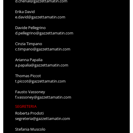
d.chenal@gazzettamatin.com
Erika David
e.david@gazzettamatin.com
Davide Pellegrino
d.pellegrino@gazzettamatin.com
Cinzia Timpano
c.timpano@gazzettamatin.com
Arianna Papalia
a.papalia@gazzettamatin.com
Thomas Piccot
t.piccot@gazzettamatin.com
Fausto Vassoney
f.vassoney@gazzettamatin.com
SEGRETERIA
Roberta Prodoti
segreteria@gazzettamatin.com
Stefania Muscolo