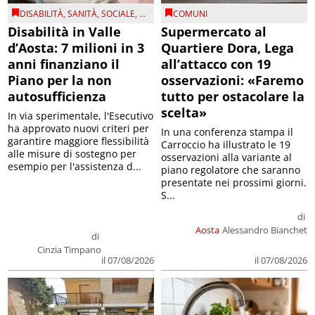
DISABILITÀ
,
SANITÀ
,
SOCIALE
, ...
COMUNI
Disabilità in Valle
Supermercato al
d’Aosta: 7 milioni in 3
Quartiere Dora, Lega
anni finanziano il
all’attacco con 19
Piano per la non
osservazioni: «Faremo
autosufficienza
tutto per ostacolare la
scelta»
In via sperimentale, l'Esecutivo
ha approvato nuovi criteri per
In una conferenza stampa il
garantire maggiore flessibilità
Carroccio ha illustrato le 19
alle misure di sostegno per
osservazioni alla variante al
esempio per l'assistenza d...
piano regolatore che saranno
presentate nei prossimi giorni.
S...
di
Aosta
Alessandro Bianchet
di
Cinzia Timpano
il 07/08/2026
il 07/08/2026