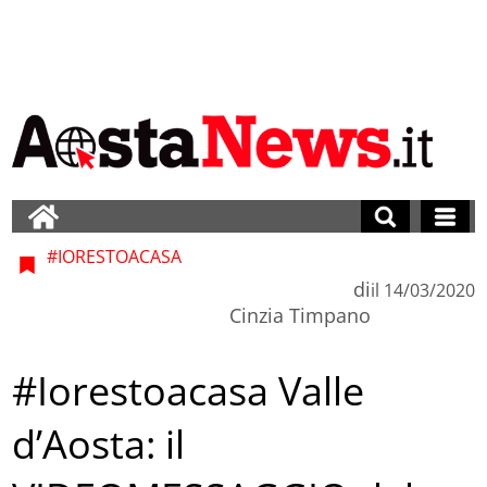
#IORESTOACASA
di
il
14/03/2020
Cinzia Timpano
#Iorestoacasa Valle
d’Aosta: il