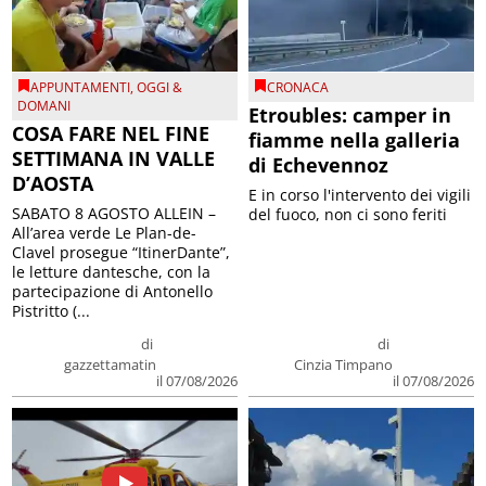
APPUNTAMENTI
,
OGGI &
CRONACA
DOMANI
Etroubles: camper in
COSA FARE NEL FINE
fiamme nella galleria
SETTIMANA IN VALLE
di Echevennoz
D’AOSTA
E in corso l'intervento dei vigili
SABATO 8 AGOSTO ALLEIN –
del fuoco, non ci sono feriti
All’area verde Le Plan-de-
Clavel prosegue “ItinerDante”,
le letture dantesche, con la
partecipazione di Antonello
Pistritto (...
di
di
gazzettamatin
Cinzia Timpano
il 07/08/2026
il 07/08/2026