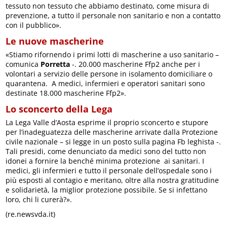
tessuto non tessuto che abbiamo destinato, come misura di
prevenzione, a tutto il personale non sanitario e non a contatto
con il pubblico».
Le nuove mascherine
«Stiamo rifornendo i primi lotti di mascherine a uso sanitario –
comunica
Porretta
-. 20.000 mascherine Ffp2 anche per i
volontari a servizio delle persone in isolamento domiciliare o
quarantena. A medici, infermieri e operatori sanitari sono
destinate 18.000 mascherine Ffp2».
Lo sconcerto della Lega
La Lega Valle d’Aosta esprime il proprio sconcerto e stupore
per l’inadeguatezza delle mascherine arrivate dalla Protezione
civile nazionale – si legge in un posto sulla pagina Fb leghista -.
Tali presidi, come denunciato da medici sono del tutto non
idonei a fornire la benché minima protezione ai sanitari. I
medici, gli infermieri e tutto il personale dell’ospedale sono i
più esposti al contagio e meritano, oltre alla nostra gratitudine
e solidarietà, la miglior protezione possibile. Se si infettano
loro, chi li curerà?».
(re.newsvda.it)