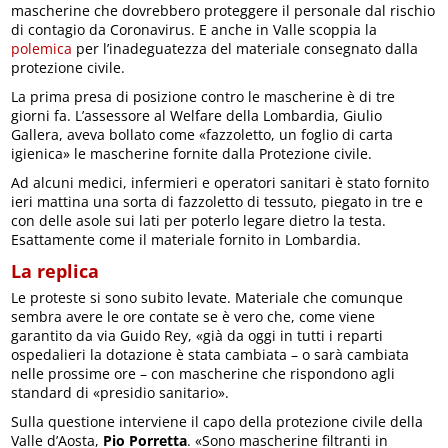
mascherine che dovrebbero proteggere il personale dal rischio
di contagio da Coronavirus. E anche in Valle scoppia la
polemica
per l’inadeguatezza del materiale consegnato dalla
protezione civile.
La prima presa di posizione contro le mascherine è di tre
giorni fa. L’assessore al Welfare della Lombardia, Giulio
Gallera, aveva bollato come «fazzoletto, un foglio di carta
igienica» le mascherine fornite dalla Protezione civile.
Ad alcuni medici, infermieri e operatori sanitari è stato fornito
ieri mattina una sorta di fazzoletto di tessuto, piegato in tre e
con delle asole sui lati per poterlo legare dietro la testa.
Esattamente come il materiale fornito in Lombardia.
La replica
Le proteste si sono subito levate. Materiale che comunque
sembra avere le ore contate se è vero che, come viene
garantito da via Guido Rey, «già da oggi in tutti i reparti
ospedalieri la dotazione è stata cambiata – o sarà cambiata
nelle prossime ore – con mascherine che rispondono agli
standard di «presidio sanitario».
Sulla questione interviene il capo della protezione civile della
Valle d’Aosta,
Pio Porretta
. «Sono mascherine filtranti in