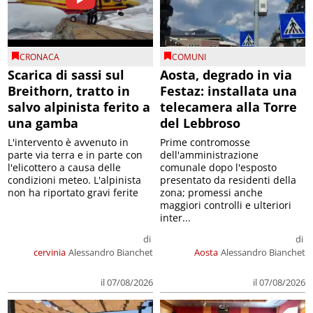
CRONACA
COMUNI
Scarica di sassi sul
Aosta, degrado in via
Breithorn, tratto in
Festaz: installata una
salvo alpinista ferito a
telecamera alla Torre
una gamba
del Lebbroso
L'intervento è avvenuto in
Prime contromosse
parte via terra e in parte con
dell'amministrazione
l'elicottero a causa delle
comunale dopo l'esposto
condizioni meteo. L'alpinista
presentato da residenti della
non ha riportato gravi ferite
zona; promessi anche
maggiori controlli e ulteriori
inter...
di
di
cervinia
Alessandro Bianchet
Aosta
Alessandro Bianchet
il 07/08/2026
il 07/08/2026