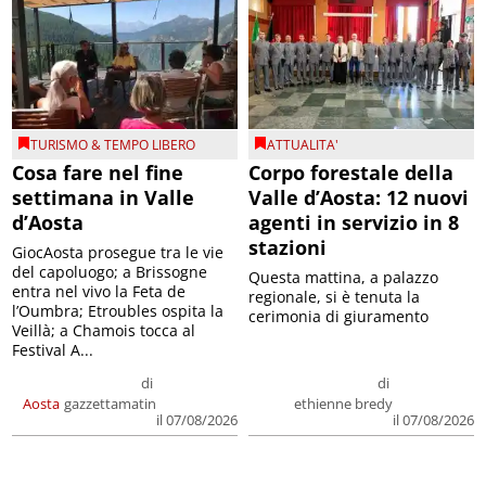
TURISMO & TEMPO LIBERO
ATTUALITA'
Cosa fare nel fine
Corpo forestale della
settimana in Valle
Valle d’Aosta: 12 nuovi
d’Aosta
agenti in servizio in 8
stazioni
GiocAosta prosegue tra le vie
del capoluogo; a Brissogne
Questa mattina, a palazzo
entra nel vivo la Feta de
regionale, si è tenuta la
l’Oumbra; Etroubles ospita la
cerimonia di giuramento
Veillà; a Chamois tocca al
Festival A...
di
di
Aosta
gazzettamatin
ethienne bredy
il 07/08/2026
il 07/08/2026