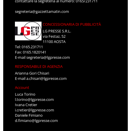
contattare la segreteria al numero: 0165/231711
segreteria@gazzettamatin.com
CONCESSIONARIA DI PUBBLICITÀ
LG PRESSE S.R.L.
via Festaz, 52
11100 AOSTA
Tel: 0165.231711
Fax: 0165.1820141
E-mail
segreteria@lgpresse.com
RESPONSABILE DI AGENZIA
Arianna Gori Chisari
E-mail
a.chisari@lgpresse.com
Account
Luca Torino
l.torino@lgpresse.com
Ivana Cretier
i.cretier@lgpresse.com
Daniele Fimiano
d.fimiano@lgpresse.com