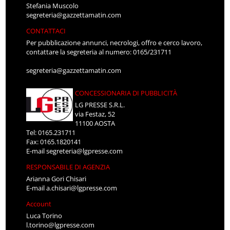
Stefania Muscolo
segreteria@gazzettamatin.com
CONTATTACI
Per pubblicazione annunci, necrologi, offro e cerco lavoro,
contattare la segreteria al numero: 0165/231711
segreteria@gazzettamatin.com
CONCESSIONARIA DI PUBBLICITÀ
LG PRESSE S.R.L.
via Festaz, 52
11100 AOSTA
Tel: 0165.231711
Fax: 0165.1820141
E-mail
segreteria@lgpresse.com
RESPONSABILE DI AGENZIA
Arianna Gori Chisari
E-mail
a.chisari@lgpresse.com
Account
Luca Torino
l.torino@lgpresse.com