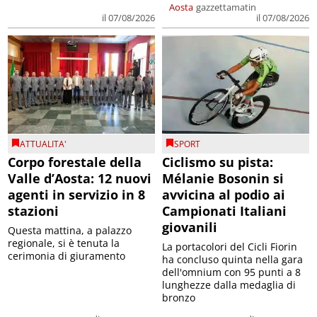
Aosta
gazzettamatin
il 07/08/2026
il 07/08/2026
ATTUALITA'
SPORT
Corpo forestale della
Ciclismo su pista:
Valle d’Aosta: 12 nuovi
Mélanie Bosonin si
agenti in servizio in 8
avvicina al podio ai
stazioni
Campionati Italiani
giovanili
Questa mattina, a palazzo
regionale, si è tenuta la
La portacolori del Cicli Fiorin
cerimonia di giuramento
ha concluso quinta nella gara
dell'omnium con 95 punti a 8
lunghezze dalla medaglia di
bronzo