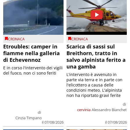
CRONACA
CRONACA
Etroubles: camper in
Scarica di sassi sul
fiamme nella galleria
Breithorn, tratto in
di Echevennoz
salvo alpinista ferito a
una gamba
E in corso l'intervento dei vigili
del fuoco, non ci sono feriti
L'intervento è avvenuto in
parte via terra e in parte con
l'elicottero a causa delle
condizioni meteo. L'alpinista
non ha riportato gravi ferite
di
cervinia
Alessandro Bianchet
di
Cinzia Timpano
il 07/08/2026
il 07/08/2026