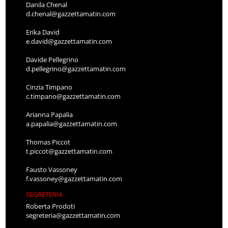
Danila Chenal
d.chenal@gazzettamatin.com
Erika David
e.david@gazzettamatin.com
Davide Pellegrino
d.pellegrino@gazzettamatin.com
Cinzia Timpano
c.timpano@gazzettamatin.com
Arianna Papalia
a.papalia@gazzettamatin.com
Thomas Piccot
t.piccot@gazzettamatin.com
Fausto Vassoney
f.vassoney@gazzettamatin.com
SEGRETERIA
Roberta Prodoti
segreteria@gazzettamatin.com