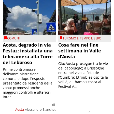
COMUNI
TURISMO & TEMPO LIBERO
Aosta, degrado in via
Cosa fare nel fine
Festaz: installata una
settimana in Valle
telecamera alla Torre
d’Aosta
del Lebbroso
GiocAosta prosegue tra le vie
del capoluogo; a Brissogne
Prime contromosse
entra nel vivo la Feta de
dell'amministrazione
l’Oumbra; Etroubles ospita la
comunale dopo l'esposto
Veillà; a Chamois tocca al
presentato da residenti della
Festival A...
zona; promessi anche
maggiori controlli e ulteriori
inter...
di
Aosta
Alessandro Bianchet
di