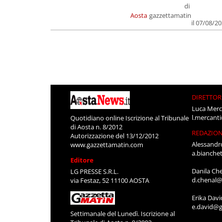
di
Aosta
gazzettamatin
il 07/08/2
DIRETTOR
Luca Merc
l.mercant
Quotidiano online Iscrizione al Tribunale
di Aosta n. 8/2012
REDAZIO
Autorizzazione del 13/12/2012
Alessandr
www.gazzettamatin.com
a.bianche
Editore
Danila Ch
LG PRESSE S.R.L.
d.chenal@
via Festaz, 52 11100 AOSTA
Erika Davi
e.david@g
Settimanale del Lunedì. Iscrizione al