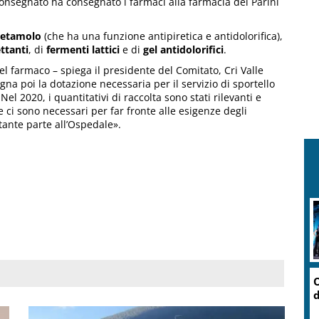
consegnato ha consegnato i farmaci alla farmacia del Parini
cetamolo
(che ha una funzione antipiretica e antidolorifica),
ettanti
, di
fermenti lattici
e di
gel antidolorifici
.
l farmaco – spiega il presidente del Comitato, Cri Valle
gna poi la dotazione necessaria per il servizio di sportello
Nel 2020, i quantitativi di raccolta sono stati rilevanti e
 ci sono necessari per far fronte alle esigenze degli
stante parte all’Ospedale».