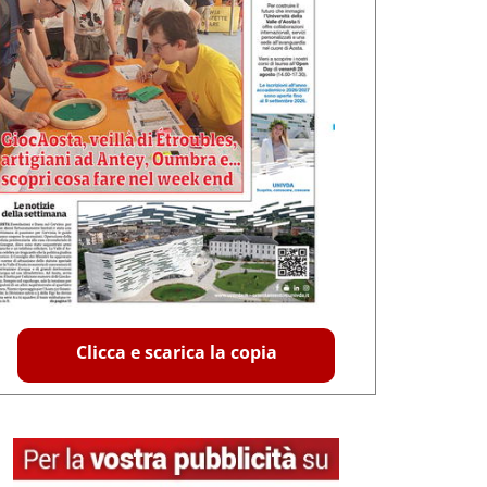
Clicca e scarica la copia