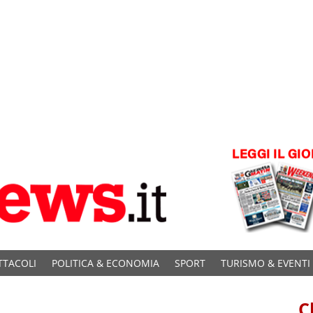
TTACOLI
POLITICA & ECONOMIA
SPORT
TURISMO & EVENTI
C