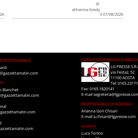
di
ethienne bredy
026
il 07/08/2026
CONCESSIONARIA DI PUBBLIC
E RESPONSABILE
LG PRESSE S.R.
anti
via Festaz, 52
i@gazzettamatin.com
11100 AOSTA
NE
Tel: 0165.2317
Fax: 0165.1820141
o Bianchet
E-mail
segreteria@lgpresse.co
t@gazzettamatin.com
RESPONSABILE DI AGENZIA
enal
Arianna Gori Chisari
gazzettamatin.com
E-mail
a.chisari@lgpresse.com
d
Account
azzettamatin.com
Luca Torino