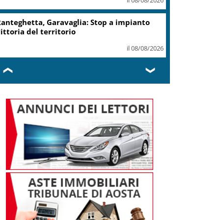
record 2025
il 07/08/2026
Turismo, Osservatorio
Telepass: +20% di interesse
per i viaggi in auto
il 07/08/2026
❮
❯