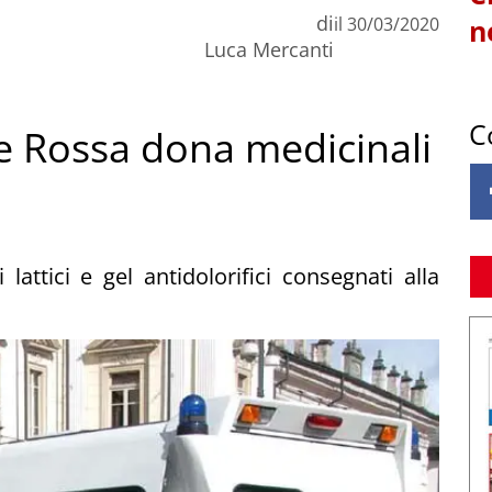
di
il
30/03/2020
n
Luca Mercanti
C
e Rossa dona medicinali
lattici e gel antidolorifici consegnati alla