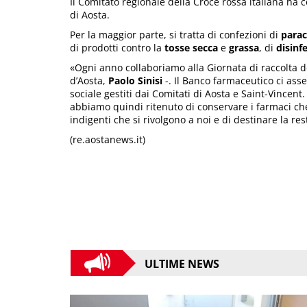
Il Comitato regionale della Croce rossa italiana ha 
di Aosta.
Per la maggior parte, si tratta di confezioni di
para
di prodotti contro la
tosse secca
e
grassa
, di
disinf
«Ogni anno collaboriamo alla Giornata di raccolta de
d’Aosta,
Paolo Sinisi
-. Il Banco farmaceutico ci asse
sociale gestiti dai Comitati di Aosta e Saint-Vincent. 
abbiamo quindi ritenuto di conservare i farmaci che
indigenti che si rivolgono a noi e di destinare la re
(re.aostanews.it)
ULTIME NEWS