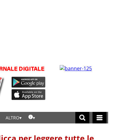
ALTRO
licca per leggere tutte le