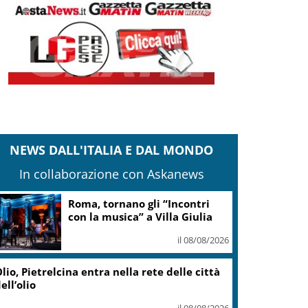
NEWS DALL'ITALIA E DAL MONDO
In collaborazione con Askanews
Adyen e GetYourGuide: 15
anni di innovazione per le
esperienze di viaggio
il 07/08/2026
Caretta caretta, circa 280 nidi
individuati in Italia dopo