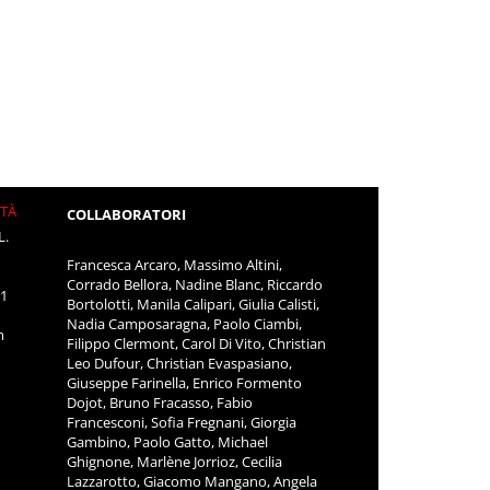
ITÀ
COLLABORATORI
L.
Francesca Arcaro, Massimo Altini,
Corrado Bellora, Nadine Blanc, Riccardo
11
Bortolotti, Manila Calipari, Giulia Calisti,
Nadia Camposaragna, Paolo Ciambi,
m
Filippo Clermont, Carol Di Vito, Christian
Leo Dufour, Christian Evaspasiano,
Giuseppe Farinella, Enrico Formento
Dojot, Bruno Fracasso, Fabio
Francesconi, Sofia Fregnani, Giorgia
Gambino, Paolo Gatto, Michael
Ghignone, Marlène Jorrioz, Cecilia
Lazzarotto, Giacomo Mangano, Angela