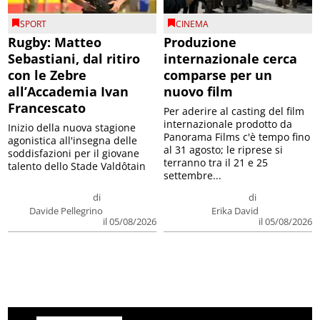
SPORT
CINEMA
Rugby: Matteo
Produzione
Sebastiani, dal ritiro
internazionale cerca
con le Zebre
comparse per un
all’Accademia Ivan
nuovo film
Francescato
Per aderire al casting del film
internazionale prodotto da
Inizio della nuova stagione
Panorama Films c'è tempo fino
agonistica all'insegna delle
al 31 agosto; le riprese si
soddisfazioni per il giovane
terranno tra il 21 e 25
talento dello Stade Valdôtain
settembre...
di
di
Davide Pellegrino
Erika David
il 05/08/2026
il 05/08/2026