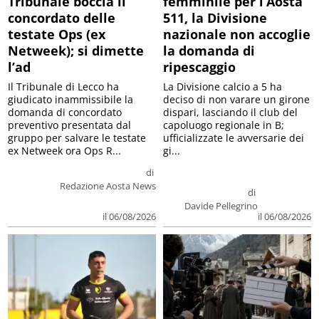
Tribunale boccia il
femminile per l’Aosta
concordato delle
511, la Divisione
testate Ops (ex
nazionale non accoglie
Netweek); si dimette
la domanda di
l’ad
ripescaggio
Il Tribunale di Lecco ha
La Divisione calcio a 5 ha
giudicato inammissibile la
deciso di non varare un girone
domanda di concordato
dispari, lasciando il club del
preventivo presentata dal
capoluogo regionale in B;
gruppo per salvare le testate
ufficializzate le avversarie dei
ex Netweek ora Ops R...
gi...
di
Redazione Aosta News
di
Davide Pellegrino
il 06/08/2026
il 06/08/2026