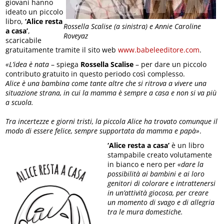
giovani hanno
ideato un piccolo
libro,
‘Alice resta
Rossella Scalise (a sinistra) e Annie Caroline
a casa’
,
Roveyaz
scaricabile
gratuitamente tramite il sito web
www.babeleeditore.com
.
«L’idea è nata
– spiega
Rossella Scalise
– per dare un piccolo
contributo gratuito in questo periodo così complesso.
Alice è una bambina come tante altre che si ritrova a vivere una
situazione strana, in cui la mamma è sempre a casa e non si va più
a scuola.
Tra incertezze e giorni tristi, la piccola Alice ha trovato comunque il
modo di essere felice, sempre supportata da mamma e papà»
.
‘Alice resta a casa’
è un libro
stampabile creato volutamente
in bianco e nero per
«dare la
possibilità ai bambini e ai loro
genitori di colorare e intrattenersi
in un’attività giocosa, per creare
un momento di svago e di allegria
tra le mura domestiche.