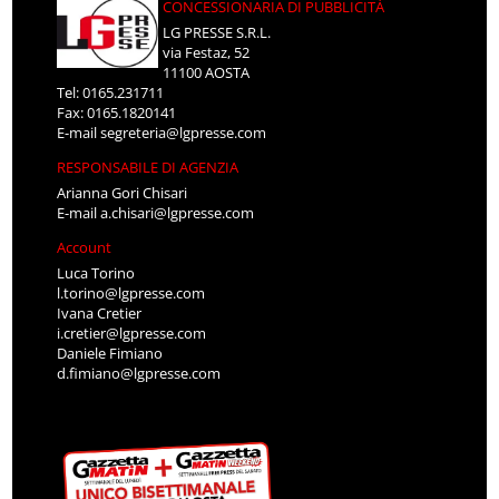
CONCESSIONARIA DI PUBBLICITÀ
LG PRESSE S.R.L.
via Festaz, 52
11100 AOSTA
Tel: 0165.231711
Fax: 0165.1820141
E-mail
segreteria@lgpresse.com
RESPONSABILE DI AGENZIA
Arianna Gori Chisari
E-mail
a.chisari@lgpresse.com
Account
Luca Torino
l.torino@lgpresse.com
Ivana Cretier
i.cretier@lgpresse.com
Daniele Fimiano
d.fimiano@lgpresse.com