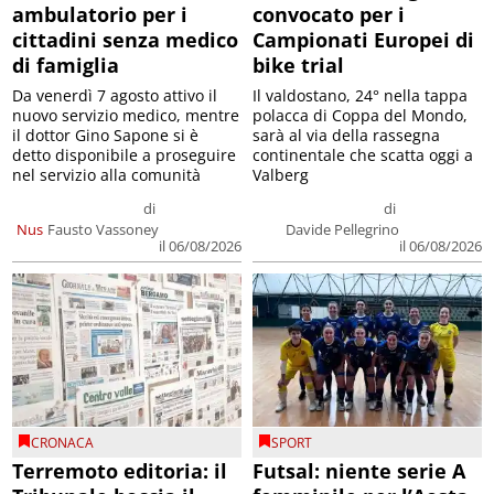
ambulatorio per i
convocato per i
cittadini senza medico
Campionati Europei di
di famiglia
bike trial
Da venerdì 7 agosto attivo il
Il valdostano, 24° nella tappa
nuovo servizio medico, mentre
polacca di Coppa del Mondo,
il dottor Gino Sapone si è
sarà al via della rassegna
detto disponibile a proseguire
continentale che scatta oggi a
nel servizio alla comunità
Valberg
di
di
Nus
Fausto Vassoney
Davide Pellegrino
il 06/08/2026
il 06/08/2026
CRONACA
SPORT
Terremoto editoria: il
Futsal: niente serie A