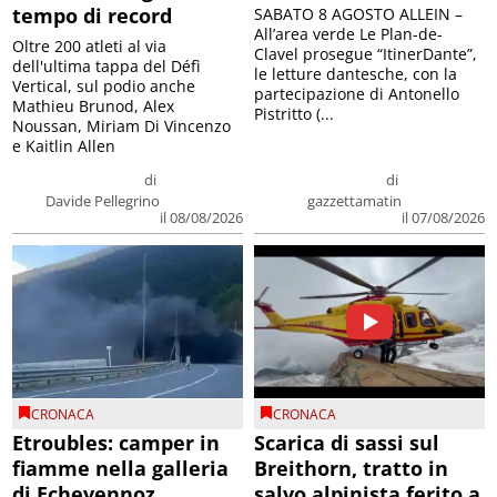
tempo di record
SABATO 8 AGOSTO ALLEIN –
All’area verde Le Plan-de-
Oltre 200 atleti al via
Clavel prosegue “ItinerDante”,
dell'ultima tappa del Défì
le letture dantesche, con la
Vertical, sul podio anche
partecipazione di Antonello
Mathieu Brunod, Alex
Pistritto (...
Noussan, Miriam Di Vincenzo
e Kaitlin Allen
di
di
Davide Pellegrino
gazzettamatin
il 08/08/2026
il 07/08/2026
CRONACA
CRONACA
Etroubles: camper in
Scarica di sassi sul
fiamme nella galleria
Breithorn, tratto in
di Echevennoz
salvo alpinista ferito a