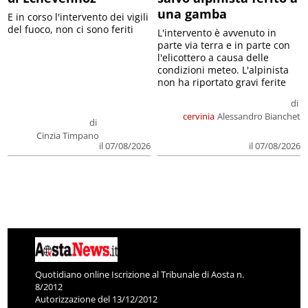
una gamba
E in corso l'intervento dei vigili
del fuoco, non ci sono feriti
L'intervento è avvenuto in
parte via terra e in parte con
l'elicottero a causa delle
condizioni meteo. L'alpinista
non ha riportato gravi ferite
di
cervinia
Alessandro Bianchet
di
Cinzia Timpano
il 07/08/2026
il 07/08/2026
Quotidiano online Iscrizione al Tribunale di Aosta n.
8/2012
Autorizzazione del 13/12/2012