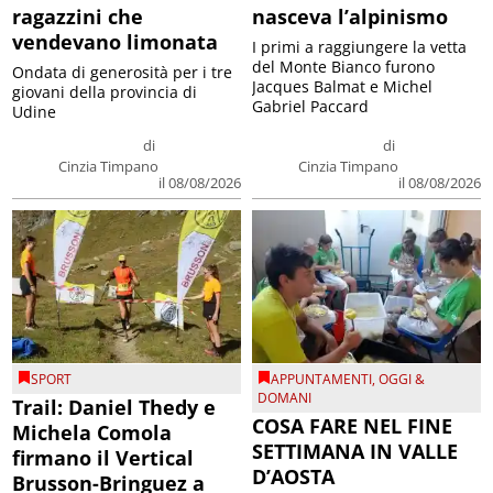
ragazzini che
nasceva l’alpinismo
vendevano limonata
I primi a raggiungere la vetta
del Monte Bianco furono
Ondata di generosità per i tre
Jacques Balmat e Michel
giovani della provincia di
Gabriel Paccard
Udine
di
di
Cinzia Timpano
Cinzia Timpano
il 08/08/2026
il 08/08/2026
SPORT
APPUNTAMENTI
,
OGGI &
DOMANI
Trail: Daniel Thedy e
COSA FARE NEL FINE
Michela Comola
SETTIMANA IN VALLE
firmano il Vertical
D’AOSTA
Brusson-Bringuez a