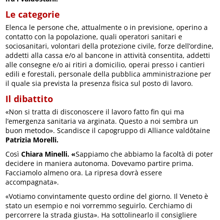
Le categorie
Elenca le persone che, attualmente o in previsione, operino a
contatto con la popolazione, quali operatori sanitari e
sociosanitari, volontari della protezione civile, forze dell’ordine,
addetti alla cassa e/o al bancone in attività consentita, addetti
alle consegne e/o ai ritiri a domicilio, operai presso i cantieri
edili e forestali, personale della pubblica amministrazione per
il quale sia prevista la presenza fisica sul posto di lavoro.
Il dibattito
«Non si tratta di disconoscere il lavoro fatto fin qui ma
l’emergenza sanitaria va arginata. Questo a noi sembra un
buon metodo». Scandisce il capogruppo di Alliance valdôtaine
Patrizia Morelli.
Così
Chiara Minelli. «
Sappiamo che abbiamo la facoltà di poter
decidere in maniera autonoma. Dovevamo partire prima.
Facciamolo almeno ora. La ripresa dovrà essere
accompagnata».
«Votiamo convintamente questo ordine del giorno. Il Veneto è
stato un esempio e noi vorremmo seguirlo. Cerchiamo di
percorrere la strada giusta». Ha sottolinearlo il consigliere