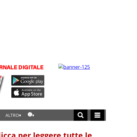
ALTRO
licca per leggere tutte le