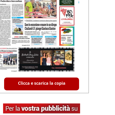
Clicca e scarica la copia