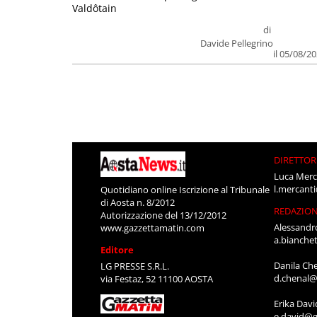
Valdôtain
di
Davide Pellegrino
il 05/08/2
DIRETTOR
Luca Merc
l.mercant
Quotidiano online Iscrizione al Tribunale
di Aosta n. 8/2012
REDAZIO
Autorizzazione del 13/12/2012
Alessandr
www.gazzettamatin.com
a.bianche
Editore
Danila Ch
LG PRESSE S.R.L.
d.chenal@
via Festaz, 52 11100 AOSTA
Erika Davi
e.david@g