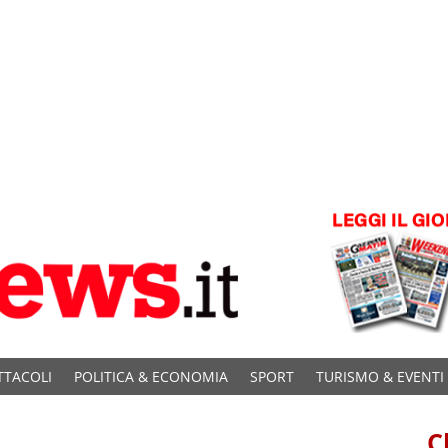
TTACOLI
POLITICA & ECONOMIA
SPORT
TURISMO & EVENTI
C