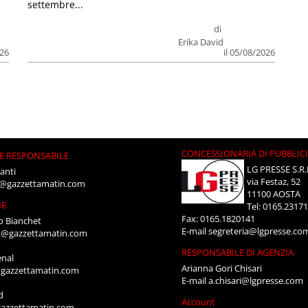
settembre...
di
Erika David
026
il 05/08/2026
CONCESSIONARIA DI PUBBLIC
E RESPONSABILE
LG PRESSE S.R.
anti
via Festaz, 52
i@gazzettamatin.com
11100 AOSTA
NE
Tel: 0165.2317
Fax: 0165.1820141
o Bianchet
E-mail
segreteria@lgpresse.co
t@gazzettamatin.com
RESPONSABILE DI AGENZIA
enal
Arianna Gori Chisari
gazzettamatin.com
E-mail
a.chisari@lgpresse.com
d
Account
azzettamatin.com