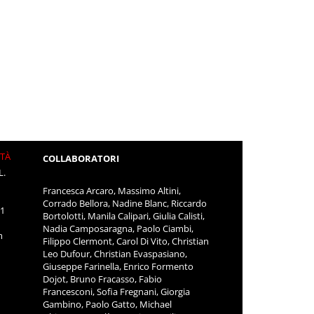
ITÀ
COLLABORATORI
L.
Francesca Arcaro, Massimo Altini,
Corrado Bellora, Nadine Blanc, Riccardo
11
Bortolotti, Manila Calipari, Giulia Calisti,
Nadia Camposaragna, Paolo Ciambi,
m
Filippo Clermont, Carol Di Vito, Christian
Leo Dufour, Christian Evaspasiano,
Giuseppe Farinella, Enrico Formento
Dojot, Bruno Fracasso, Fabio
Francesconi, Sofia Fregnani, Giorgia
Gambino, Paolo Gatto, Michael