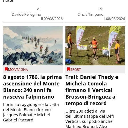
notte
di
di
Davide Pellegrino
Cinzia Timpano
il 09/08/2026
il 08/08/2026
MONTAGNA
SPORT
8 agosto 1786, la prima
Trail: Daniel Thedy e
ascensione del Monte
Michela Comola
Bianco: 240 anni fa
firmano il Vertical
nasceva l’alpinismo
Brusson-Bringuez a
tempo di record
I primi a raggiungere la vetta
del Monte Bianco furono
Oltre 200 atleti al via
Jacques Balmat e Michel
dell'ultima tappa del Défì
Gabriel Paccard
Vertical, sul podio anche
Mathieu Brunod, Alex