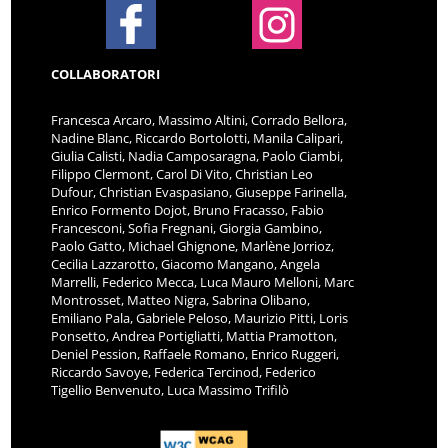
COLLABORATORI
Francesca Arcaro, Massimo Altini, Corrado Bellora,
Nadine Blanc, Riccardo Bortolotti, Manila Calipari,
Giulia Calisti, Nadia Camposaragna, Paolo Ciambi,
Filippo Clermont, Carol Di Vito, Christian Leo
Dufour, Christian Evaspasiano, Giuseppe Farinella,
Enrico Formento Dojot, Bruno Fracasso, Fabio
Francesconi, Sofia Fregnani, Giorgia Gambino,
Paolo Gatto, Michael Ghignone, Marlène Jorrioz,
Cecilia Lazzarotto, Giacomo Mangano, Angela
Marrelli, Federico Mecca, Luca Mauro Melloni, Marc
Montrosset, Matteo Nigra, Sabrina Olibano,
Emiliano Pala, Gabriele Peloso, Maurizio Pitti, Loris
Ponsetto, Andrea Portigliatti, Mattia Pramotton,
Deniel Pession, Raffaele Romano, Enrico Ruggeri,
Riccardo Savoye, Federica Tercinod, Federico
Tigellio Benvenuto, Luca Massimo Trifilò