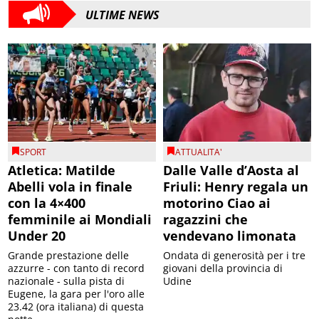
ULTIME NEWS
SPORT
ATTUALITA'
Atletica: Matilde
Dalle Valle d’Aosta al
Abelli vola in finale
Friuli: Henry regala un
con la 4×400
motorino Ciao ai
femminile ai Mondiali
ragazzini che
Under 20
vendevano limonata
Grande prestazione delle
Ondata di generosità per i tre
azzurre - con tanto di record
giovani della provincia di
nazionale - sulla pista di
Udine
Eugene, la gara per l'oro alle
23.42 (ora italiana) di questa