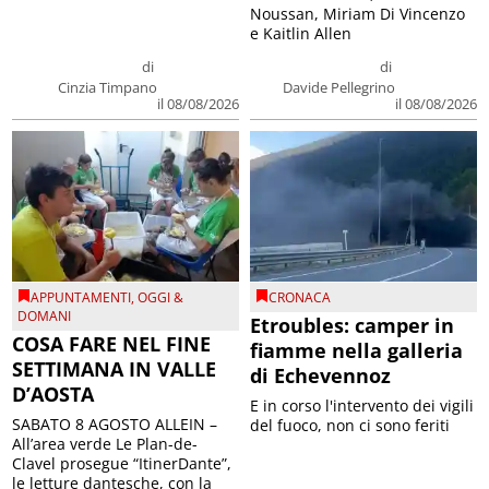
Noussan, Miriam Di Vincenzo
e Kaitlin Allen
di
di
Cinzia Timpano
Davide Pellegrino
il 08/08/2026
il 08/08/2026
APPUNTAMENTI
,
OGGI &
CRONACA
DOMANI
Etroubles: camper in
COSA FARE NEL FINE
fiamme nella galleria
SETTIMANA IN VALLE
di Echevennoz
D’AOSTA
E in corso l'intervento dei vigili
SABATO 8 AGOSTO ALLEIN –
del fuoco, non ci sono feriti
All’area verde Le Plan-de-
Clavel prosegue “ItinerDante”,
le letture dantesche, con la