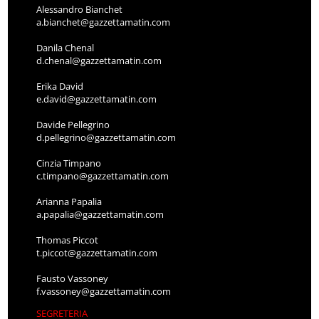
Alessandro Bianchet
a.bianchet@gazzettamatin.com
Danila Chenal
d.chenal@gazzettamatin.com
Erika David
e.david@gazzettamatin.com
Davide Pellegrino
d.pellegrino@gazzettamatin.com
Cinzia Timpano
c.timpano@gazzettamatin.com
Arianna Papalia
a.papalia@gazzettamatin.com
Thomas Piccot
t.piccot@gazzettamatin.com
Fausto Vassoney
f.vassoney@gazzettamatin.com
SEGRETERIA