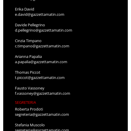
Erika David
e.david@gazzettamatin.com
Davide Pellegrino
d.pellegrino@gazzettamatin.com
Cinzia Timpano
c.timpano@gazzettamatin.com
Arianna Papalia
a.papalia@gazzettamatin.com
Thomas Piccot
t.piccot@gazzettamatin.com
Fausto Vassoney
f.vassoney@gazzettamatin.com
SEGRETERIA
Roberta Prodoti
segreteria@gazzettamatin.com
Stefania Muscolo
segreteria@gazzettamatin.com