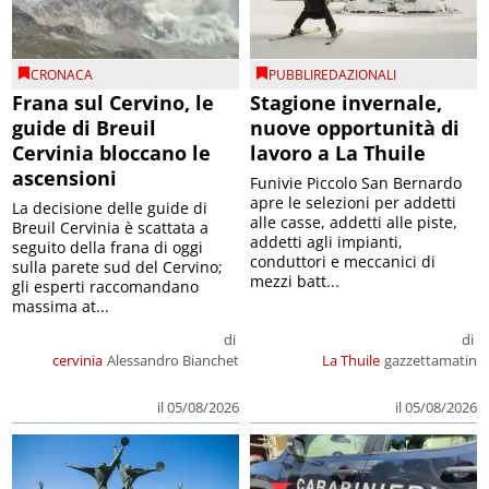
CRONACA
PUBBLIREDAZIONALI
Frana sul Cervino, le
Stagione invernale,
guide di Breuil
nuove opportunità di
Cervinia bloccano le
lavoro a La Thuile
ascensioni
Funivie Piccolo San Bernardo
apre le selezioni per addetti
La decisione delle guide di
alle casse, addetti alle piste,
Breuil Cervinia è scattata a
addetti agli impianti,
seguito della frana di oggi
conduttori e meccanici di
sulla parete sud del Cervino;
mezzi batt...
gli esperti raccomandano
massima at...
di
di
cervinia
Alessandro Bianchet
La Thuile
gazzettamatin
il 05/08/2026
il 05/08/2026