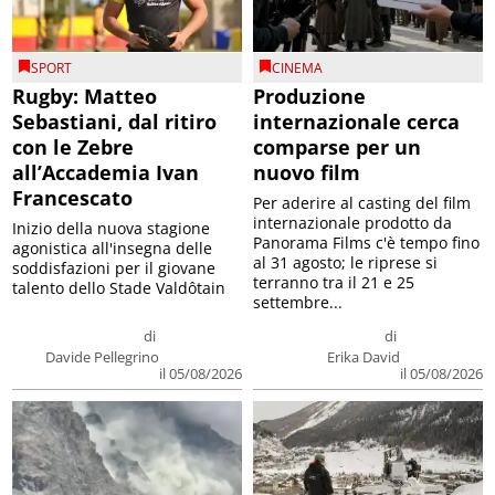
SPORT
CINEMA
Rugby: Matteo
Produzione
Sebastiani, dal ritiro
internazionale cerca
con le Zebre
comparse per un
all’Accademia Ivan
nuovo film
Francescato
Per aderire al casting del film
internazionale prodotto da
Inizio della nuova stagione
Panorama Films c'è tempo fino
agonistica all'insegna delle
al 31 agosto; le riprese si
soddisfazioni per il giovane
terranno tra il 21 e 25
talento dello Stade Valdôtain
settembre...
di
di
Davide Pellegrino
Erika David
il 05/08/2026
il 05/08/2026