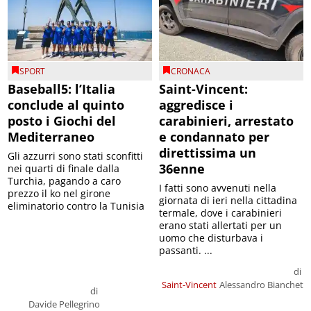
SPORT
CRONACA
Baseball5: l’Italia
Saint-Vincent:
conclude al quinto
aggredisce i
posto i Giochi del
carabinieri, arrestato
Mediterraneo
e condannato per
direttissima un
Gli azzurri sono stati sconfitti
36enne
nei quarti di finale dalla
Turchia, pagando a caro
I fatti sono avvenuti nella
prezzo il ko nel girone
giornata di ieri nella cittadina
eliminatorio contro la Tunisia
termale, dove i carabinieri
erano stati allertati per un
uomo che disturbava i
passanti. ...
di
Saint-Vincent
Alessandro Bianchet
di
Davide Pellegrino