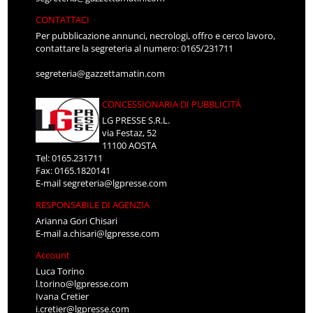
CONTATTACI
Per pubblicazione annunci, necrologi, offro e cerco lavoro,
contattare la segreteria al numero: 0165/231711
segreteria@gazzettamatin.com
CONCESSIONARIA DI PUBBLICITÀ
LG PRESSE S.R.L.
via Festaz, 52
11100 AOSTA
Tel: 0165.231711
Fax: 0165.1820141
E-mail
segreteria@lgpresse.com
RESPONSABILE DI AGENZIA
Arianna Gori Chisari
E-mail
a.chisari@lgpresse.com
Account
Luca Torino
l.torino@lgpresse.com
Ivana Cretier
i.cretier@lgpresse.com