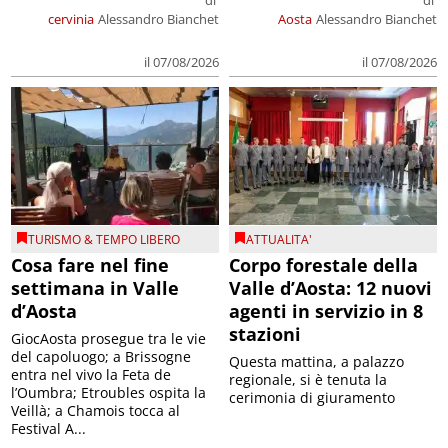
cervinia
Alessandro Bianchet
Aosta
Alessandro Bianchet
il 07/08/2026
il 07/08/2026
TURISMO & TEMPO LIBERO
ATTUALITA'
Cosa fare nel fine
Corpo forestale della
settimana in Valle
Valle d’Aosta: 12 nuovi
d’Aosta
agenti in servizio in 8
stazioni
GiocAosta prosegue tra le vie
del capoluogo; a Brissogne
Questa mattina, a palazzo
entra nel vivo la Feta de
regionale, si è tenuta la
l’Oumbra; Etroubles ospita la
cerimonia di giuramento
Veillà; a Chamois tocca al
Festival A...