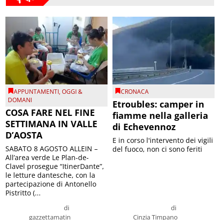
APPUNTAMENTI
,
OGGI &
CRONACA
DOMANI
Etroubles: camper in
COSA FARE NEL FINE
fiamme nella galleria
SETTIMANA IN VALLE
di Echevennoz
D’AOSTA
E in corso l'intervento dei vigili
SABATO 8 AGOSTO ALLEIN –
del fuoco, non ci sono feriti
All’area verde Le Plan-de-
Clavel prosegue “ItinerDante”,
le letture dantesche, con la
partecipazione di Antonello
Pistritto (...
di
di
gazzettamatin
Cinzia Timpano