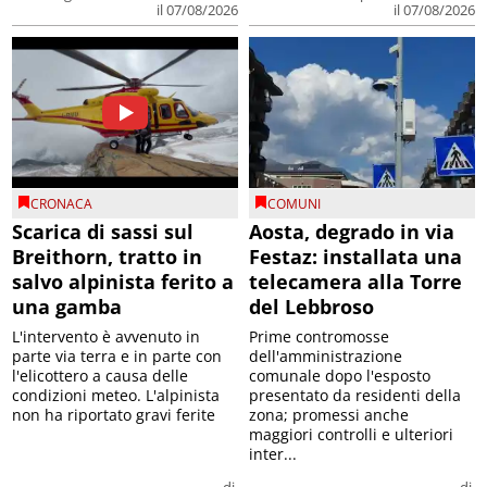
il 07/08/2026
il 07/08/2026
CRONACA
COMUNI
Scarica di sassi sul
Aosta, degrado in via
Breithorn, tratto in
Festaz: installata una
salvo alpinista ferito a
telecamera alla Torre
una gamba
del Lebbroso
L'intervento è avvenuto in
Prime contromosse
parte via terra e in parte con
dell'amministrazione
l'elicottero a causa delle
comunale dopo l'esposto
condizioni meteo. L'alpinista
presentato da residenti della
non ha riportato gravi ferite
zona; promessi anche
maggiori controlli e ulteriori
inter...
di
di