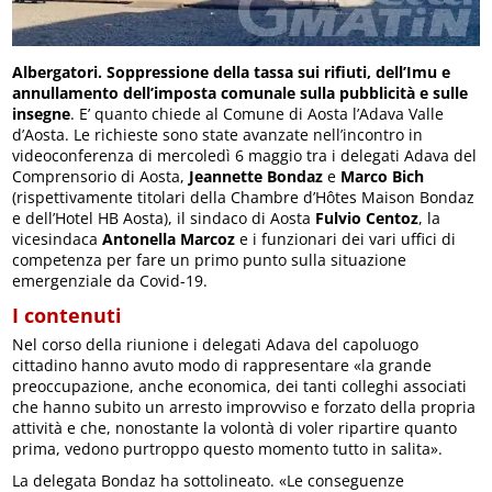
Albergatori. Soppressione della tassa sui rifiuti, dell’Imu e
annullamento dell’imposta comunale sulla pubblicità e sulle
insegne
. E’ quanto chiede al Comune di Aosta l’Adava Valle
d’Aosta. Le richieste sono state avanzate nell’incontro in
videoconferenza di mercoledì 6 maggio tra i delegati Adava del
Comprensorio di Aosta,
Jeannette Bondaz
e
Marco Bich
(rispettivamente titolari della Chambre d’Hôtes Maison Bondaz
e dell’Hotel HB Aosta), il sindaco di Aosta
Fulvio Centoz
, la
vicesindaca
Antonella Marcoz
e i funzionari dei vari uffici di
competenza per fare un primo punto sulla situazione
emergenziale da Covid-19.
I contenuti
Nel corso della riunione i delegati Adava del capoluogo
cittadino hanno avuto modo di rappresentare «la grande
preoccupazione, anche economica, dei tanti colleghi associati
che hanno subito un arresto improvviso e forzato della propria
attività e che, nonostante la volontà di voler ripartire quanto
prima, vedono purtroppo questo momento tutto in salita».
La delegata Bondaz ha sottolineato. «Le conseguenze