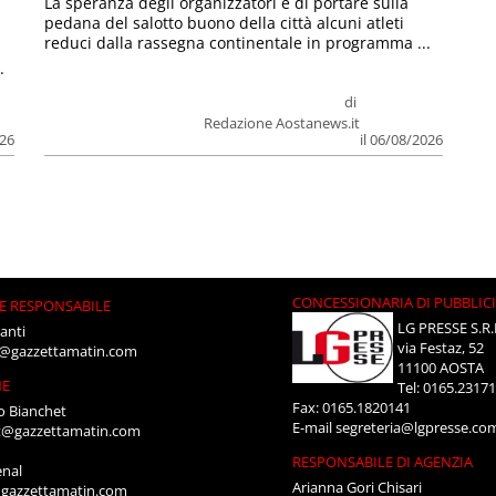
La speranza degli organizzatori è di portare sulla
pedana del salotto buono della città alcuni atleti
reduci dalla rassegna continentale in programma ...
.
di
Redazione Aostanews.it
026
il 06/08/2026
CONCESSIONARIA DI PUBBLIC
E RESPONSABILE
LG PRESSE S.R.
anti
via Festaz, 52
i@gazzettamatin.com
11100 AOSTA
NE
Tel: 0165.2317
Fax: 0165.1820141
o Bianchet
E-mail
segreteria@lgpresse.co
t@gazzettamatin.com
RESPONSABILE DI AGENZIA
enal
Arianna Gori Chisari
gazzettamatin.com