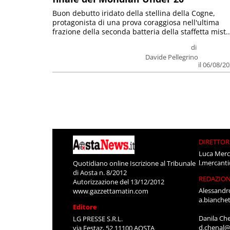
Buon debutto iridato della stellina della Cogne,
protagonista di una prova coraggiosa nell'ultima
frazione della seconda batteria della staffetta mist..
di
Davide Pellegrino
il 06/08/2
DIRETTOR
Luca Merc
l.mercant
Quotidiano online Iscrizione al Tribunale
di Aosta n. 8/2012
REDAZIO
Autorizzazione del 13/12/2012
Alessandr
www.gazzettamatin.com
a.bianche
Editore
Danila Ch
LG PRESSE S.R.L.
d.chenal@
via Festaz, 52 11100 AOSTA