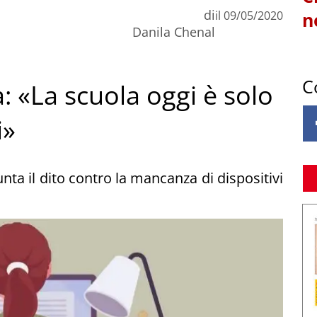
di
il
09/05/2020
n
Danila Chenal
C
 «La scuola oggi è solo
i»
nta il dito contro la mancanza di dispositivi