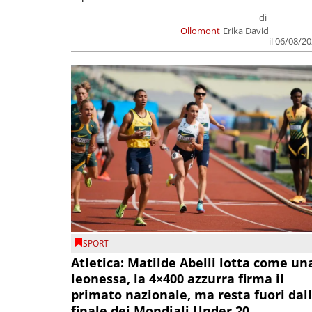
di
Ollomont
Erika David
il 06/08/2
SPORT
Atletica: Matilde Abelli lotta come un
leonessa, la 4×400 azzurra firma il
primato nazionale, ma resta fuori dal
finale dei Mondiali Under 20