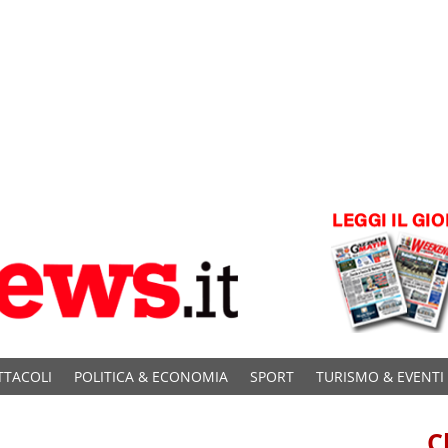
TTACOLI
POLITICA & ECONOMIA
SPORT
TURISMO & EVENTI
C