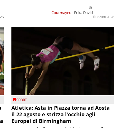
di
Courmayeur
Erika David
026
il 06/08/2026
SPORT
a
Atletica: Asta in Piazza torna ad Aosta
il 22 agosto e strizza l’occhio agli
la
Europei di Birmingham