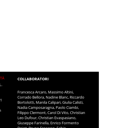
ITÀ
COLLABORATORI
L.
Francesca Arcaro, Massimo Altini,
Corrado Bellora, Nadine Blanc, Riccardo
11
Bortolotti, Manila Calipari, Giulia Calisti,
Nadia Camposaragna, Paolo Ciambi,
m
Filippo Clermont, Carol Di Vito, Christian
Leo Dufour, Christian Evaspasiano,
Giuseppe Farinella, Enrico Formento
Dojot, Bruno Fracasso, Fabio