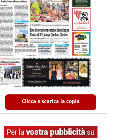
Clicca e scarica la copia