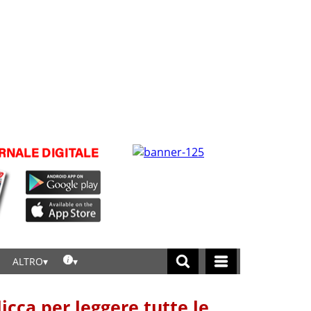
ALTRO
licca per leggere tutte le