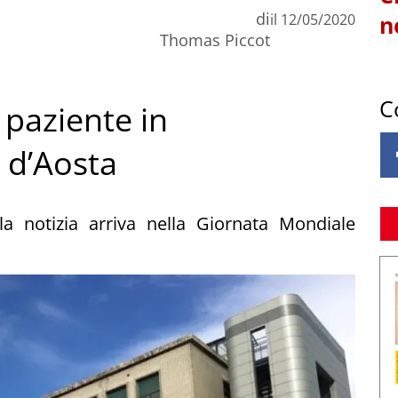
di
il
12/05/2020
n
Thomas Piccot
C
paziente in
e d’Aosta
a notizia arriva nella Giornata Mondiale