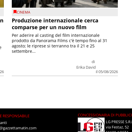
CINEMA
on
Produzione internazionale cerca
comparse per un nuovo film
Per aderire al casting del film internazionale
prodotto da Panorama Films c'è tempo fino al 31
agosto; le riprese si terranno tra il 21 e 25
e
settembre...
di
Erika David
026
il 05/08/2026
CONCESSIONARIA DI PUBBLIC
E RESPONSABILE
LG PRESSE S.R.
anti
via Festaz, 52
i@gazzettamatin.com