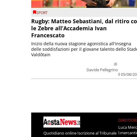
SPORT
Rugby: Matteo Sebastiani, dal ritiro c
le Zebre all’Accademia Ivan
Francescato
Inizio della nuova stagione agonistica all'insegna
delle soddisfazioni per il giovane talento dello Stad
Valdôtain
di
Davide Pellegrino
il 05/08/2
DIRETTOR
Luca Merc
l.mercant
Quotidiano online Iscrizione al Tribunale