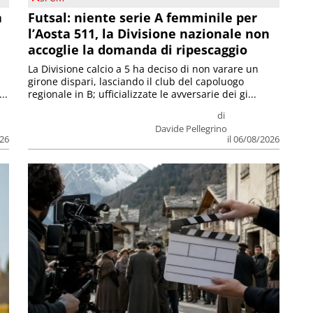
a
Futsal: niente serie A femminile per
l’Aosta 511, la Divisione nazionale non
accoglie la domanda di ripescaggio
La Divisione calcio a 5 ha deciso di non varare un
girone dispari, lasciando il club del capoluogo
..
regionale in B; ufficializzate le avversarie dei gi...
di
Davide Pellegrino
026
il 06/08/2026