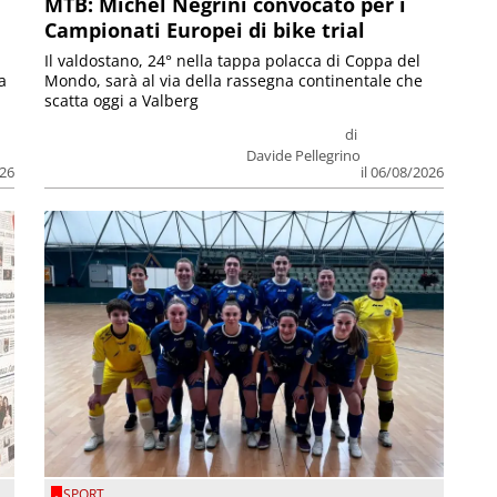
MTB: Michel Negrini convocato per i
Campionati Europei di bike trial
Il valdostano, 24° nella tappa polacca di Coppa del
a
Mondo, sarà al via della rassegna continentale che
scatta oggi a Valberg
di
Davide Pellegrino
026
il 06/08/2026
SPORT