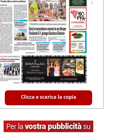
Clicca e scarica la copia