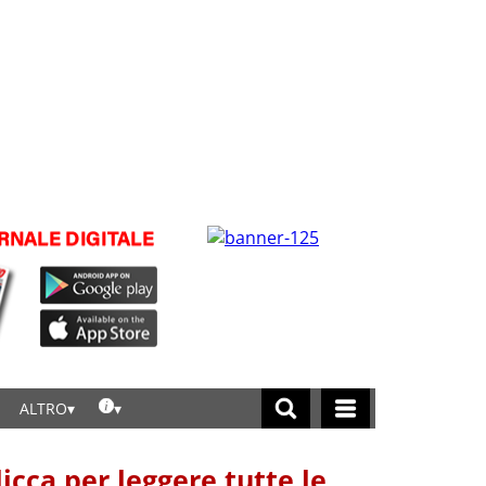
ALTRO
licca per leggere tutte le