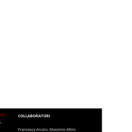
ITÀ
COLLABORATORI
L.
Francesca Arcaro, Massimo Altini,