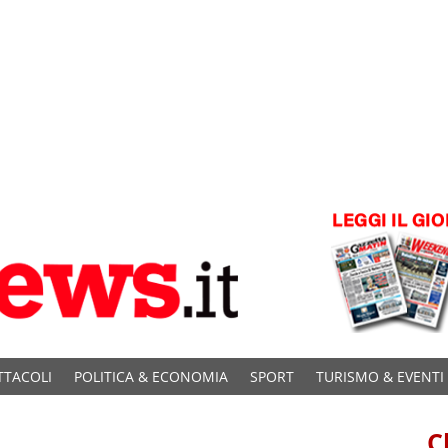
TTACOLI
POLITICA & ECONOMIA
SPORT
TURISMO & EVENTI
C