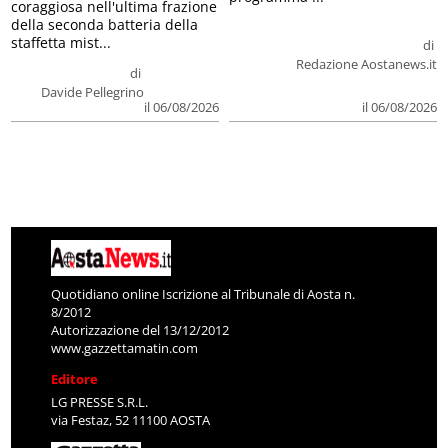
coraggiosa nell'ultima frazione
della seconda batteria della
staffetta mist...
di
Redazione Aostanews.it
di
Davide Pellegrino
il 06/08/2026
il 06/08/2026
Quotidiano online Iscrizione al Tribunale di Aosta n.
8/2012
Autorizzazione del 13/12/2012
www.gazzettamatin.com
Editore
LG PRESSE S.R.L.
via Festaz, 52 11100 AOSTA