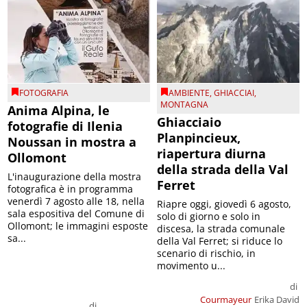
FOTOGRAFIA
AMBIENTE
,
GHIACCIAI
,
MONTAGNA
Anima Alpina, le
Ghiacciaio
fotografie di Ilenia
Planpincieux,
Noussan in mostra a
riapertura diurna
Ollomont
della strada della Val
L'inaugurazione della mostra
Ferret
fotografica è in programma
venerdì 7 agosto alle 18, nella
Riapre oggi, giovedì 6 agosto,
sala espositiva del Comune di
solo di giorno e solo in
Ollomont; le immagini esposte
discesa, la strada comunale
sa...
della Val Ferret; si riduce lo
scenario di rischio, in
movimento u...
di
Courmayeur
Erika David
di