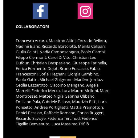
COLLABORATORI
Francesca Arcaro, Massimo Altini, Corrado Bellora,
Nadine Blanc, Riccardo Bortolotti, Manila Calipari,
Giulia Calisti, Nadia Camposaragna, Paolo Ciambi,
Filippo Clermont, Carol Di Vito, Christian Leo
Dufour, Christian Evaspasiano, Giuseppe Farinella,
Enrico Formento Dojot, Bruno Fracasso, Fabio
Francesconi, Sofia Fregnani, Giorgia Gambino,
Paolo Gatto, Michael Ghignone, Marlène Jorrioz,
Cecilia Lazzarotto, Giacomo Mangano, Angela
Marrelli, Federico Mecca, Luca Mauro Melloni, Marc
Montrosset, Matteo Nigra, Sabrina Olibano,
Emiliano Pala, Gabriele Peloso, Maurizio Pitti, Loris
Ponsetto, Andrea Portigliatti, Mattia Pramotton,
Deniel Pession, Raffaele Romano, Enrico Ruggeri,
Riccardo Savoye, Federica Tercinod, Federico
Tigellio Benvenuto, Luca Massimo Trifilò