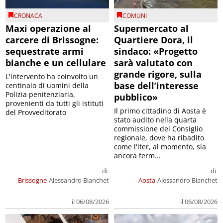
CRONACA
COMUNI
Maxi operazione al
Supermercato al
carcere di Brissogne:
Quartiere Dora, il
sequestrate armi
sindaco: «Progetto
bianche e un cellulare
sarà valutato con
grande rigore, sulla
L'intervento ha coinvolto un
base dell’interesse
centinaio di uomini della
Polizia penitenziaria,
pubblico»
provenienti da tutti gli istituti
Il primo cittadino di Aosta è
del Provveditorato
stato audito nella quarta
commissione del Consiglio
regionale, dove ha ribadito
come l'iter, al momento, sia
ancora ferm...
di
di
Brissogne
Alessandro Bianchet
Aosta
Alessandro Bianchet
il 06/08/2026
il 06/08/2026