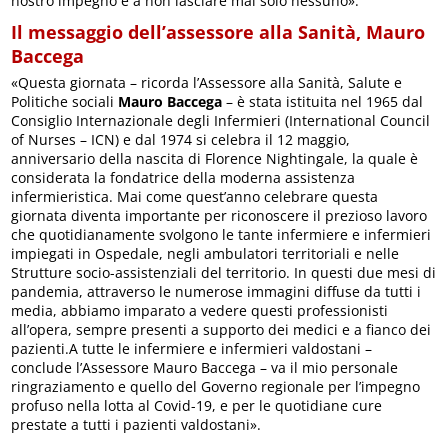
nostro impegno è a non lasciare mai solo nessuno».
Il messaggio dell’assessore alla Sanità, Mauro
Baccega
«Questa giornata – ricorda l’Assessore alla Sanità, Salute e
Politiche sociali
Mauro Baccega
– è stata istituita nel 1965 dal
Consiglio Internazionale degli Infermieri (International Council
of Nurses – ICN) e dal 1974 si celebra il 12 maggio,
anniversario della nascita di Florence Nightingale, la quale è
considerata la fondatrice della moderna assistenza
infermieristica. Mai come quest’anno celebrare questa
giornata diventa importante per riconoscere il prezioso lavoro
che quotidianamente svolgono le tante infermiere e infermieri
impiegati in Ospedale, negli ambulatori territoriali e nelle
Strutture socio-assistenziali del territorio. In questi due mesi di
pandemia, attraverso le numerose immagini diffuse da tutti i
media, abbiamo imparato a vedere questi professionisti
all’opera, sempre presenti a supporto dei medici e a fianco dei
pazienti.A tutte le infermiere e infermieri valdostani –
conclude l’Assessore Mauro Baccega – va il mio personale
ringraziamento e quello del Governo regionale per l’impegno
profuso nella lotta al Covid-19, e per le quotidiane cure
prestate a tutti i pazienti valdostani».