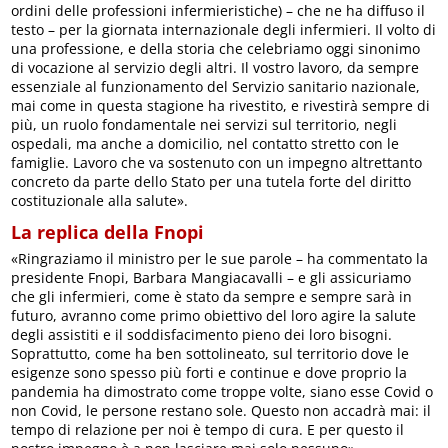
ordini delle professioni infermieristiche) – che ne ha diffuso il
testo – per la giornata internazionale degli infermieri. Il volto di
una professione, e della storia che celebriamo oggi sinonimo
di vocazione al servizio degli altri. Il vostro lavoro, da sempre
essenziale al funzionamento del Servizio sanitario nazionale,
mai come in questa stagione ha rivestito, e rivestirà sempre di
più, un ruolo fondamentale nei servizi sul territorio, negli
ospedali, ma anche a domicilio, nel contatto stretto con le
famiglie. Lavoro che va sostenuto con un impegno altrettanto
concreto da parte dello Stato per una tutela forte del diritto
costituzionale alla salute».
La replica della Fnopi
«Ringraziamo il ministro per le sue parole – ha commentato la
presidente Fnopi, Barbara Mangiacavalli – e gli assicuriamo
che gli infermieri, come è stato da sempre e sempre sarà in
futuro, avranno come primo obiettivo del loro agire la salute
degli assistiti e il soddisfacimento pieno dei loro bisogni.
Soprattutto, come ha ben sottolineato, sul territorio dove le
esigenze sono spesso più forti e continue e dove proprio la
pandemia ha dimostrato come troppe volte, siano esse Covid o
non Covid, le persone restano sole. Questo non accadrà mai: il
tempo di relazione per noi è tempo di cura. E per questo il