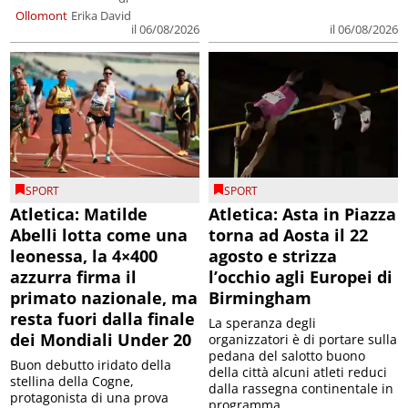
Ollomont
Erika David
il 06/08/2026
il 06/08/2026
SPORT
SPORT
Atletica: Matilde
Atletica: Asta in Piazza
Abelli lotta come una
torna ad Aosta il 22
leonessa, la 4×400
agosto e strizza
azzurra firma il
l’occhio agli Europei di
primato nazionale, ma
Birmingham
resta fuori dalla finale
La speranza degli
dei Mondiali Under 20
organizzatori è di portare sulla
pedana del salotto buono
Buon debutto iridato della
della città alcuni atleti reduci
stellina della Cogne,
dalla rassegna continentale in
protagonista di una prova
programma ...