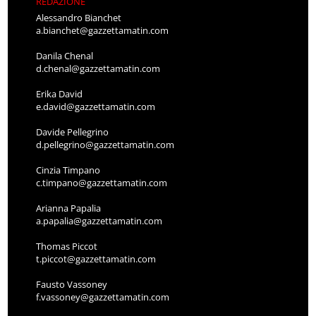
REDAZIONE
Alessandro Bianchet
a.bianchet@gazzettamatin.com
Danila Chenal
d.chenal@gazzettamatin.com
Erika David
e.david@gazzettamatin.com
Davide Pellegrino
d.pellegrino@gazzettamatin.com
Cinzia Timpano
c.timpano@gazzettamatin.com
Arianna Papalia
a.papalia@gazzettamatin.com
Thomas Piccot
t.piccot@gazzettamatin.com
Fausto Vassoney
f.vassoney@gazzettamatin.com