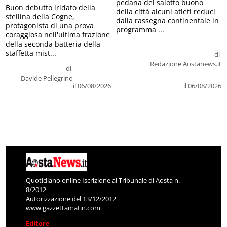
pedana del salotto buono
Buon debutto iridato della
della città alcuni atleti reduci
stellina della Cogne,
dalla rassegna continentale in
protagonista di una prova
programma ...
coraggiosa nell'ultima frazione
della seconda batteria della
staffetta mist...
di
Redazione Aostanews.it
di
Davide Pellegrino
il 06/08/2026
il 06/08/2026
Quotidiano online Iscrizione al Tribunale di Aosta n.
8/2012
Autorizzazione del 13/12/2012
www.gazzettamatin.com
Editore