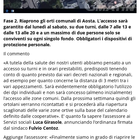
Fase 2. Riaprono gli orti comunali di Aosta. L’accesso sarà
garantito dal lunedì al sabato, su due turni, dalle 7 alle 13 e
dalle 13 alle 20 e a un massimo di due persone solo se
conviventi su ogni singolo fondo
.
Obbligatori i dispositivi di
protezione personale.
Il commento
«A tutela della salute dei nostri utenti abbiamo pensato a un
accesso su turni e in orari prestabiliti, predisposti tenendo
conto di quanto previsto dai vari decreti nazionali e regionali,
ad esempio per quanto concerne la distanza di 3 metri tra i
vari appezzamenti. Sarà evidentemente obbligatorio l’utilizzo
dei dpi individuali e non sarà concesso (almeno inizialmente)
l’accesso alle zone comuni. Dalla prossima settimana quindi gli
ortolani verranno ricontattati e si procederà alla riapertura
scaglionati delle varie zone ortive sulla base del calendario
definito dalle cooperative». E’ quanto fa sapere l’assessore ai
Servizi sociali
Luca Girasole
, annunciando l’ordinanza firmata
dal sindaco
Fulvio Centoz
.
Aggiunge l’assessore: «Finalmente siamo in grado di riaprire le