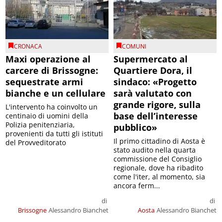
CRONACA
COMUNI
Maxi operazione al
Supermercato al
carcere di Brissogne:
Quartiere Dora, il
sequestrate armi
sindaco: «Progetto
bianche e un cellulare
sarà valutato con
grande rigore, sulla
L'intervento ha coinvolto un
base dell’interesse
centinaio di uomini della
Polizia penitenziaria,
pubblico»
provenienti da tutti gli istituti
Il primo cittadino di Aosta è
del Provveditorato
stato audito nella quarta
commissione del Consiglio
regionale, dove ha ribadito
come l'iter, al momento, sia
ancora ferm...
di
di
Brissogne
Alessandro Bianchet
Aosta
Alessandro Bianchet