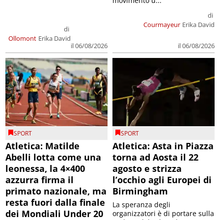
movimento u...
di
Courmayeur
Erika David
di
Ollomont
Erika David
il 06/08/2026
il 06/08/2026
SPORT
SPORT
Atletica: Matilde
Atletica: Asta in Piazza
Abelli lotta come una
torna ad Aosta il 22
leonessa, la 4×400
agosto e strizza
azzurra firma il
l’occhio agli Europei di
primato nazionale, ma
Birmingham
resta fuori dalla finale
La speranza degli
dei Mondiali Under 20
organizzatori è di portare sulla