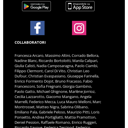
COLLABORATORI
Francesca Arcaro, Massimo Altini, Corrado Bellora,
Nadine Blanc, Riccardo Bortolotti, Manila Calipari,
Giulia Calisti, Nadia Camposaragna, Paolo Ciambi,
Filippo Clermont, Carol Di Vito, Christian Leo
Dufour, Christian Evaspasiano, Giuseppe Farinella,
Enrico Formento Dojot, Bruno Fracasso, Fabio
Francesconi, Sofia Fregnani, Giorgia Gambino,
Paolo Gatto, Michael Ghignone, Marlène Jorrioz,
Cecilia Lazzarotto, Giacomo Mangano, Angela
Marrelli, Federico Mecca, Luca Mauro Melloni, Marc
Montrosset, Matteo Nigra, Sabrina Olibano,
Emiliano Pala, Gabriele Peloso, Maurizio Pitti, Loris
Ponsetto, Andrea Portigliatti, Mattia Pramotton,
Deniel Pession, Raffaele Romano, Enrico Ruggeri,
Riccardo Savoye, Federica Tercinod, Federico