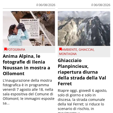
il 06/08/2026
il 06/08/2026
FOTOGRAFIA
AMBIENTE
,
GHIACCIAI
,
MONTAGNA
Anima Alpina, le
Ghiacciaio
fotografie di Ilenia
Planpincieux,
Noussan in mostra a
riapertura diurna
Ollomont
della strada della Val
L'inaugurazione della mostra
Ferret
fotografica è in programma
venerdì 7 agosto alle 18, nella
Riapre oggi, giovedì 6 agosto,
sala espositiva del Comune di
solo di giorno e solo in
Ollomont; le immagini esposte
discesa, la strada comunale
sa...
della Val Ferret; si riduce lo
scenario di rischio, in