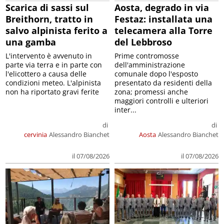
Scarica di sassi sul
Aosta, degrado in via
Breithorn, tratto in
Festaz: installata una
salvo alpinista ferito a
telecamera alla Torre
una gamba
del Lebbroso
L'intervento è avvenuto in
Prime contromosse
parte via terra e in parte con
dell'amministrazione
l'elicottero a causa delle
comunale dopo l'esposto
condizioni meteo. L'alpinista
presentato da residenti della
non ha riportato gravi ferite
zona; promessi anche
maggiori controlli e ulteriori
inter...
di
di
cervinia
Alessandro Bianchet
Aosta
Alessandro Bianchet
il 07/08/2026
il 07/08/2026