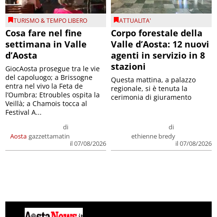
TURISMO & TEMPO LIBERO
ATTUALITA'
Cosa fare nel fine
Corpo forestale della
settimana in Valle
Valle d’Aosta: 12 nuovi
d’Aosta
agenti in servizio in 8
stazioni
GiocAosta prosegue tra le vie
del capoluogo; a Brissogne
Questa mattina, a palazzo
entra nel vivo la Feta de
regionale, si è tenuta la
l’Oumbra; Etroubles ospita la
cerimonia di giuramento
Veillà; a Chamois tocca al
Festival A...
di
di
Aosta
gazzettamatin
ethienne bredy
il 07/08/2026
il 07/08/2026