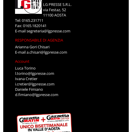
LG PRESSE S.R.L.
via Festaz, 52
11100 AOSTA
Tel: 0165.231711
Fax: 0165.1820141
E-mail
segreteria@lgpresse.com
RESPONSABILE DI AGENZIA
Arianna Gori Chisari
E-mail
a.chisari@lgpresse.com
Account
Luca Torino
l.torino@lgpresse.com
Ivana Cretier
i.cretier@lgpresse.com
Daniele Fimiano
d.fimiano@lgpresse.com